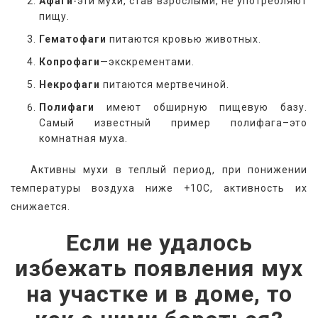
Афаги
-эти мухи, став взрослыми, не употребляют
пищу.
Гематофаги
питаются кровью животных.
Копрофаги
—экскрементами.
Некрофаги
питаются мертвечиной.
Полифаги
имеют обширную пищевую базу.
Самый известный пример полифага–это
комнатная муха.
   Активны мухи в теплый период, при понижении 
температуры воздуха ниже +10С, активность их 
снижается.
Если не удалось
избежать появления мух
на участке и в доме, то