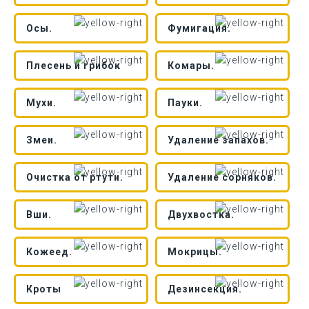
Осы.
Фумигация.
Плесень и грибок
Комары.
Мухи.
Пауки.
Змеи.
Удаление запахов.
Очистка от ртути.
Удаление сорняков.
Вши.
Двухвостка.
Кожеед.
Мокрицы.
Кроты
Дезинсекция.