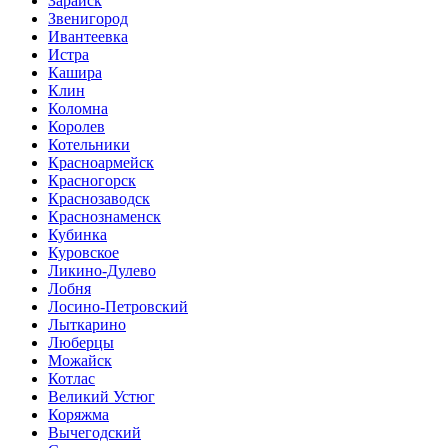
Зарайск
Звенигород
Ивантеевка
Истра
Кашира
Клин
Коломна
Королев
Котельники
Красноармейск
Красногорск
Краснозаводск
Краснознаменск
Кубинка
Куровское
Ликино-Дулево
Лобня
Лосино-Петровский
Лыткарино
Люберцы
Можайск
Котлас
Великий Устюг
Коряжма
Вычегодский