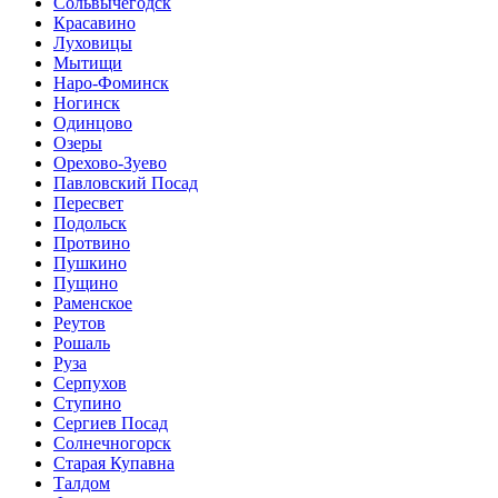
Сольвычегодск
Красавино
Луховицы
Мытищи
Наро-Фоминск
Ногинск
Одинцово
Озеры
Орехово-Зуево
Павловский Посад
Пересвет
Подольск
Протвино
Пушкино
Пущино
Раменское
Реутов
Рошаль
Руза
Серпухов
Ступино
Сергиев Посад
Солнечногорск
Старая Купавна
Талдом