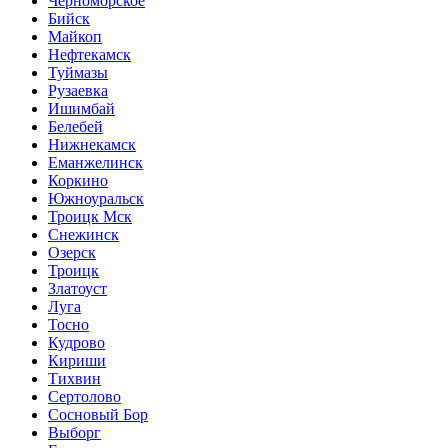
Черноморское
Бийск
Майкоп
Нефтекамск
Туймазы
Рузаевка
Ишимбай
Белебей
Нижнекамск
Еманжелинск
Коркино
Южноуральск
Троицк Мск
Снежинск
Озерск
Троицк
Златоуст
Луга
Тосно
Кудрово
Кириши
Тихвин
Сертолово
Сосновый Бор
Выборг