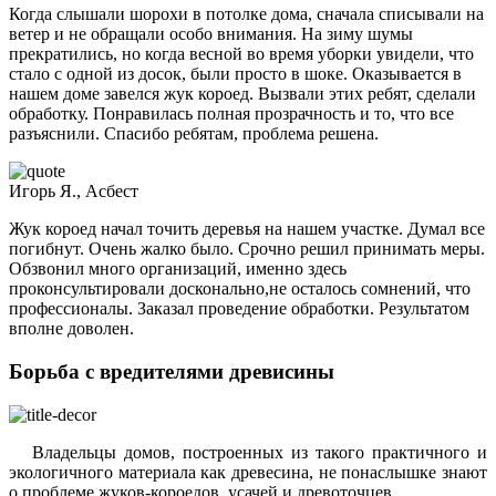
Когда слышали шорохи в потолке дома, сначала списывали на
ветер и не обращали особо внимания. На зиму шумы
прекратились, но когда весной во время уборки увидели, что
стало с одной из досок, были просто в шоке. Оказывается в
нашем доме завелся жук короед. Вызвали этих ребят, сделали
обработку. Понравилась полная прозрачность и то, что все
разъяснили. Спасибо ребятам, проблема решена.
Игорь Я., Асбест
Жук короед начал точить деревья на нашем участке. Думал все
погибнут. Очень жалко было. Срочно решил принимать меры.
Обзвонил много организаций, именно здесь
проконсультировали досконально,не осталось сомнений, что
профессионалы. Заказал проведение обработки. Результатом
вполне доволен.
Борьба с вредителями древисины
Владельцы домов, построенных из такого практичного и
экологичного материала как древесина, не понаслышке знают
о проблеме жуков-короедов, усачей и древоточцев.