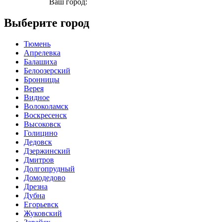
Ваш город:
Асбест
Выберите город
Тюмень
Апрелевка
Балашиха
Белоозерский
Бронницы
Верея
Видное
Волоколамск
Воскресенск
Высоковск
Голицино
Дедовск
Дзержинский
Дмитров
Долгопрудный
Домодедово
Дрезна
Дубна
Егорьевск
Жуковский