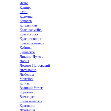
Истра
Кашира
Клин
Коломна
Королев
Котельники
Красноармейск
Красногорск
Краснозаводск
Краснознаменск
Кубинка
Куровское
Ликино-Дулево
Лобня
Лосино-Петровский
Лыткарино
Люберцы
Можайск
Котлас
Великий Устюг
Коряжма
Вычегодский
Сольвычегодск
Красавино
Луховицы