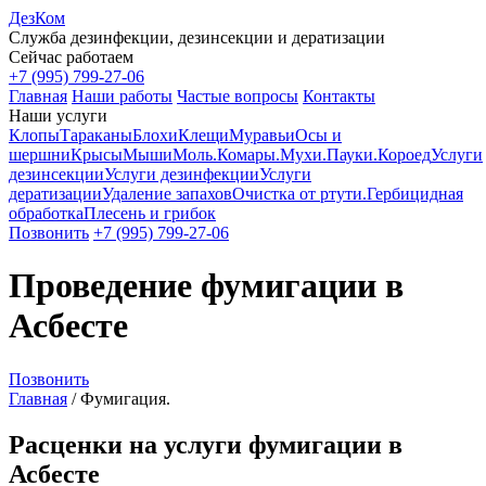
ДезКом
Служба дезинфекции, дезинсекции и дератизации
Сейчас работаем
+7 (995) 799-27-06
Главная
Наши работы
Частые вопросы
Контакты
Наши услуги
Клопы
Тараканы
Блохи
Клещи
Муравьи
Осы и
шершни
Крысы
Мыши
Моль.
Комары.
Мухи.
Пауки.
Короед
Услуги
дезинсекции
Услуги дезинфекции
Услуги
дератизации
Удаление запахов
Очистка от ртути.
Гербицидная
обработка
Плесень и грибок
Позвонить
+7 (995) 799-27-06
Проведение фумигации в
Асбесте
Позвонить
Главная
/
Фумигация.
Расценки на услуги фумигации в
Асбесте