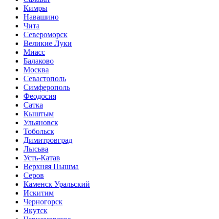
Кимры
Навашино
Чита
Североморск
Великие Луки
Миасс
Балаково
Москва
Севастополь
Симферополь
Феодосия
Сатка
Кыштым
Ульяновск
Тобольск
Димитровград
Лысьва
Усть-Катав
Верхняя Пышма
Серов
Каменск Уральский
Искитим
Черногорск
Якутск