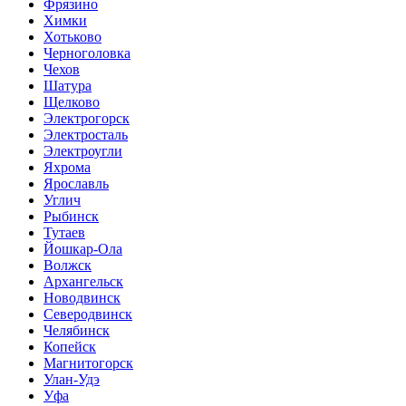
Фрязино
Химки
Хотьково
Черноголовка
Чехов
Шатура
Щелково
Электрогорск
Электросталь
Электроугли
Яхрома
Ярославль
Углич
Рыбинск
Тутаев
Йошкар-Ола
Волжск
Архангельск
Новодвинск
Северодвинск
Челябинск
Копейск
Магнитогорск
Улан-Удэ
Уфа