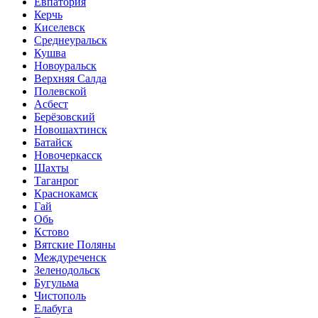
Евпатория
Керчь
Киселевск
Среднеуральск
Кушва
Новоуральск
Верхняя Салда
Полевской
Асбест
Берёзовский
Новошахтинск
Батайск
Новочеркасск
Шахты
Таганрог
Краснокамск
Гай
Обь
Кстово
Вятские Поляны
Междуреченск
Зеленодольск
Бугульма
Чистополь
Елабуга