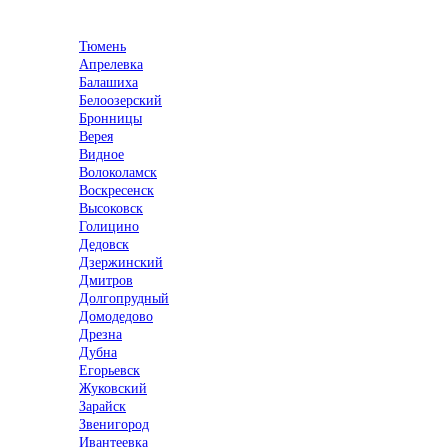
Выберите город
Тюмень
Апрелевка
Балашиха
Белоозерский
Бронницы
Верея
Видное
Волоколамск
Воскресенск
Высоковск
Голицино
Дедовск
Дзержинский
Дмитров
Долгопрудный
Домодедово
Дрезна
Дубна
Егорьевск
Жуковский
Зарайск
Звенигород
Ивантеевка