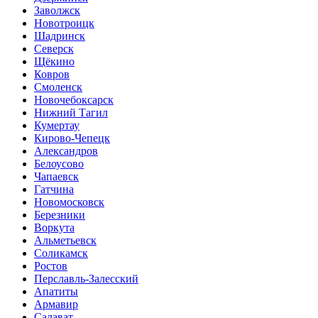
Заволжск
Новотроицк
Шадринск
Северск
Щёкино
Ковров
Смоленск
Новочебоксарск
Нижний Тагил
Кумертау
Кирово-Чепецк
Александров
Белоусово
Чапаевск
Гатчина
Новомосковск
Березники
Воркута
Альметьевск
Соликамск
Ростов
Перславль-Залесский
Апатиты
Армавир
Салават