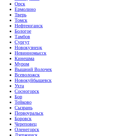
Орск
Ермолино
Тверь
Томск
Нефтеюганск
Бологое
Тамбов
Сургут
Новокузнецк
Невинномысск
Кинешма
Муром
Вышний Волочек
Всеволожск
Новокуйбышевск
Ухта
Сосногорск
Бор
Тейково
Сызрань
Первоуральск
Боровск
Череповец
Оленегорск
Дзержинск