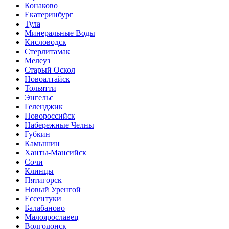
Конаково
Екатеринбург
Тула
Минеральные Воды
Кисловодск
Стерлитамак
Мелеуз
Старый Оскол
Новоалтайск
Тольятти
Энгельс
Геленджик
Новороссийск
Набережные Челны
Губкин
Камышин
Ханты-Мансийск
Сочи
Клинцы
Пятигорск
Новый Уренгой
Ессентуки
Балабаново
Малоярославец
Волгодонск