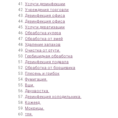
Услуги дезинфекции
Учреждения торговли
Дезинфекция офиса
Дезинфекция офиса
Услуги дератизации
Обработка кулера
Обработка от змей
Удаление запахов
Очистка от ртути.
Гербицидная обработка
Дезинфекция подвала
Обработка от борщевика
Плесень и грибок
Фумигация.
Вши.
Двухвостка.
Дезинфекция холодильника.
Кожеед.
Мокрицы.
тля.