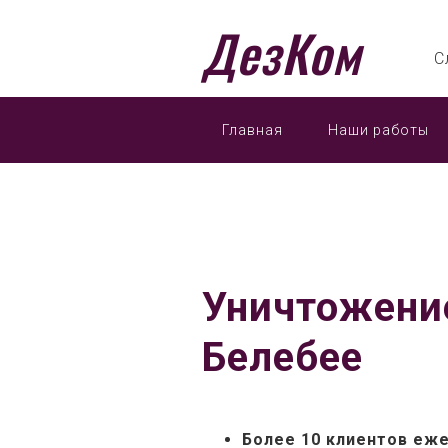
ДезКом
С
Главная
Наши работы
Уничтожени
Белебее
Более 10 клиентов еж