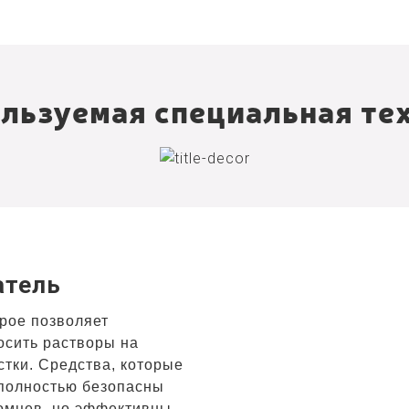
льзуемая специальная те
й
атель
орое позволяет
осить растворы на
тки. Средства, которые
 полностью безопасны
омцев, но эффективны