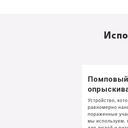
Испо
Помповы
опрыскив
Устройство, кот
равномерно нан
пораженные учас
мы используем,
для людей и пит