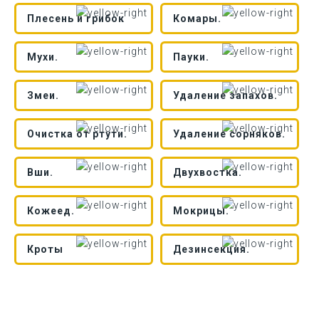
Плесень и грибок
Комары.
Мухи.
Пауки.
Змеи.
Удаление запахов.
Очистка от ртути.
Удаление сорняков.
Вши.
Двухвостка.
Кожеед.
Мокрицы.
Кроты
Дезинсекция.