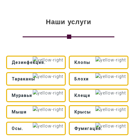
Наши услуги
Дезинфекция.
Клопы
Тараканы
Блохи
Муравьи
Клещи
Мыши
Крысы
Осы.
Фумигация.