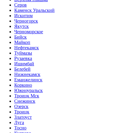
Серов
Каменск Уральский
Искитим
Черногорск
Якутск
Черноморское
Бийск
Майкоп
Нефтекамск
Туймазы
Рузаевка
Ишимбай
Белебей
Нижнекамск
Еманжелинск
Коркино
Южноуральск
Троицк Мск
Снежинск
Озерск
Троицк
Златоуст
Луга
Тосно