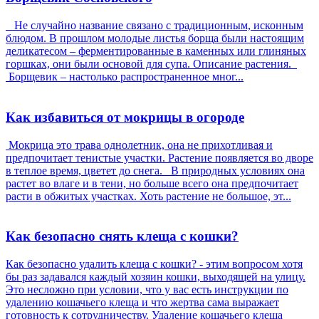
Не случайно название связано с традиционным, исконным
блюдом. В прошлом молодые листья борща были настоящим
деликатесом – ферментированные в каменных или глиняных
горшках, они были основой для супа. Описание растения.
Борщевик – настолько распространенное мног...
Как избавиться от мокрицы в огороде
Мокрица это трава однолетник, она не прихотливая и
предпочитает тенистые участки. Растение появляется во дворе
в теплое время, цветет до снега. В природных условиях она
растет во влаге и в тени, но больше всего она предпочитает
расти в обжитых участках. Хоть растение не большое, эт...
Как безопасно снять клеща с кошки?
Как безопасно удалить клеща с кошки? - этим вопросом хотя
бы раз задавался каждый хозяин кошки, выходящей на улицу.
Это несложно при условии, что у вас есть инструкции по
удалению кошачьего клеща и что жертва сама выражает
готовность к сотрудничеству. Удаление кошачьего клеща