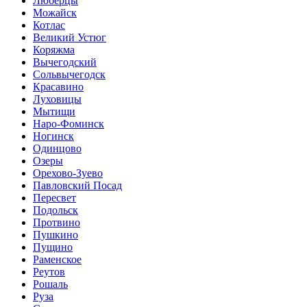
Люберцы
Можайск
Котлас
Великий Устюг
Коряжма
Вычегодский
Сольвычегодск
Красавино
Луховицы
Мытищи
Наро-Фоминск
Ногинск
Одинцово
Озеры
Орехово-Зуево
Павловский Посад
Пересвет
Подольск
Протвино
Пушкино
Пущино
Раменское
Реутов
Рошаль
Руза