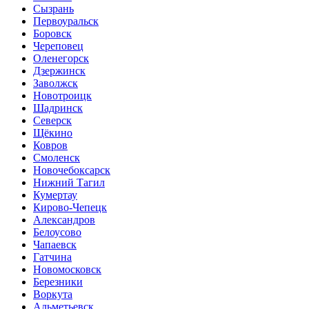
Сызрань
Первоуральск
Боровск
Череповец
Оленегорск
Дзержинск
Заволжск
Новотроицк
Шадринск
Северск
Щёкино
Ковров
Смоленск
Новочебоксарск
Нижний Тагил
Кумертау
Кирово-Чепецк
Александров
Белоусово
Чапаевск
Гатчина
Новомосковск
Березники
Воркута
Альметьевск