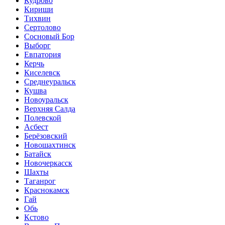
Кудрово
Кириши
Тихвин
Сертолово
Сосновый Бор
Выборг
Евпатория
Керчь
Киселевск
Среднеуральск
Кушва
Новоуральск
Верхняя Салда
Полевской
Асбест
Берёзовский
Новошахтинск
Батайск
Новочеркасск
Шахты
Таганрог
Краснокамск
Гай
Обь
Кстово