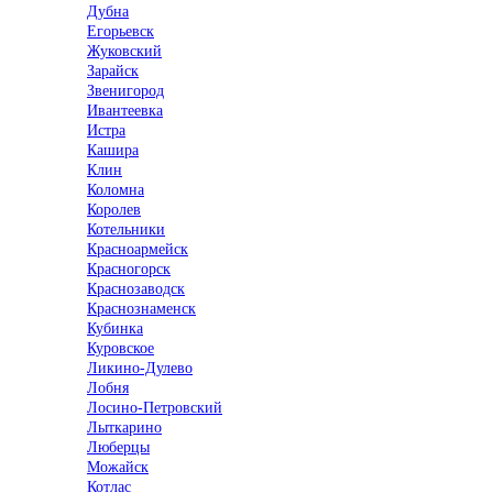
Дубна
Егорьевск
Жуковский
Зарайск
Звенигород
Ивантеевка
Истра
Кашира
Клин
Коломна
Королев
Котельники
Красноармейск
Красногорск
Краснозаводск
Краснознаменск
Кубинка
Куровское
Ликино-Дулево
Лобня
Лосино-Петровский
Лыткарино
Люберцы
Можайск
Котлас