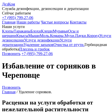
ДезКом
Служба дезинфекции, дезинсекции и дератизации
Сейчас работаем
+7 (995) 799-27-06
Главная
Наши работы
Частые вопросы
Контакты
Наши услуги
Клопы
Тараканы
Блохи
Клещи
Муравьи
Осы и
шершни
Крысы
Мыши
Моль.
Комары.
Мухи.
Пауки.
Короед
Услуги
дезинсекции
Услуги дезинфекции
Услуги
дератизации
Удаление запахов
Очистка от ртути.
Гербицидная
обработка
Плесень и грибок
Позвонить
+7 (995) 799-27-06
Избавление от сорняков в
Череповце
Позвонить
Главная
/
Удаление сорняков.
Расценки на услуги обработки от
нежелательной растительности