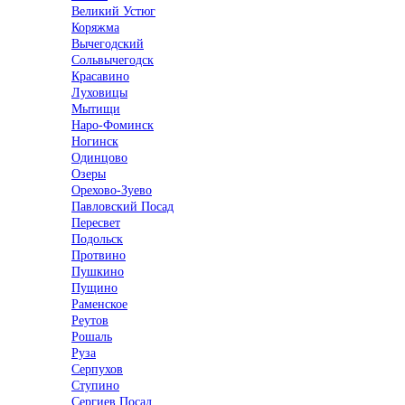
Великий Устюг
Коряжма
Вычегодский
Сольвычегодск
Красавино
Луховицы
Мытищи
Наро-Фоминск
Ногинск
Одинцово
Озеры
Орехово-Зуево
Павловский Посад
Пересвет
Подольск
Протвино
Пушкино
Пущино
Раменское
Реутов
Рошаль
Руза
Серпухов
Ступино
Сергиев Посад