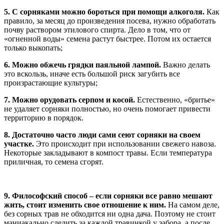
5. С сорняками можно бороться при помощи алкоголя.
Как
правило, за месяц до произведения посева, нужно обработать
почву раствором этилового спирта. Дело в том, что от
«огненной воды» семена растут быстрее. Потом их остается
только выкопать;
6. Можно обжечь грядки паяльной лампой.
Важно делать
это вскользь, иначе есть большой риск загубить все
произрастающие культуры;
7. Можно орудовать серпом и косой.
Естественно, «бритье»
не удаляет сорняки полностью, но очень помогает привести
территорию в порядок.
8. Достаточно часто люди сами сеют сорняки на своем
участке.
Это происходит при использовании свежего навоза.
Некоторые закладывают в компост травы. Если температура
приличная, то семена сгорят.
9. Философский способ – если сорняки все равно мешают
жить, стоит изменить свое отношение к ним.
На самом деле,
без сорных трав не обходится ни одна дача. Поэтому не стоит
маниакально следить за каждой травинкой у забора, а после