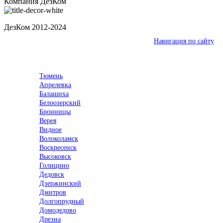
Компания ДезКом
ДезКом 2012-2024
Ваш город:
Череповец
Навигация по сайту
Выберите город
Тюмень
Апрелевка
Балашиха
Белоозерский
Бронницы
Верея
Видное
Волоколамск
Воскресенск
Высоковск
Голицино
Дедовск
Дзержинский
Дмитров
Долгопрудный
Домодедово
Дрезна