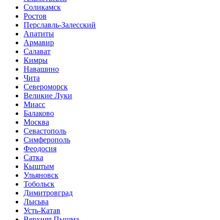
Соликамск
Ростов
Перславль-Залесский
Апатиты
Армавир
Салават
Кимры
Навашино
Чита
Североморск
Великие Луки
Миасс
Балаково
Москва
Севастополь
Симферополь
Феодосия
Сатка
Кыштым
Ульяновск
Тобольск
Димитровград
Лысьва
Усть-Катав
Верхняя Пышма