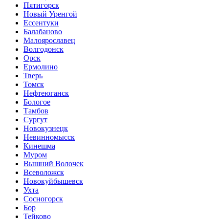
Пятигорск
Новый Уренгой
Ессентуки
Балабаново
Малоярославец
Волгодонск
Орск
Ермолино
Тверь
Томск
Нефтеюганск
Бологое
Тамбов
Сургут
Новокузнецк
Невинномысск
Кинешма
Муром
Вышний Волочек
Всеволожск
Новокуйбышевск
Ухта
Сосногорск
Бор
Тейково