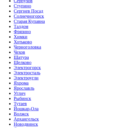
Серпухов
Ступино
Сергиев Посад
Солнечногорск
Старая Купавна
Талдом
Фрязино
Химки
Хотьково
Черноголовка
Чехов
Шатура
Щелково
Электрогорск
Электросталь
Электроугли
Яхрома
Ярославль
Углич
Рыбинск
Тутаев
Йошкар-Ола
Волжск
Архангельск
Новодвинск