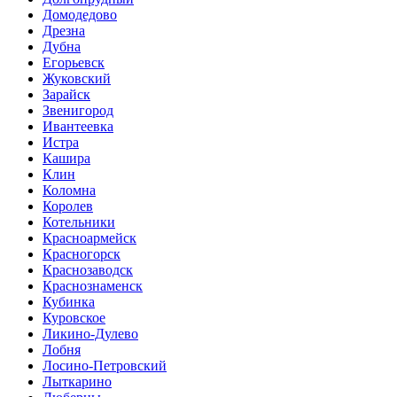
Домодедово
Дрезна
Дубна
Егорьевск
Жуковский
Зарайск
Звенигород
Ивантеевка
Истра
Кашира
Клин
Коломна
Королев
Котельники
Красноармейск
Красногорск
Краснозаводск
Краснознаменск
Кубинка
Куровское
Ликино-Дулево
Лобня
Лосино-Петровский
Лыткарино