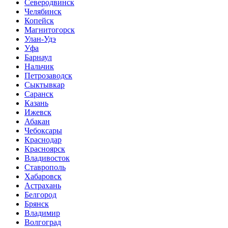
Северодвинск
Челябинск
Копейск
Магнитогорск
Улан-Удэ
Уфа
Барнаул
Нальчик
Петрозаводск
Сыктывкар
Саранск
Казань
Ижевск
Абакан
Чебоксары
Краснодар
Красноярск
Владивосток
Ставрополь
Хабаровск
Астрахань
Белгород
Брянск
Владимир
Волгоград