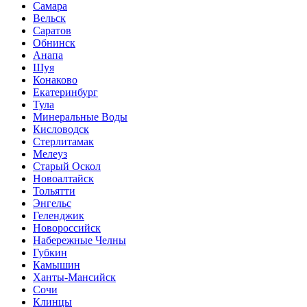
Самара
Вельск
Саратов
Обнинск
Анапа
Шуя
Конаково
Екатеринбург
Тула
Минеральные Воды
Кисловодск
Стерлитамак
Мелеуз
Старый Оскол
Новоалтайск
Тольятти
Энгельс
Геленджик
Новороссийск
Набережные Челны
Губкин
Камышин
Ханты-Мансийск
Сочи
Клинцы