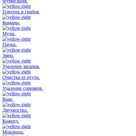
Фумигация.
Плесень и грибок
Комары.
Мухи.
Пауки.
Змеи.
Удаление запахов.
Очистка от ртути.
Удаление сорняков.
Вши.
Двухвостка.
Кожеед.
Мокрицы.