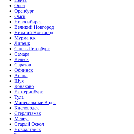
Пенза
Орел
Оренбург
Омск
Новосибирск
Великий Новгород
Нижний Новгород
Мурманск
Липецк
Санкт-Петербург
Самара
Вельск
Саратов
Обнинск
Анапа
Шуя
Конаково
Екатеринбург
Тула
Минеральные Воды
Кисловодск
Стерлитамак
Мелеуз
Старый Оскол
Новоалтайск