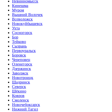
Невинномысск
Кинешма
Муром
Вышний Волочек
Всеволожск
Новокуйбышевск
Ухта
Сосногорск
Бор
Тейково
Сызрань
Первоуральск
Боровск
Череповец
Оленегорск
Дзержинск
Заволжск
Новотроицк
Шадринск
Северск
Щёкино
Ковров
Смоленск
Новочебоксарск
Нижний Тагил