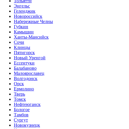
Тольятти
Энгельс
Геленджик
Новороссийск
Набережные Челны
Губкин
Камышин
Ханты-Мансийск
Сочи
Клинцы
Пятигорск
Новый Уренгой
Ессентуки
Балабаново
Малоярославец
Волгодонск
Орск
Ермолино
Тверь
Томск
Нефтеюганск
Бологое
Тамбов
Сургут
Новокузнецк