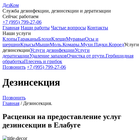
ДезКом
Служба дезинфекции, дезинсекции и дератизации
Сейчас работаем
+7 (995) 799-27-06
Главная
Наши работы
Частые вопросы
Контакты
Наши услуги
Клопы
Тараканы
Блохи
Клещи
Муравьи
Осы и
шершни
Крысы
Мыши
Моль.
Комары.
Мухи.
Пауки.
Короед
Услуги
дезинсекции
Услуги дезинфекции
Услуги
дератизации
Удаление запахов
Очистка от ртути.
Гербицидная
обработка
Плесень и грибок
Позвонить
+7 (995) 799-27-06
Дезинсекция
Позвонить
Главная
/
Дезинсекция.
Расценки на предоставление услуг
дезинсекции в Елабуге