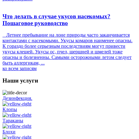
Что делать в случае укусов насекомых?
Пошаговое руководство
Летнее пребывание на лоне природы часто заканчивается
контактами с насекомыми. Укусы комаров наименее опасны.
К гораздо более серьезным последствиям могут привести
укусы клещей. Укусы ос, пчел, шершней и шмелей тоже
опасны и болезненны. Самыми осторожными летом следует
быть аллергикам, ...
ко всем записям
Наши услуги
Дезинфекция.
Клопы
Тараканы
Блохи