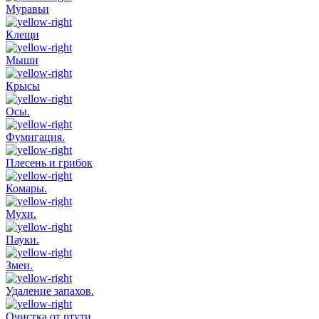
Муравьи
Клещи
Мыши
Крысы
Осы.
Фумигация.
Плесень и грибок
Комары.
Мухи.
Пауки.
Змеи.
Удаление запахов.
Очистка от ртути.