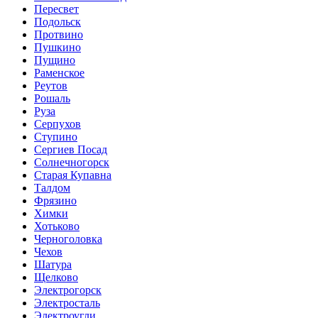
Пересвет
Подольск
Протвино
Пушкино
Пущино
Раменское
Реутов
Рошаль
Руза
Серпухов
Ступино
Сергиев Посад
Солнечногорск
Старая Купавна
Талдом
Фрязино
Химки
Хотьково
Черноголовка
Чехов
Шатура
Щелково
Электрогорск
Электросталь
Электроугли