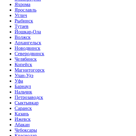
Яхрома
Ярославль
Углич
Рыбинск
Тутаев
Йошкар-Ола
Волжск
Архангельск
Новодвинск
Северодвинск
Челябинск
Копейск
Магнитогорск
Улан-Удэ
Уфа
Барнаул
Нальчик
Петрозаводск
Сыктывкар
Саранск
Казань
Ижевск
Абакан
Чебоксары
Краснодар