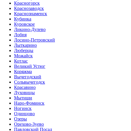
Красногорск
Краснозаводск
Краснознаменск
Кубинка
Куровское
Ликино-Дулево
Лобня
Лосино-Петровский
Лыткарино
Люберцы
Можайск
Котлас
Великий Устюг
Коряжма
Вычегодский
Сольвычегодск
Красавино
Луховицы
Мытищи
Наро-Фоминск
Ногинск
Одинцово
Озеры
Орехово-Зуево
Павловский Посад