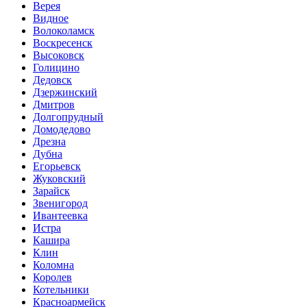
Верея
Видное
Волоколамск
Воскресенск
Высоковск
Голицино
Дедовск
Дзержинский
Дмитров
Долгопрудный
Домодедово
Дрезна
Дубна
Егорьевск
Жуковский
Зарайск
Звенигород
Ивантеевка
Истра
Кашира
Клин
Коломна
Королев
Котельники
Красноармейск