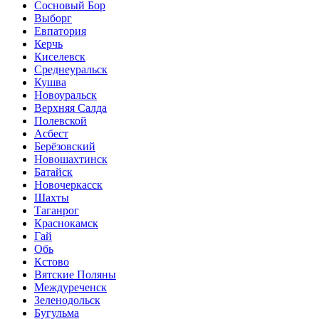
Сосновый Бор
Выборг
Евпатория
Керчь
Киселевск
Среднеуральск
Кушва
Новоуральск
Верхняя Салда
Полевской
Асбест
Берёзовский
Новошахтинск
Батайск
Новочеркасск
Шахты
Таганрог
Краснокамск
Гай
Обь
Кстово
Вятские Поляны
Междуреченск
Зеленодольск
Бугульма