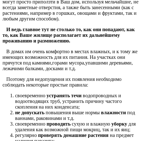
могут просто приползти в Ваш дом, используя мельчайшие, не
всегда заметные отверстия, а также быть занесенными (как с
растениями, например в горшках, овощами и фруктами, так и
любым другим способом).
И ведь главное тут не столько то, как они попадают, как
то, как Ваше жилище располагает их дальнейшему
проживанию и размножению.
В домах им очень комфортно в местах влажных, и к тому же
имеющих возможность для их питания. На участках они
прячутся под камнями,горами мусора,упавшими деревьями,
лежачими балками, досками и т.д.
Поэтому для недопущения их появления необходимо
соблюдать некоторые простые правила:
своевременно
устранять течи
водопроводных и
водоотводящих труб, устранить причину частого
скопления на них конденсата;
не допускать
повышения выше нормы
влажности
под
ваннами, раковинами и т.д.
своевременно
проводить
сухую и влажную
уборку
для
удаления как возможной пищи мокриц, так и их яиц;
регулярно
проверять
домашние растения
на предмет
наличия паразита;