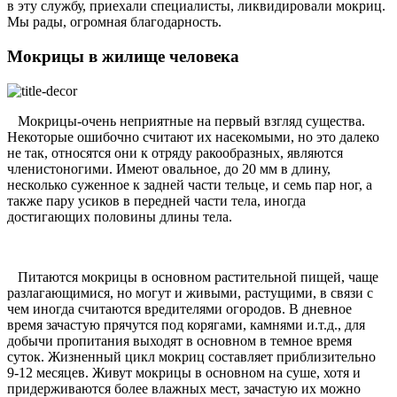
в эту службу, приехали специалисты, ликвидировали мокриц.
Мы рады, огромная благодарность.
Мокрицы в жилище человека
Мокрицы-очень неприятные на первый взгляд существа.
Некоторые ошибочно считают их насекомыми, но это далеко
не так, относятся они к отряду ракообразных, являются
членистоногими. Имеют овальное, до 20 мм в длину,
несколько суженное к задней части тельце, и семь пар ног, а
также пару усиков в передней части тела, иногда
достигающих половины длины тела.
Питаются мокрицы в основном растительной пищей, чаще
разлагающимися, но могут и живыми, растущими, в связи с
чем иногда считаются вредителями огородов. В дневное
время зачастую прячутся под корягами, камнями и.т.д., для
добычи пропитания выходят в основном в темное время
суток. Жизненный цикл мокриц составляет приблизительно
9-12 месяцев. Живут мокрицы в основном на суше, хотя и
придерживаются более влажных мест, зачастую их можно