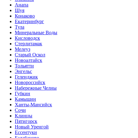
Анапа
Шуя
Конаково
Екатеринбург
Тула
Минеральные Воды
Кисловодск
Стерлитамак
Мелеуз
Старый Оскол
Новоалтайск
Тольятти
Энгельс
Геленджик
Новороссийск
Набережные Челны
Губкин
Камышин
Ханты-Мансийск
Сочи
Клинцы
Пятигорск
Новый Уренгой
Ессентуки
Балабаново