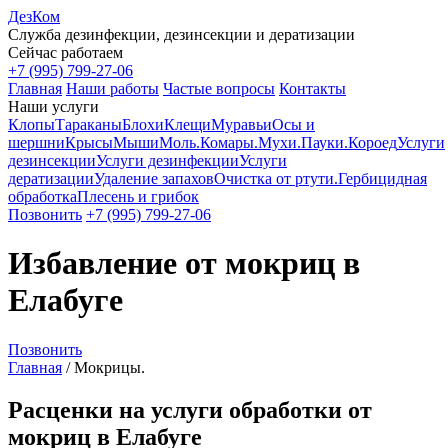
ДезКом
Служба дезинфекции, дезинсекции и дератизации
Сейчас работаем
+7 (995) 799-27-06
Главная
Наши работы
Частые вопросы
Контакты
Наши услуги
Клопы
Тараканы
Блохи
Клещи
Муравьи
Осы и
шершни
Крысы
Мыши
Моль.
Комары.
Мухи.
Пауки.
Короед
Услуги
дезинсекции
Услуги дезинфекции
Услуги
дератизации
Удаление запахов
Очистка от ртути.
Гербицидная
обработка
Плесень и грибок
Позвонить
+7 (995) 799-27-06
Избавление от мокриц в
Елабуге
Позвонить
Главная
/
Мокрицы.
Расценки на услуги обработки от
мокриц в Елабуге