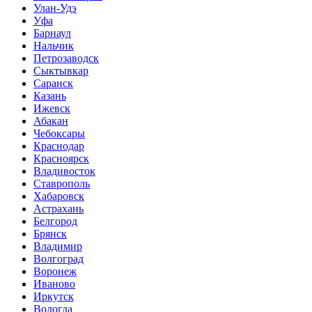
Улан-Удэ
Уфа
Барнаул
Нальчик
Петрозаводск
Сыктывкар
Саранск
Казань
Ижевск
Абакан
Чебоксары
Краснодар
Красноярск
Владивосток
Ставрополь
Хабаровск
Астрахань
Белгород
Брянск
Владимир
Волгоград
Воронеж
Иваново
Иркутск
Вологда