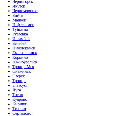
Черногорск
Якутск
Черноморское
Бийск
Майкоп
Нефтекамск
Туймазы
Рузаевка
Ишимбай
Белебей
Нижнекамск
Еманжелинск
Коркино
Южноуральск
Троицк Мск
Снежинск
Озерск
Троицк
Златоуст
Луга
Тосно
Кудрово
Кириши
Тихвин
Сертолово