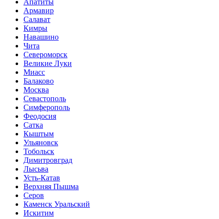
Апатиты
Армавир
Салават
Кимры
Навашино
Чита
Североморск
Великие Луки
Миасс
Балаково
Москва
Севастополь
Симферополь
Феодосия
Сатка
Кыштым
Ульяновск
Тобольск
Димитровград
Лысьва
Усть-Катав
Верхняя Пышма
Серов
Каменск Уральский
Искитим