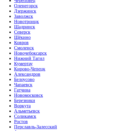
Череповец
Оленегорск
Дзержинск
Заволжск
Новотроицк
Шадринск
Северск
Щёкино
Ковров
Смоленск
Новочебоксарск
Нижний Тагил
Кумертау
Кирово-Чепецк
Александров
Белоусово
Чапаевск
Гатчина
Новомосковск
Березники
Воркута
Альметьевск
Соликамск
Ростов
Перславль-Залесский