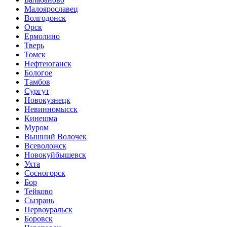
Малоярославец
Волгодонск
Орск
Ермолино
Тверь
Томск
Нефтеюганск
Бологое
Тамбов
Сургут
Новокузнецк
Невинномысск
Кинешма
Муром
Вышний Волочек
Всеволожск
Новокуйбышевск
Ухта
Сосногорск
Бор
Тейково
Сызрань
Первоуральск
Боровск