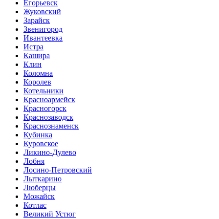
Егорьевск
Жуковский
Зарайск
Звенигород
Ивантеевка
Истра
Кашира
Клин
Коломна
Королев
Котельники
Красноармейск
Красногорск
Краснозаводск
Краснознаменск
Кубинка
Куровское
Ликино-Дулево
Лобня
Лосино-Петровский
Лыткарино
Люберцы
Можайск
Котлас
Великий Устюг