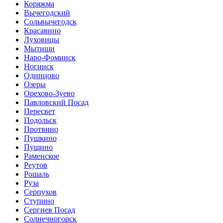
Коряжма
Вычегодский
Сольвычегодск
Красавино
Луховицы
Мытищи
Наро-Фоминск
Ногинск
Одинцово
Озеры
Орехово-Зуево
Павловский Посад
Пересвет
Подольск
Протвино
Пушкино
Пущино
Раменское
Реутов
Рошаль
Руза
Серпухов
Ступино
Сергиев Посад
Солнечногорск