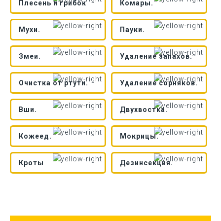
Плесень и грибок
Комары.
Мухи.
Пауки.
Змеи.
Удаление запахов.
Очистка от ртути.
Удаление сорняков.
Вши.
Двухвостка.
Кожеед.
Мокрицы.
Кроты
Дезинсекция.