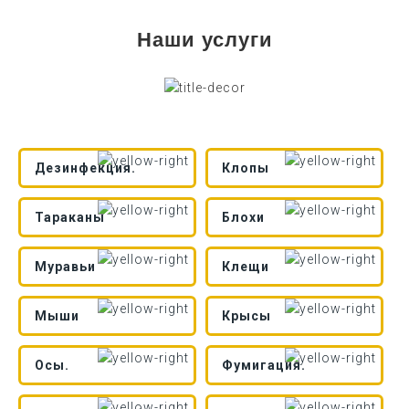
Наши услуги
Дезинфекция.
Клопы
Тараканы
Блохи
Муравьи
Клещи
Мыши
Крысы
Осы.
Фумигация.