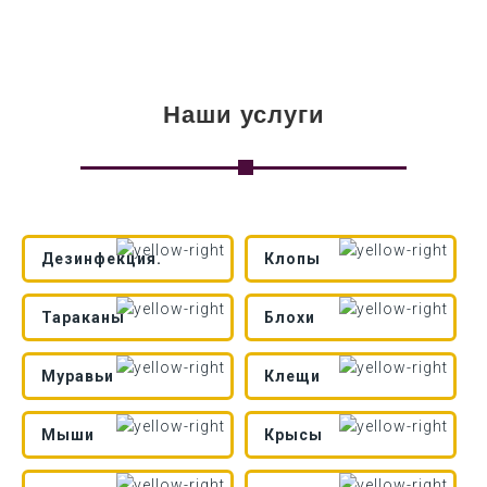
Наши услуги
Дезинфекция.
Клопы
Тараканы
Блохи
Муравьи
Клещи
Мыши
Крысы