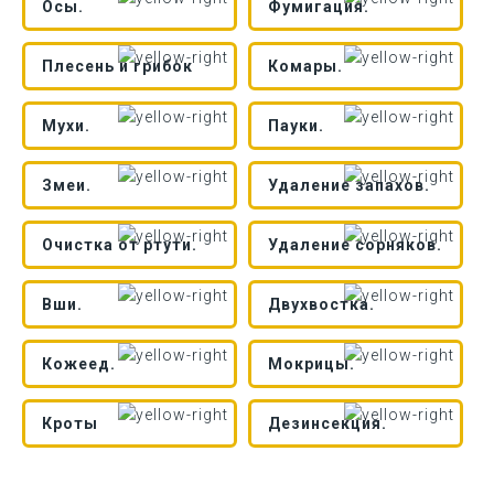
Осы.
Фумигация.
Плесень и грибок
Комары.
Мухи.
Пауки.
Змеи.
Удаление запахов.
Очистка от ртути.
Удаление сорняков.
Вши.
Двухвостка.
Кожеед.
Мокрицы.
Кроты
Дезинсекция.