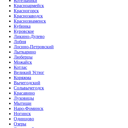
Котельники
Красноармейск
Красногорск
Краснозаводск
Краснознаменск
Кубинка
Куровское
Ликино-Дулево
Лобня
Лосино-Петровский
Лыткарино
Люберцы
Можайск
Котлас
Великий Устюг
Коряжма
Вычегодский
Сольвычегодск
Красавино
Луховицы
Мытищи
Наро-Фоминск
Ногинск
Одинцово
Озеры