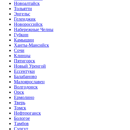
Новоалтайск
Тольятти
Энгельс
Геленджик
Новороссийск
Набережные Челны
Губкин
Камышин
Ханты-Мансийск
Сочи
Клинцы
Пятигорск
Новый Уренгой
Ессентуки
Балабаново
Малоярославец
Волгодонск
Орск
Ермолино
Тверь
Томск
Нефтеюганск
Бологое
Тамбов
Сургут