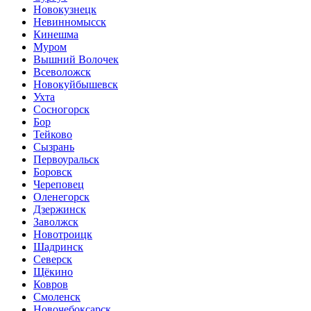
Новокузнецк
Невинномысск
Кинешма
Муром
Вышний Волочек
Всеволожск
Новокуйбышевск
Ухта
Сосногорск
Бор
Тейково
Сызрань
Первоуральск
Боровск
Череповец
Оленегорск
Дзержинск
Заволжск
Новотроицк
Шадринск
Северск
Щёкино
Ковров
Смоленск
Новочебоксарск