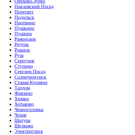
Орехово-Зуево
Павловский Посад
Пересвет
Подольск
Протвино
Пушкино
Пущино
Раменское
Реутов
Рошаль
Руза
Серпухов
Ступино
Сергиев Посад
Солнечногорск
Старая Купавна
Талдом
Фрязино
Химки
Хотьково
Черноголовка
Чехов
Шатура
Щелково
Электрогорск