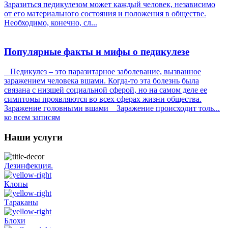
Заразиться педикулезом может каждый человек, независимо
от его материального состояния и положения в обществе.
Необходимо, конечно, сл...
Популярные факты и мифы о педикулезе
Педикулез – это паразитарное заболевание, вызванное
заражением человека вшами. Когда-то эта болезнь была
связана с низшей социальной сферой, но на самом деле ее
симптомы проявляются во всех сферах жизни общества.
Заражение головными вшами Заражение происходит толь...
ко всем записям
Наши услуги
Дезинфекция.
Клопы
Тараканы
Блохи