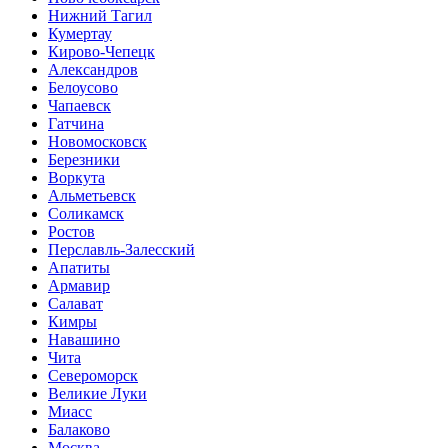
Нижний Тагил
Кумертау
Кирово-Чепецк
Александров
Белоусово
Чапаевск
Гатчина
Новомосковск
Березники
Воркута
Альметьевск
Соликамск
Ростов
Перславль-Залесский
Апатиты
Армавир
Салават
Кимры
Навашино
Чита
Североморск
Великие Луки
Миасс
Балаково
Москва