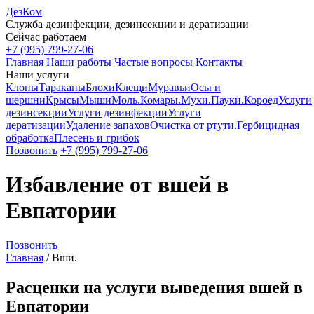
ДезКом
Служба дезинфекции, дезинсекции и дератизации
Сейчас работаем
+7 (995) 799-27-06
Главная
Наши работы
Частые вопросы
Контакты
Наши услуги
Клопы
Тараканы
Блохи
Клещи
Муравьи
Осы и
шершни
Крысы
Мыши
Моль.
Комары.
Мухи.
Пауки.
Короед
Услуги
дезинсекции
Услуги дезинфекции
Услуги
дератизации
Удаление запахов
Очистка от ртути.
Гербицидная
обработка
Плесень и грибок
Позвонить
+7 (995) 799-27-06
Избавление от вшей в
Евпатории
Позвонить
Главная
/
Вши.
Расценки на услуги выведения вшей в
Евпатории