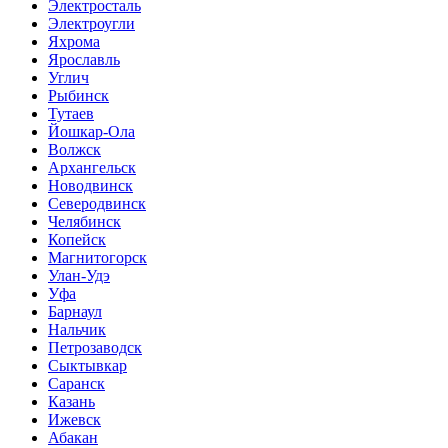
Электросталь
Электроугли
Яхрома
Ярославль
Углич
Рыбинск
Тутаев
Йошкар-Ола
Волжск
Архангельск
Новодвинск
Северодвинск
Челябинск
Копейск
Магнитогорск
Улан-Удэ
Уфа
Барнаул
Нальчик
Петрозаводск
Сыктывкар
Саранск
Казань
Ижевск
Абакан