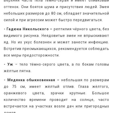
Верхняя часть тела тёмно-серая и имеет оливковый 
оттенок. Они боятся шума и присутствия людей. Змея 
небольших размеров до 80 см, обладает значительной 
силой и при агрессии может быстро передвигаться.
- Гадюка Никольского –
 рептилия чёрного цвета, без 
видимого рисунка. Неядовитые змеи не впрыскивают 
яд. Но их укус болезнен и может занести инфекцию. 
Встретив пресмыкающихся, рекомендуется соблюдать 
все меры предосторожности.
- Уж
 – тело тёмно-серого цвета, а по бокам головы 
жёлтые пятна.
- Медянка обыкновенная –
 небольшая по размерам 
до 75 см, имеет жёлтый отлив. Глаза жёлтого, 
оранжевого цвета, зрачки крупные. Большое 
количество времени проводит на солнце, часто 
встречается на участках возле дач или пригородных 
домов.