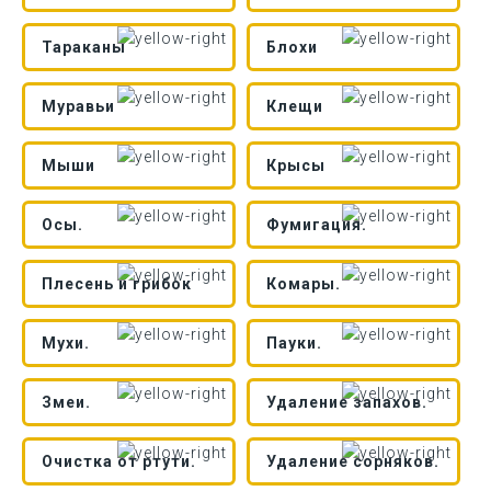
Тараканы
Блохи
Муравьи
Клещи
Мыши
Крысы
Осы.
Фумигация.
Плесень и грибок
Комары.
Мухи.
Пауки.
Змеи.
Удаление запахов.
Очистка от ртути.
Удаление сорняков.