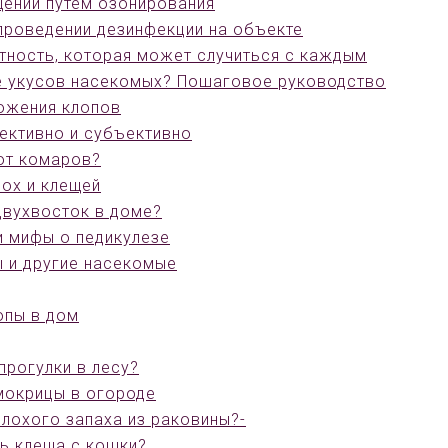
ений путём озонирования
проведении дезинфекции на объекте
тность, которая может случиться с каждым
ае укусов насекомых? Пошаговое руководство
тожения клопов
ективно и субъективно
от комаров?
ох и клещей
двухвосток в доме?
и мифы о педикулезе
ы и другие насекомые
опы в дом
прогулки в лесу?
мокрицы в огороде
плохого запаха из раковины?-
ь клеща с кошки?