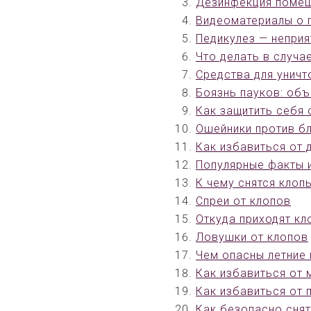
Дезинфекция помещ
Видеоматериалы о 
Педикулез — неприя
Что делать в случ
Средства для унич
Боязнь пауков: объ
Как защитить себя 
Ошейники против бл
Как избавиться от 
Популярные факты 
К чему снятся клоп
Спреи от клопов
Откуда приходят кл
Ловушки от клопов
Чем опасны летние 
Как избавиться от 
Как избавиться от 
Как безопасно снят