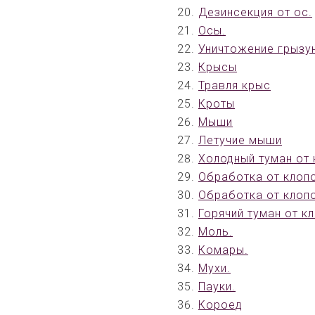
Дезинсекция от ос.
Осы.
Уничтожение грызу
Крысы
Травля крыс
Кроты
Мыши
Летучие мыши
Холодный туман от
Обработка от клоп
Обработка от клопо
Горячий туман от к
Моль.
Комары.
Мухи.
Пауки.
Короед