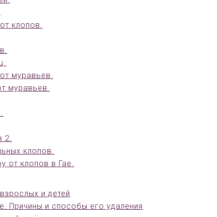
.
от клопов.
в.
ц.
от муравьев.
от муравьев.
.
 2.
льных клопов.
у от клопов в Гае.
взрослых и детей
е. Причины и способы его удаления