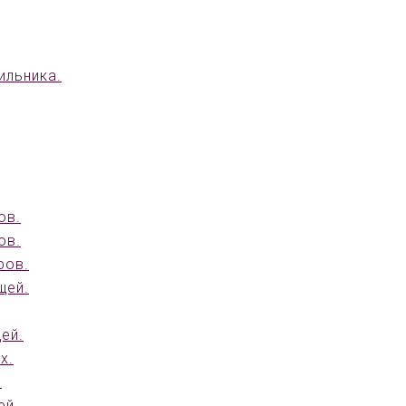
ильника.
ов.
ов.
ров.
щей.
ей.
х.
.
ей.