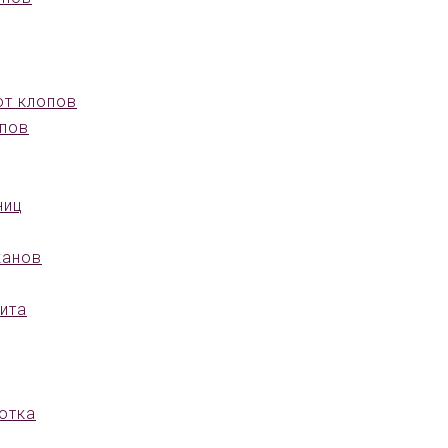
от клопов
опов
ниц
канов
ита
отка