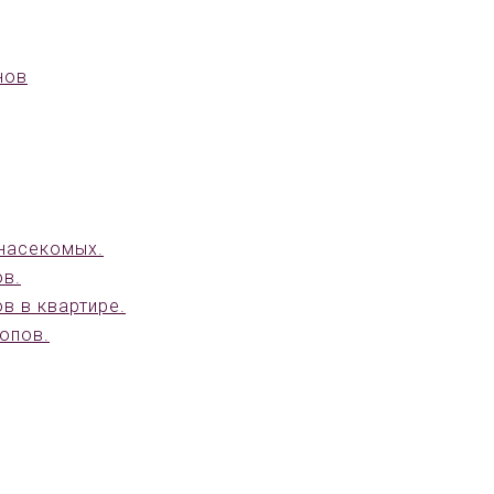
нов
 насекомых.
ов.
в в квартире.
лопов.