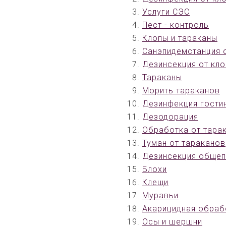
Услуги СЭС
Пест - контроль
Клопы и тараканы
Санэпидемстанция 
Дезинсекция от кл
Тараканы
Морить тараканов
Дезинфекция гости
Дезодорация
Обработка от тара
Туман от тараканов
Дезинсекция общеп
Блохи
Клещи
Муравьи
Акарицидная обраб
Осы и шершни