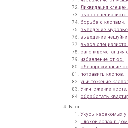
Ликвидация клещей
вызов специалиста 
борьба с клопами.
выведение муравье
выведение чешуйни
вызов специалиста 
санэпидемстанция 
избавление от ос.
обезвреживание ос
потравить клопов.
уничтожение клопов
Уничтожение посте
обработать квартир
Блог
Укусы насекомых у 
Плохой запах в дом