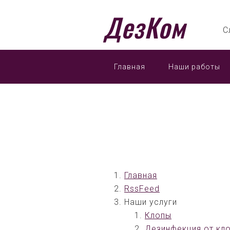
ДезКом
С
Главная
Наши работы
Главная
RssFeed
Наши услуги
Клопы
Дезинфекция от кл