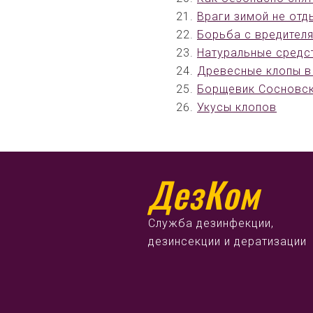
Враги зимой не от
Борьба с вредител
Натуральные средс
Древесные клопы в
Борщевик Сосновс
Укусы клопов
ДезКом
Служба дезинфекции,
дезинсекции и дератизации