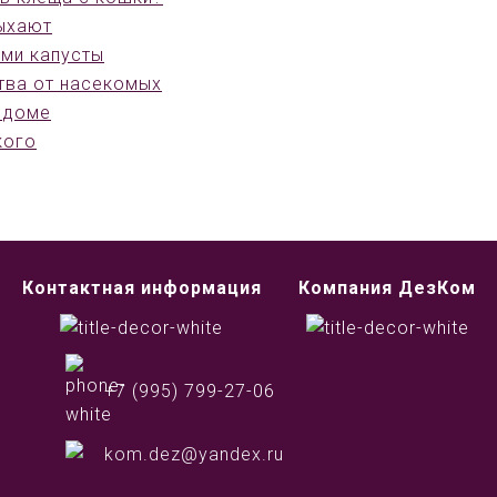
дыхают
ями капусты
тва от насекомых
 доме
кого
Контактная информация
Компания ДезКом
+7 (995) 799-27-06
kom.dez@yandex.ru