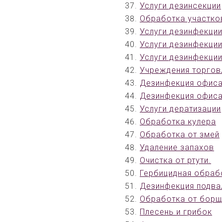
Услуги дезинсекции
Обработка участко
Услуги дезинфекци
Услуги дезинфекци
Услуги дезинфекци
Учреждения торгов
Дезинфекция офис
Дезинфекция офис
Услуги дератизации
Обработка кулера
Обработка от змей
Удаление запахов
Очистка от ртути.
Гербицидная обраб
Дезинфекция подва
Обработка от борщ
Плесень и грибок