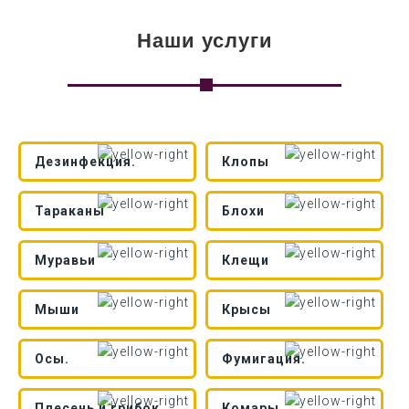
Наши услуги
Дезинфекция.
Клопы
Тараканы
Блохи
Муравьи
Клещи
Мыши
Крысы
Осы.
Фумигация.
Плесень и грибок
Комары.