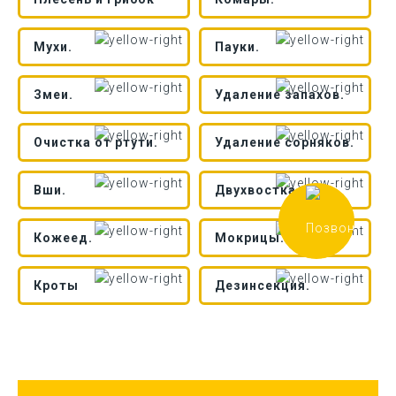
Мухи.
Пауки.
Змеи.
Удаление запахов.
Очистка от ртути.
Удаление сорняков.
Вши.
Двухвостка.
Кожеед.
Мокрицы.
Кроты
Дезинсекция.