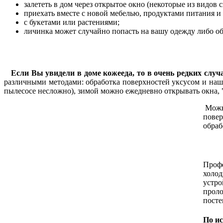
залететь в дом через открытое окно (некоторые из видов
приехать вместе с новой мебелью, продуктами питания и
с букетами или растениями;
личинка может случайно попасть на вашу одежду либо обу
Если Вы увидели в доме кожееда, то в очень редких случа
различными методами: обработка поверхностей уксусом и наш
пылесосе несложно), зимой можно ежедневно открывать окна, 
Можно
повер
обраб
Профе
холод
устро
проло
посте
По ис