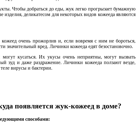
кты. Чтобы добраться до еды, жук легко прогрызает бумажную
е изделия, деликатесом для некоторых видов кожееда являются
ожеед очень прожорлив и, если вовремя с ним не бороться,
ти значительный вред. Личинки кожееда едят безостановочно.
гут кусаться. Их укусы очень неприятны, могут вызвать
ный зуд и даже раздражение. Личинки кожееда ползают везде,
 теле вирусы и бактерии.
уда появляется жук-кожеед в доме?
следующими способами: