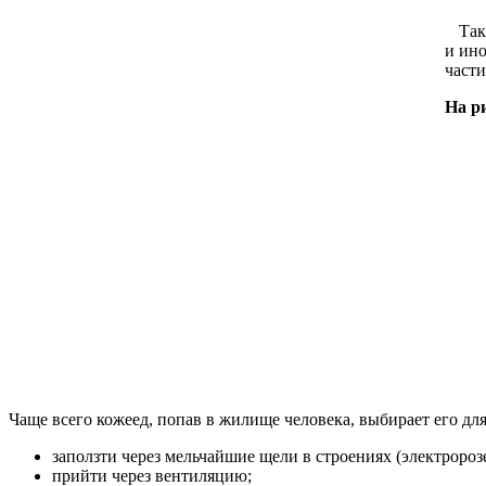
Такж
и ино
части
На р
Чаще всего кожеед, попав в жилище человека, выбирает его д
заползти через мельчайшие щели в строениях (электророзе
прийти через вентиляцию;