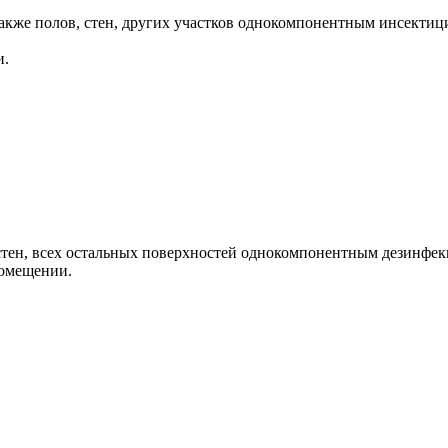
а также полов, стен, других участков однокомпонентным инсект
и.
, стен, всех остальных поверхностей однокомпонентным дезинф
помещении.