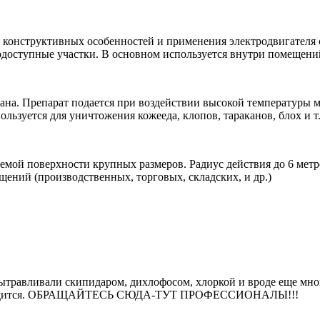
 конструктивных особенностей и применения электродвигателя 
оступные участки. В основном используется внутри помещений 
мана. Препарат подается при воздействии высокой температуры
ьзуется для уничтожения кожееда, клопов, тараканов, блох и т.
мой поверхности крупных размеров. Радиус действия до 6 метр
ещений (производственных, торговых, складских, и др.)
вытравливали скипидаром, дихлофосом, хлоркой и вроде еще мно
вле обходится. ОБРАЩАЙТЕСЬ СЮДА-ТУТ ПРОФЕССИОНАЛЫ!!!