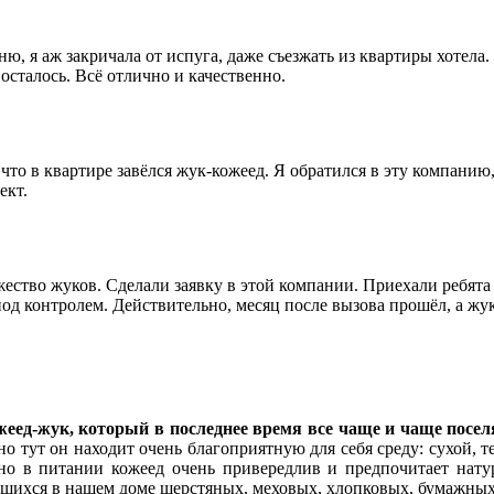
 я аж закричала от испуга, даже съезжать из квартиры хотела.
осталось. Всё отлично и качественно.
, что в квартире завёлся жук-кожеед. Я обратился в эту компанию
ект.
ество жуков. Сделали заявку в этой компании. Приехали ребята и
под контролем. Действительно, месяц после вызова прошёл, а жук
ед-жук, который в последнее время все чаще и чаще поселя
о тут он находит очень благоприятную для себя среду: сухой, 
но в питании кожеед очень привередлив и предпочитает нату
щихся в нашем доме шерстяных, меховых, хлопковых, бумажных 