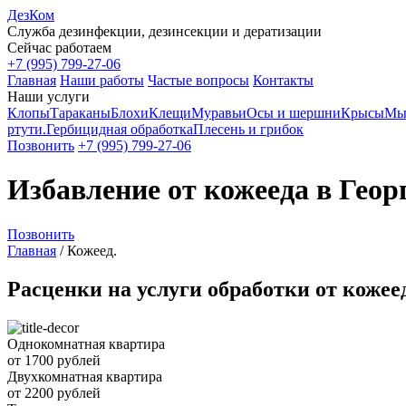
ДезКом
Служба дезинфекции, дезинсекции и дератизации
Сейчас работаем
+7 (995) 799-27-06
Главная
Наши работы
Частые вопросы
Контакты
Наши услуги
Клопы
Тараканы
Блохи
Клещи
Муравьи
Осы и шершни
Крысы
Мы
ртути.
Гербицидная обработка
Плесень и грибок
Позвонить
+7 (995) 799-27-06
Избавление от кожееда в Геор
Позвонить
Главная
/
Кожеед.
Расценки на услуги обработки от кожее
Однокомнатная квартира
от 1700 рублей
Двухкомнатная квартира
от 2200 рублей