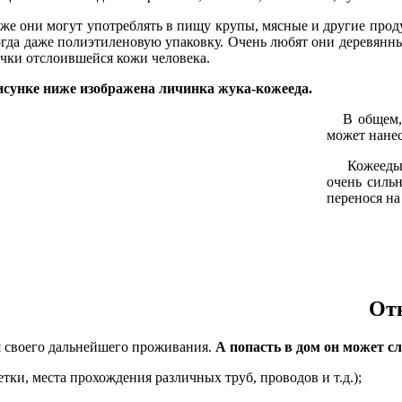
е они могут употреблять в пищу крупы, мясные и другие проду
гда даже полиэтиленовую упаковку. Очень любят они деревянны
чки отслоившейся кожи человека.
исунке ниже изображена личинка жука-кожееда.
В общем, к
может нанес
Кожееды мо
очень силь
перенося на
Отк
ля своего дальнейшего проживания.
А попасть в дом он может 
тки, места прохождения различных труб, проводов и т.д.);