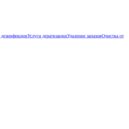
 дезинфекции
Услуги дератизации
Удаление запахов
Очистка от