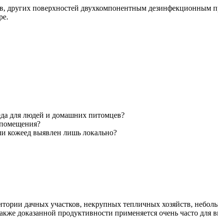
олов, других поверхностей двухкомпонентным дезинфекционным п
ре.
еда для людей и домашних питомцев?
 помещения?
сли кожеед выявлен лишь локально?
ритории дачных участков, некрупных тепличных хозяйств, небо
также доказанной продуктивности применяется очень часто для 