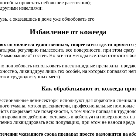
 способны пролетать небольшие расстояния);
 другими изделиями;
вь, а оказавшись в доме уже облюбовать его.
Избавление от кожееда
ях он является единственным, скорее всего где-то прячется
атырем, регулярно пылесосить все поверхности, при этом сраз
"вымораживая" гостей. Но все эти методы все-таки относятся б
 попробовать использовать инсектицидные препараты, продающ
хностно, ликвидируя лишь тех особей, на которых попадают не
отки труднодоступных мест).
Как обрабатывают от кожееда про
ссиональные дезинсекторы используют для обработки специали
ного тумана, мотоопрыскиватели, профессиональные помповые 
йств покрывает все поверхности, в том числе попадая в трудно
нгированное действие, оставаясь и действуя на поверхностях на 
пенно ликвидировать всю популяцию, при этом не нанося вред
течении указанного срока препарат просто разложится на аб