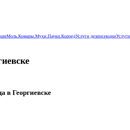
ши
Моль.
Комары.
Мухи.
Пауки.
Короед
Услуги дезинсекции
Услуги
гиевске
да в Георгиевске