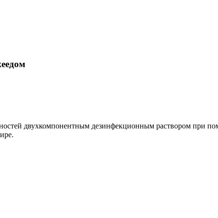
жеедом
ерхностей двухкомпонентным дезинфекционным раствором при по
ире.