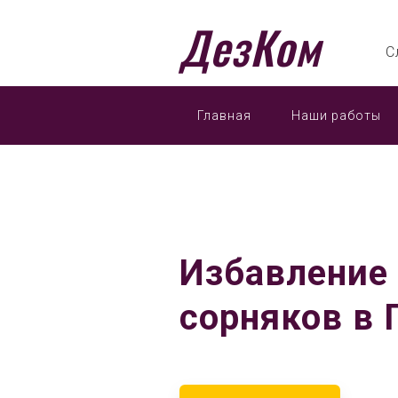
ДезКом
С
Главная
Наши работы
Избавление 
сорняков в 