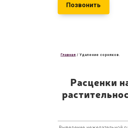
Позвонить
Главная
/
Удаление сорняков.
Расценки н
растительнос
Выведение нежелательной р