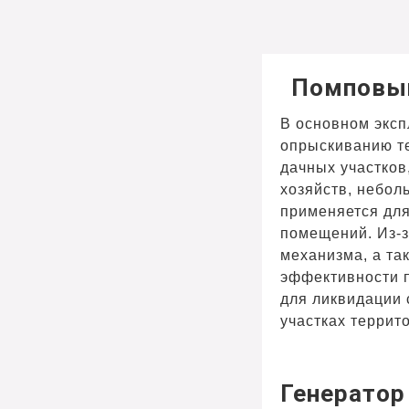
Помповы
В основном эксп
опрыскиванию т
дачных участков
хозяйств, небол
применяется для
помещений. Из-з
механизма, а та
эффективности п
для ликвидации 
участках террит
Генератор