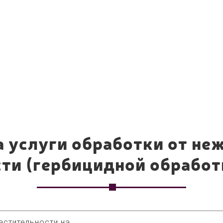
а услуги обработки от не
ти (гербицидной обработ
астительности на