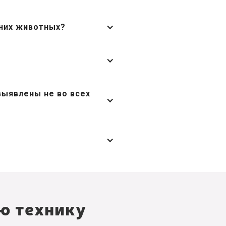
них животных?
выявлены не во всех
ю технику