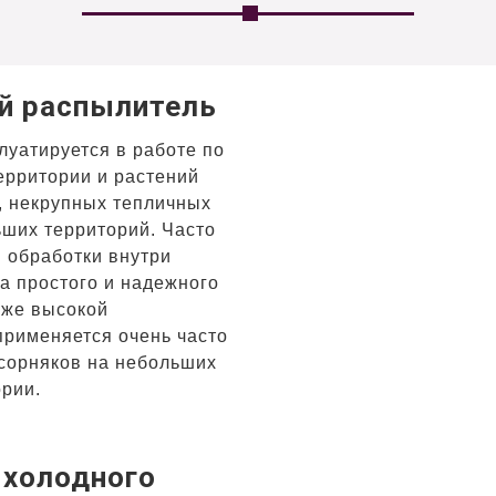
й распылитель
луатируется в работе по
ерритории и растений
, некрупных тепличных
ьших территорий. Часто
 обработки внутри
а простого и надежного
кже высокой
рименяется очень часто
сорняков на небольших
ории.
 холодного