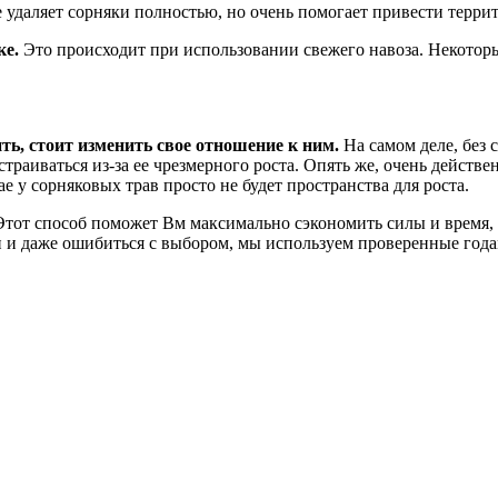
 удаляет сорняки полностью, но очень помогает привести терри
ке.
Это происходит при использовании свежего навоза. Некоторы
ть, стоит изменить свое отношение к ним.
На самом деле, без 
страиваться из-за ее чрезмерного роста. Опять же, очень действ
е у сорняковых трав просто не будет пространства для роста.
тот способ поможет Вм максимально сэкономить силы и время, а
ки и даже ошибиться с выбором, мы используем проверенные год