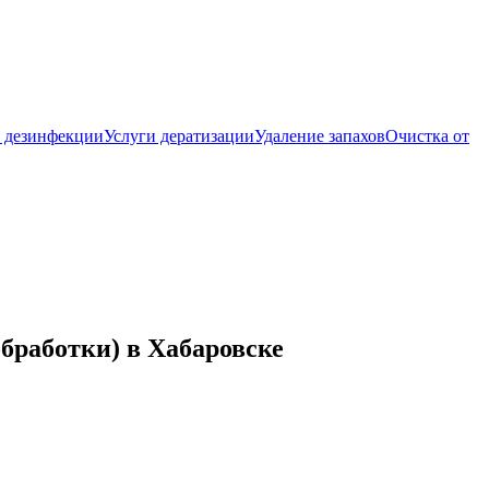
 дезинфекции
Услуги дератизации
Удаление запахов
Очистка от
бработки) в Хабаровске