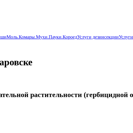
ши
Моль.
Комары.
Мухи.
Пауки.
Короед
Услуги дезинсекции
Услуги
аровске
ательной растительности (гербицидной о