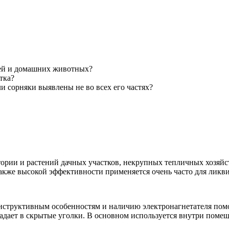
дей и домашних животных?
тка?
и сорняки выявлены не во всех его частях?
ории и растений дачных участков, некрупных тепличных хозяйст
также высокой эффективности применяется очень часто для ликв
структивным особенностям и наличию электронагнетателя помог
дает в скрытые уголки. В основном используется внутри помещ