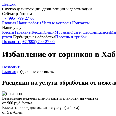
ДезКом
Служба дезинфекции, дезинсекции и дератизации
Сейчас работаем
+7 (995) 799-27-06
Главная
Наши работы
Частые вопросы
Контакты
Наши услуги
Клопы
Тараканы
Блохи
Клещи
Муравьи
Осы и шершни
Крысы
Мы
ртути.
Гербицидная обработка
Плесень и грибок
Позвонить
+7 (995) 799-27-06
Избавление от сорняков в Хаб
Позвонить
Главная
/
Удаление сорняков.
Расценки на услуги обработки от нежел
Выведение нежелательной растительности на участке
от 900 руб./сотка
Выезд за город для оказания услуг (за 1 км)
от 5 рублей