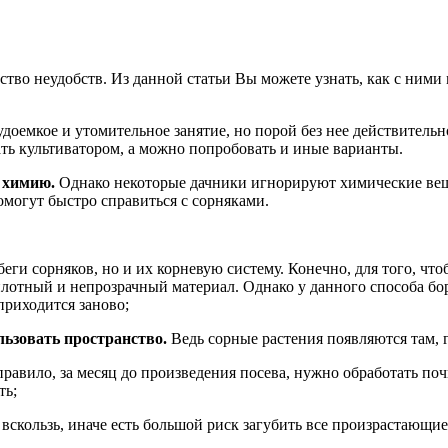
тво неудобств. Из данной статьи Вы можете узнать, как с ними
удоемкое и утомительное занятие, но порой без нее действитель
ть культиватором, а можно попробовать и иные варианты.
ь химию.
Однако некоторые дачники игнорируют химические вещес
омогут быстро справиться с сорняками.
еги сорняков, но и их корневую систему. Конечно, для того, чт
лотный и непрозрачный материал. Однако у данного способа бор
приходится заново;
льзовать пространство.
Ведь сорные растения появляются там, г
равило, за месяц до произведения посева, нужно обработать поч
ть;
вскользь, иначе есть большой риск загубить все произрастающие