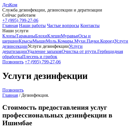
ДезКом
Служба дезинфекции, дезинсекции и дератизации
Сейчас работаем
+7 (995) 799-27-06
Главная
Наши работы
Частые вопросы
Контакты
Наши услуги
Клопы
Тараканы
Блохи
Клещи
Муравьи
Осы и
шершни
Крысы
Мыши
Моль.
Комары.
Мухи.
Пауки.
Короед
Услуги
дезинсекции
Услуги дезинфекции
Услуги
дератизации
Удаление запахов
Очистка от ртути.
Гербицидная
обработка
Плесень и грибок
Позвонить
+7 (995) 799-27-06
Услуги дезинфекции
Позвонить
Главная
/
Дезинфекция.
Стоимость предоставления услуг
профессиональных дезинфекции в
Ишимбае