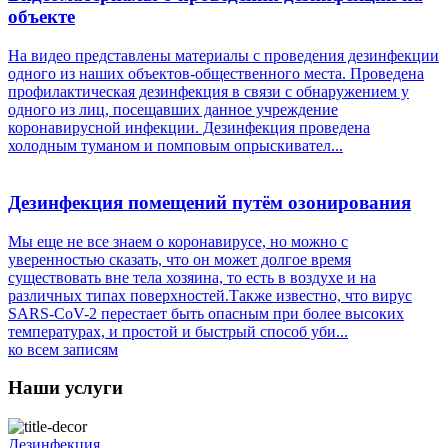
объекте
На видео представлены материалы с проведения дезинфекции
одного из наших объектов-общественного места. Проведена
профилактическая дезинфекция в связи с обнаружением у
одного из лиц, посещавших данное учреждение
коронавирусной инфекции. Дезинфекция проведена
холодным туманом и помповым опрыскивател...
Дезинфекция помещений путём озонирования
Мы еще не все знаем о коронавирусе, но можно с
уверенностью сказать, что он может долгое время
существовать вне тела хозяина, то есть в воздухе и на
различных типах поверхностей.Также известно, что вирус
SARS-CoV-2 перестает быть опасным при более высоких
температурах, и простой и быстрый способ уби...
ко всем записям
Наши услуги
Дезинфекция.