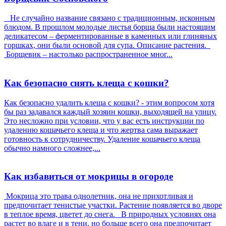
Не случайно название связано с традиционным, исконным
блюдом. В прошлом молодые листья борща были настоящим
деликатесом – ферментированные в каменных или глиняных
горшках, они были основой для супа. Описание растения.
Борщевик – настолько распространенное мног...
Как безопасно снять клеща с кошки?
Как безопасно удалить клеща с кошки? - этим вопросом хотя
бы раз задавался каждый хозяин кошки, выходящей на улицу.
Это несложно при условии, что у вас есть инструкции по
удалению кошачьего клеща и что жертва сама выражает
готовность к сотрудничеству. Удаление кошачьего клеща
обычно намного сложнее,...
Как избавиться от мокрицы в огороде
Мокрица это трава однолетник, она не прихотливая и
предпочитает тенистые участки. Растение появляется во дворе
в теплое время, цветет до снега. В природных условиях она
растет во влаге и в тени, но больше всего она предпочитает