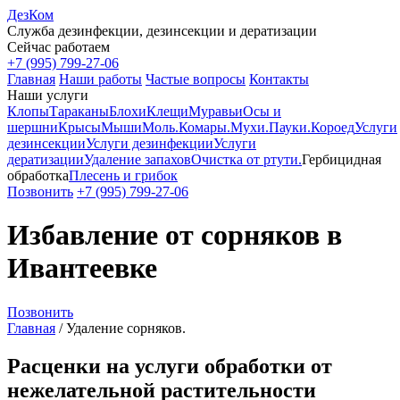
ДезКом
Служба дезинфекции, дезинсекции и дератизации
Сейчас работаем
+7 (995) 799-27-06
Главная
Наши работы
Частые вопросы
Контакты
Наши услуги
Клопы
Тараканы
Блохи
Клещи
Муравьи
Осы и
шершни
Крысы
Мыши
Моль.
Комары.
Мухи.
Пауки.
Короед
Услуги
дезинсекции
Услуги дезинфекции
Услуги
дератизации
Удаление запахов
Очистка от ртути.
Гербицидная
обработка
Плесень и грибок
Позвонить
+7 (995) 799-27-06
Избавление от сорняков в
Ивантеевке
Позвонить
Главная
/
Удаление сорняков.
Расценки на услуги обработки от
нежелательной растительности