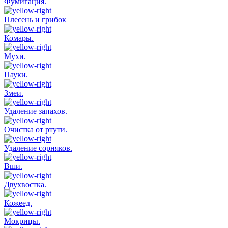
Фумигация.
Плесень и грибок
Комары.
Мухи.
Пауки.
Змеи.
Удаление запахов.
Очистка от ртути.
Удаление сорняков.
Вши.
Двухвостка.
Кожеед.
Мокрицы.