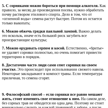
5. С сорняками можно бороться при помощи алкоголя.
Как
правило, за месяц до произведения посева, нужно обработать
почву раствором этилового спирта. Дело в том, что от
«огненной воды» семена растут быстрее. Потом их остается
только выкопать;
6. Можно обжечь грядки паяльной лампой.
Важно делать
это вскользь, иначе есть большой риск загубить все
произрастающие культуры;
7. Можно орудовать серпом и косой.
Естественно, «бритье»
не удаляет сорняки полностью, но очень помогает привести
территорию в порядок.
8. Достаточно часто люди сами сеют сорняки на своем
участке.
Это происходит при использовании свежего навоза.
Некоторые закладывают в компост травы. Если температура
приличная, то семена сгорят.
9. Философский способ – если сорняки все равно мешают
жить, стоит изменить свое отношение к ним.
На самом деле,
без сорных трав не обходится ни одна дача. Поэтому не стоит
маниакально следить за каждой травинкой у забора, а после