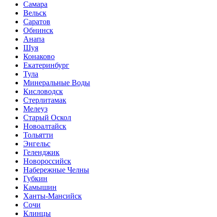
Самара
Вельск
Саратов
Обнинск
Анапа
Шуя
Конаково
Екатеринбург
Тула
Минеральные Воды
Кисловодск
Стерлитамак
Мелеуз
Старый Оскол
Новоалтайск
Тольятти
Энгельс
Геленджик
Новороссийск
Набережные Челны
Губкин
Камышин
Ханты-Мансийск
Сочи
Клинцы