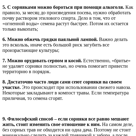
5. С сорняками можно бороться при помощи алкоголя.
Как
правило, за месяц до произведения посева, нужно обработать
почву раствором этилового спирта. Дело в том, что от
«огненной воды» семена растут быстрее. Потом их остается
только выкопать;
6. Можно обжечь грядки паяльной лампой.
Важно делать
это вскользь, иначе есть большой риск загубить все
произрастающие культуры;
7. Можно орудовать серпом и косой.
Естественно, «бритье»
не удаляет сорняки полностью, но очень помогает привести
территорию в порядок.
8. Достаточно часто люди сами сеют сорняки на своем
участке.
Это происходит при использовании свежего навоза.
Некоторые закладывают в компост травы. Если температура
приличная, то семена сгорят.
9. Философский способ – если сорняки все равно мешают
жить, стоит изменить свое отношение к ним.
На самом деле,
без сорных трав не обходится ни одна дача. Поэтому не стоит
маниакально следить за каждой травинкой у забора, а после