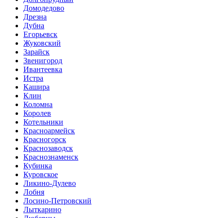
Домодедово
Дрезна
Дубна
Егорьевск
Жуковский
Зарайск
Звенигород
Ивантеевка
Истра
Кашира
Клин
Коломна
Королев
Котельники
Красноармейск
Красногорск
Краснозаводск
Краснознаменск
Кубинка
Куровское
Ликино-Дулево
Лобня
Лосино-Петровский
Лыткарино