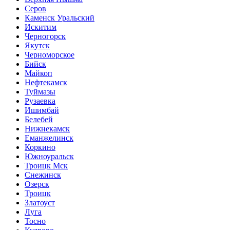
Серов
Каменск Уральский
Искитим
Черногорск
Якутск
Черноморское
Бийск
Майкоп
Нефтекамск
Туймазы
Рузаевка
Ишимбай
Белебей
Нижнекамск
Еманжелинск
Коркино
Южноуральск
Троицк Мск
Снежинск
Озерск
Троицк
Златоуст
Луга
Тосно