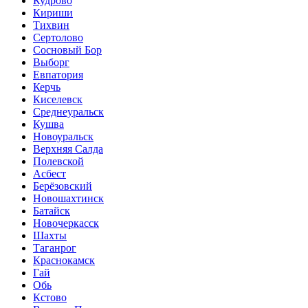
Кудрово
Кириши
Тихвин
Сертолово
Сосновый Бор
Выборг
Евпатория
Керчь
Киселевск
Среднеуральск
Кушва
Новоуральск
Верхняя Салда
Полевской
Асбест
Берёзовский
Новошахтинск
Батайск
Новочеркасск
Шахты
Таганрог
Краснокамск
Гай
Обь
Кстово