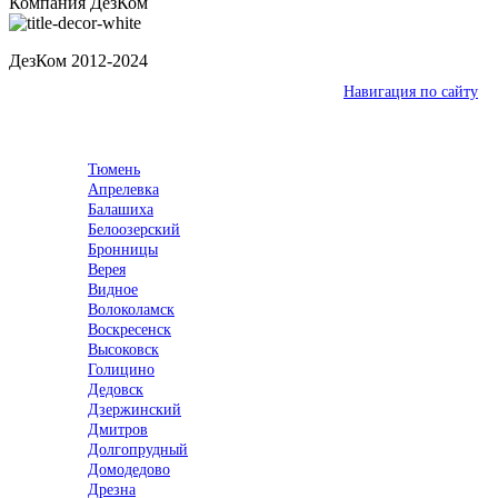
Компания ДезКом
ДезКом 2012-2024
Ваш город:
Камышин
Навигация по сайту
Выберите город
Тюмень
Апрелевка
Балашиха
Белоозерский
Бронницы
Верея
Видное
Волоколамск
Воскресенск
Высоковск
Голицино
Дедовск
Дзержинский
Дмитров
Долгопрудный
Домодедово
Дрезна