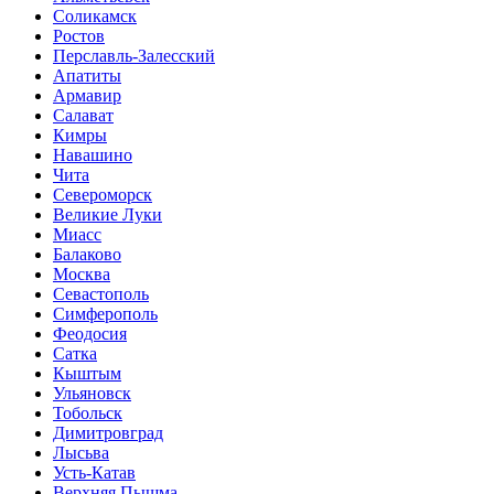
Соликамск
Ростов
Перславль-Залесский
Апатиты
Армавир
Салават
Кимры
Навашино
Чита
Североморск
Великие Луки
Миасс
Балаково
Москва
Севастополь
Симферополь
Феодосия
Сатка
Кыштым
Ульяновск
Тобольск
Димитровград
Лысьва
Усть-Катав
Верхняя Пышма