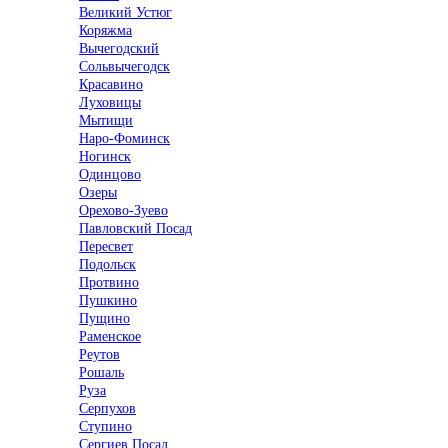
Великий Устюг
Коряжма
Вычегодский
Сольвычегодск
Красавино
Луховицы
Мытищи
Наро-Фоминск
Ногинск
Одинцово
Озеры
Орехово-Зуево
Павловский Посад
Пересвет
Подольск
Протвино
Пушкино
Пущино
Раменское
Реутов
Рошаль
Руза
Серпухов
Ступино
Сергиев Посад