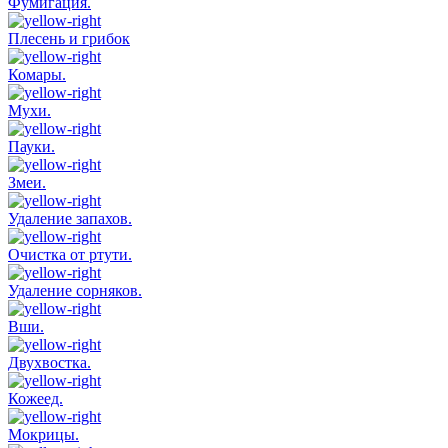
Фумигация.
Плесень и грибок
Комары.
Мухи.
Пауки.
Змеи.
Удаление запахов.
Очистка от ртути.
Удаление сорняков.
Вши.
Двухвостка.
Кожеед.
Мокрицы.