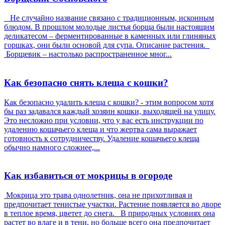
Не случайно название связано с традиционным, исконным
блюдом. В прошлом молодые листья борща были настоящим
деликатесом – ферментированные в каменных или глиняных
горшках, они были основой для супа. Описание растения.
Борщевик – настолько распространенное мног...
Как безопасно снять клеща с кошки?
Как безопасно удалить клеща с кошки? - этим вопросом хотя
бы раз задавался каждый хозяин кошки, выходящей на улицу.
Это несложно при условии, что у вас есть инструкции по
удалению кошачьего клеща и что жертва сама выражает
готовность к сотрудничеству. Удаление кошачьего клеща
обычно намного сложнее,...
Как избавиться от мокрицы в огороде
Мокрица это трава однолетник, она не прихотливая и
предпочитает тенистые участки. Растение появляется во дворе
в теплое время, цветет до снега. В природных условиях она
растет во влаге и в тени, но больше всего она предпочитает