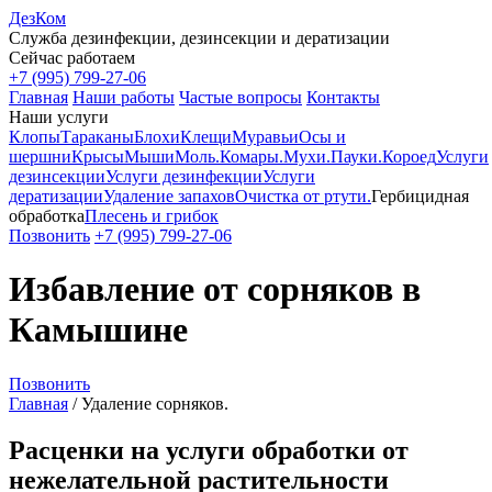
ДезКом
Служба дезинфекции, дезинсекции и дератизации
Сейчас работаем
+7 (995) 799-27-06
Главная
Наши работы
Частые вопросы
Контакты
Наши услуги
Клопы
Тараканы
Блохи
Клещи
Муравьи
Осы и
шершни
Крысы
Мыши
Моль.
Комары.
Мухи.
Пауки.
Короед
Услуги
дезинсекции
Услуги дезинфекции
Услуги
дератизации
Удаление запахов
Очистка от ртути.
Гербицидная
обработка
Плесень и грибок
Позвонить
+7 (995) 799-27-06
Избавление от сорняков в
Камышине
Позвонить
Главная
/
Удаление сорняков.
Расценки на услуги обработки от
нежелательной растительности