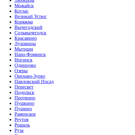
Люберцы
Можайск
Котлас
Великий Устюг
Коряжма
Вычегодский
Сольвычегодск
Красавино
Луховицы
Мытищи
Наро-Фоминск
Ногинск
Одинцово
Озеры
Орехово-Зуево
Павловский Посад
Пересвет
Подольск
Протвино
Пушкино
Пущино
Раменское
Реутов
Рошаль
Руза