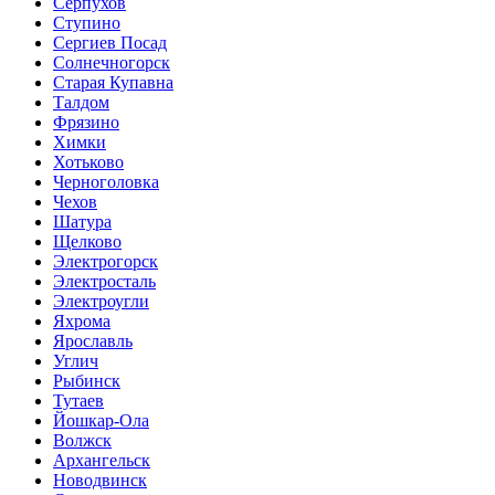
Серпухов
Ступино
Сергиев Посад
Солнечногорск
Старая Купавна
Талдом
Фрязино
Химки
Хотьково
Черноголовка
Чехов
Шатура
Щелково
Электрогорск
Электросталь
Электроугли
Яхрома
Ярославль
Углич
Рыбинск
Тутаев
Йошкар-Ола
Волжск
Архангельск
Новодвинск