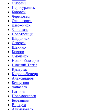
Сызрань
Первоуральск
Боровск
Череповец
Оленегорск
Дзержинск
Заволжск
Новотроицк
Шадринск
Северск
Щёкино
Ковров
Смоленск
Новочебоксарск
Нижний Тагил
Кумертау
Кирово-Чепецк
Александров
Белоусово
Чапаевск
Гатчина
Новомосковск
Березники
Воркута
Альметьевск