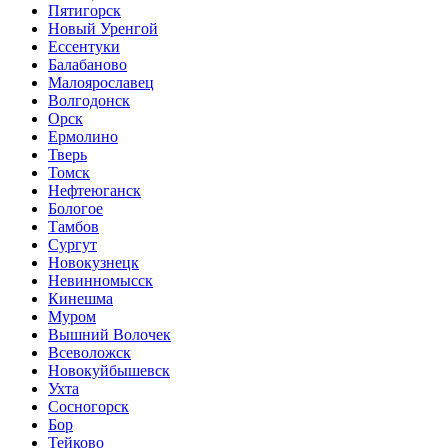
Пятигорск
Новый Уренгой
Ессентуки
Балабаново
Малоярославец
Волгодонск
Орск
Ермолино
Тверь
Томск
Нефтеюганск
Бологое
Тамбов
Сургут
Новокузнецк
Невинномысск
Кинешма
Муром
Вышний Волочек
Всеволожск
Новокуйбышевск
Ухта
Сосногорск
Бор
Тейково