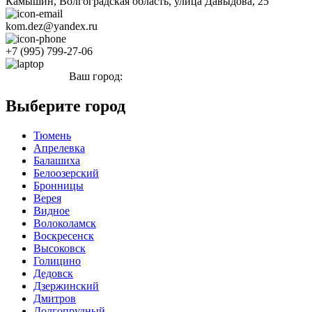
Камышин, Волгоградская область, улица Давыдова, 25
kom.dez@yandex.ru
+7 (995) 799-27-06
Ваш город:
Камышин
Выберите город
Тюмень
Апрелевка
Балашиха
Белоозерский
Бронницы
Верея
Видное
Волоколамск
Воскресенск
Высоковск
Голицино
Дедовск
Дзержинский
Дмитров
Долгопрудный