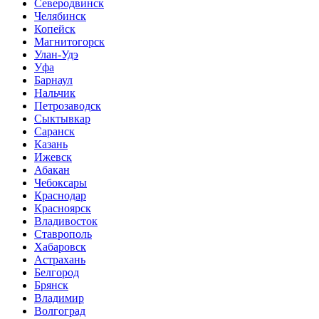
Северодвинск
Челябинск
Копейск
Магнитогорск
Улан-Удэ
Уфа
Барнаул
Нальчик
Петрозаводск
Сыктывкар
Саранск
Казань
Ижевск
Абакан
Чебоксары
Краснодар
Красноярск
Владивосток
Ставрополь
Хабаровск
Астрахань
Белгород
Брянск
Владимир
Волгоград