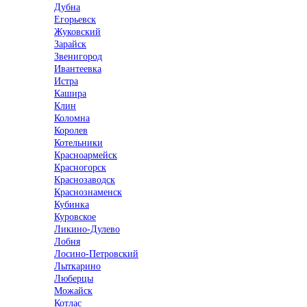
Дубна
Егорьевск
Жуковский
Зарайск
Звенигород
Ивантеевка
Истра
Кашира
Клин
Коломна
Королев
Котельники
Красноармейск
Красногорск
Краснозаводск
Краснознаменск
Кубинка
Куровское
Ликино-Дулево
Лобня
Лосино-Петровский
Лыткарино
Люберцы
Можайск
Котлас