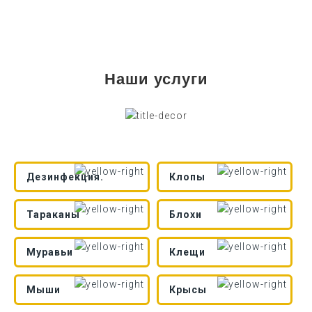
Наши услуги
Дезинфекция.
Клопы
Тараканы
Блохи
Муравьи
Клещи
Мыши
Крысы