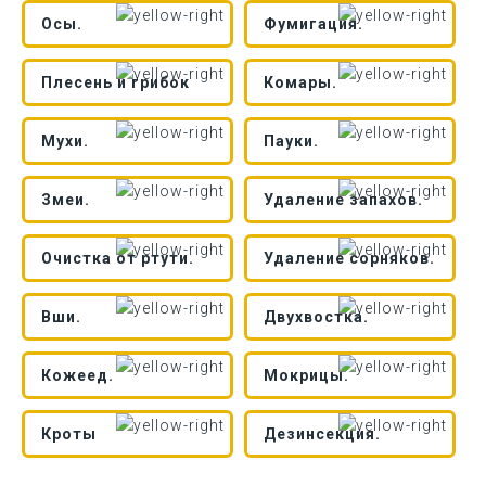
Осы.
Фумигация.
Плесень и грибок
Комары.
Мухи.
Пауки.
Змеи.
Удаление запахов.
Очистка от ртути.
Удаление сорняков.
Вши.
Двухвостка.
Кожеед.
Мокрицы.
Кроты
Дезинсекция.