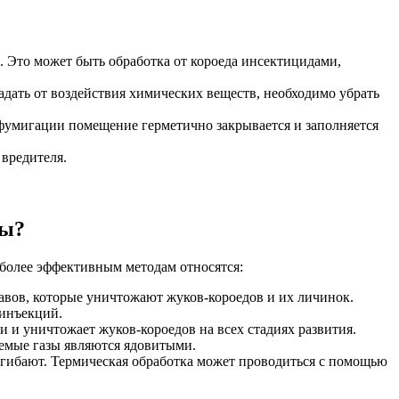
. Это может быть обработка от короеда инсектицидами,
дать от воздействия химических веществ, необходимо убрать
фумигации помещение герметично закрывается и заполняется
вредителя.
лы?
более эффективным методам относятся:
авов, которые уничтожают жуков-короедов и их личинок.
 инъекций.
и и уничтожает жуков-короедов на всех стадиях развития.
уемые газы являются ядовитыми.
огибают. Термическая обработка может проводиться с помощью