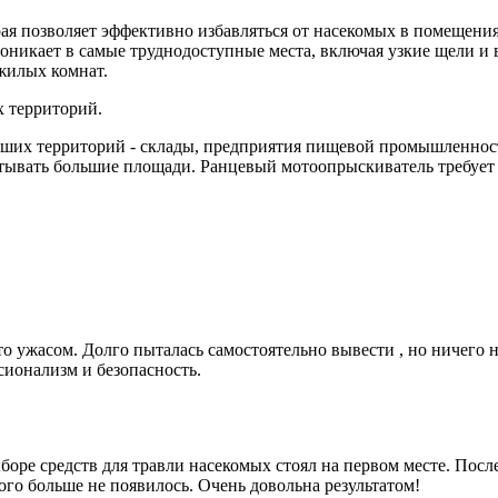
орая позволяет эффективно избавляться от насекомых в помещен
проникает в самые труднодоступные места, включая узкие щели и
 жилых комнат.
 территорий.
ьших территорий - склады, предприятия пищевой промышленност
батывать большие площади. Ранцевый мотоопрыскиватель требует
то ужасом. Долго пыталась самостоятельно вывести , но ничего 
сионализм и безопасность.
боре средств для травли насекомых стоял на первом месте. Посл
ого больше не появилось. Очень довольна результатом!