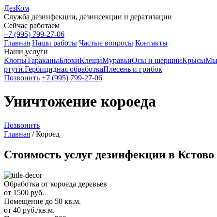
ДезКом
Служба дезинфекции, дезинсекции и дератизации
Сейчас работаем
+7 (995) 799-27-06
Главная
Наши работы
Частые вопросы
Контакты
Наши услуги
Клопы
Тараканы
Блохи
Клещи
Муравьи
Осы и шершни
Крысы
Мы
ртути.
Гербицидная обработка
Плесень и грибок
Позвонить
+7 (995) 799-27-06
Уничтожение короеда
Позвонить
Главная
/
Короед
Стоимость услуг дезинфекции в Кстово
Обработка от короеда деревьев
от 1500 руб.
Помещение до 50 кв.м.
от 40 руб./кв.м.