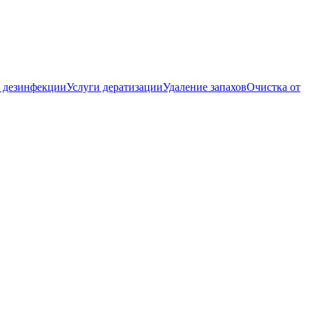
 дезинфекции
Услуги дератизации
Удаление запахов
Очистка от