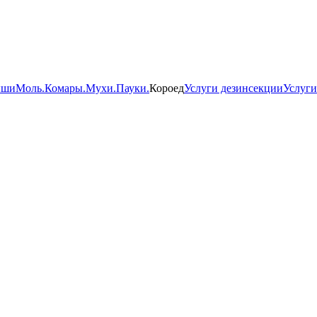
ши
Моль.
Комары.
Мухи.
Пауки.
Короед
Услуги дезинсекции
Услуги