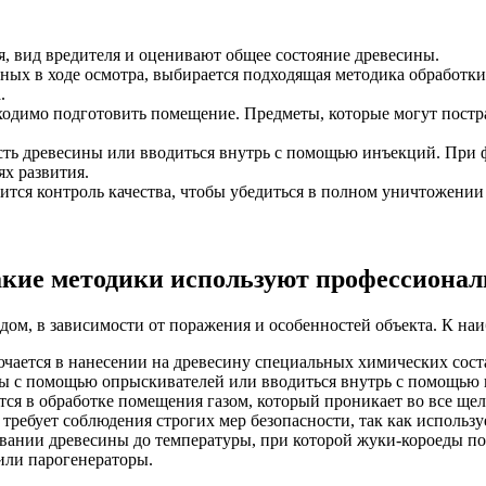
, вид вредителя и оценивают общее состояние древесины.
ых в ходе осмотра, выбирается подходящая методика обработки
.
одимо подготовить помещение. Предметы, которые могут постра
сть древесины или вводиться внутрь с помощью инъекций. При 
ях развития.
тся контроль качества, чтобы убедиться в полном уничтожении 
кие методики используют профессиона
ом, в зависимости от поражения и особенностей объекта. К наи
чается в нанесении на древесину специальных химических сост
ны с помощью опрыскивателей или вводиться внутрь с помощью
ся в обработке помещения газом, который проникает во все щел
требует соблюдения строгих мер безопасности, так как использ
евании древесины до температуры, при которой жуки-короеды п
или парогенераторы.