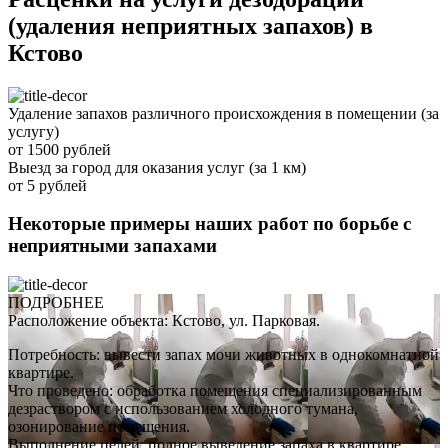
(удаления неприятных запахов) в
Кстово
Удаление запахов различного происхождения в помещении (за
услугу)
от 1500 рублей
Выезд за город для оказания услуг (за 1 км)
от 5 рублей
Некоторые примеры наших работ по борьбе с
неприятными запахами
ПОДРОБНЕЕ
Расположение объекта: Кстово, ул. Парковая.
Потребность: вывести запах мочи животных в однокомнатной
квартире.
Что проведено: обработка помещения специализированным
дезраствором с использованием холодного тумана,
озонирование помещения.
Выполнение целей: полное выведение запаха в квартире.