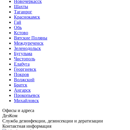
Новочеркасск
Шахты
Таганрог
Краснокамск
Гай
Обь
Кстово
Вятские Поляны
Междуреченск
Зеленодольск
Бугульма
Чистополь
Елабуга
Георгиевск
Покров
Волжский
Братск
Ангарск
Прокопьевск
Михайловск
Офисы и адреса
ДезКом
Служба дезинфекции, дезинсекции и дератизации
Контактная информация