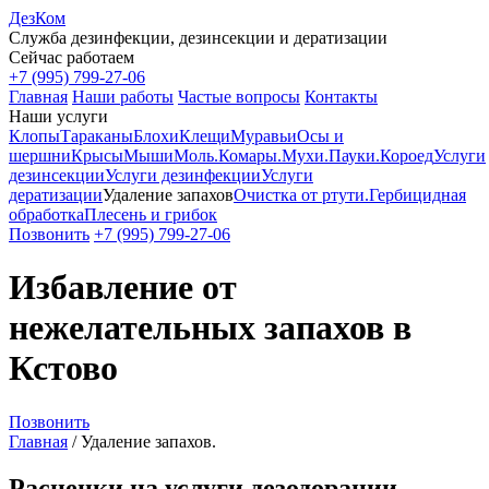
ДезКом
Служба дезинфекции, дезинсекции и дератизации
Сейчас работаем
+7 (995) 799-27-06
Главная
Наши работы
Частые вопросы
Контакты
Наши услуги
Клопы
Тараканы
Блохи
Клещи
Муравьи
Осы и
шершни
Крысы
Мыши
Моль.
Комары.
Мухи.
Пауки.
Короед
Услуги
дезинсекции
Услуги дезинфекции
Услуги
дератизации
Удаление запахов
Очистка от ртути.
Гербицидная
обработка
Плесень и грибок
Позвонить
+7 (995) 799-27-06
Избавление от
нежелательных запахов в
Кстово
Позвонить
Главная
/
Удаление запахов.
Расценки на услуги дезодорации