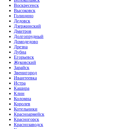
Волоколамск
Воскресенск
Высоковск
Голицино
Дедовск
Дзержинский
Дмитров
Долгопрудный
Домодедово
Дрезна
Дубна
Егорьевск
Жуковский
Зарайск
Звенигород
Ивантеевка
Истра
Кашира
Клин
Коломна
Королев
Котельники
Красноармейск
Красногорск
Краснозаводск