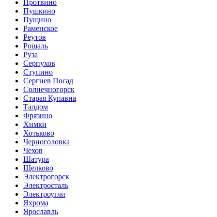
Протвино
Пушкино
Пущино
Раменское
Реутов
Рошаль
Руза
Серпухов
Ступино
Сергиев Посад
Солнечногорск
Старая Купавна
Талдом
Фрязино
Химки
Хотьково
Черноголовка
Чехов
Шатура
Щелково
Электрогорск
Электросталь
Электроугли
Яхрома
Ярославль