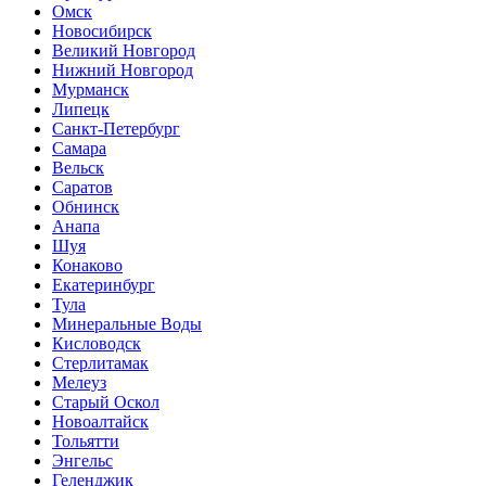
Омск
Новосибирск
Великий Новгород
Нижний Новгород
Мурманск
Липецк
Санкт-Петербург
Самара
Вельск
Саратов
Обнинск
Анапа
Шуя
Конаково
Екатеринбург
Тула
Минеральные Воды
Кисловодск
Стерлитамак
Мелеуз
Старый Оскол
Новоалтайск
Тольятти
Энгельс
Геленджик