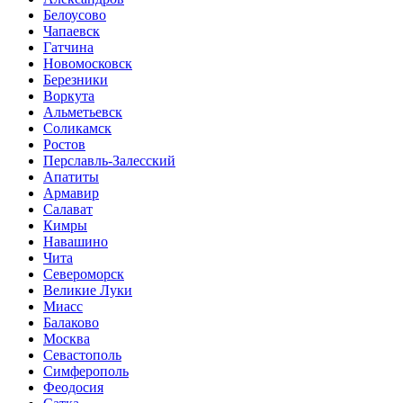
Белоусово
Чапаевск
Гатчина
Новомосковск
Березники
Воркута
Альметьевск
Соликамск
Ростов
Перславль-Залесский
Апатиты
Армавир
Салават
Кимры
Навашино
Чита
Североморск
Великие Луки
Миасс
Балаково
Москва
Севастополь
Симферополь
Феодосия