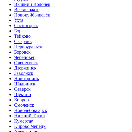
Вышний Волочек
Всеволожск
Новокуйбышевск
Ухта
Сосногорск
Бор
Тейково
Сызрань
Первоуральск
Боровск
Череповец
Оленегорск
Дзержинск
Заволжск
Новотроицк
Шадринск
Северск
Щёкино
Ковров
Смоленск
Новочебоксарск
Нижний Тагил
Кумертау
Кирово-Чепецк
Александров