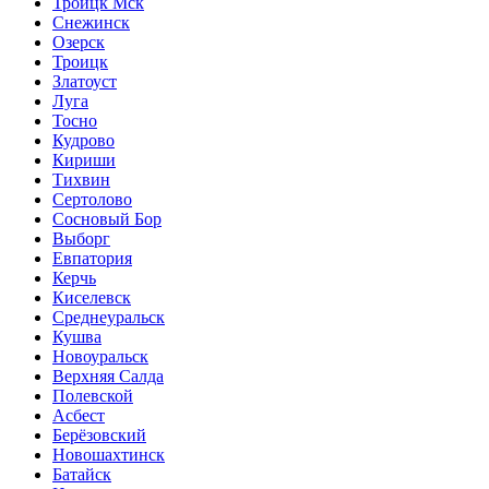
Троицк Мск
Снежинск
Озерск
Троицк
Златоуст
Луга
Тосно
Кудрово
Кириши
Тихвин
Сертолово
Сосновый Бор
Выборг
Евпатория
Керчь
Киселевск
Среднеуральск
Кушва
Новоуральск
Верхняя Салда
Полевской
Асбест
Берёзовский
Новошахтинск
Батайск