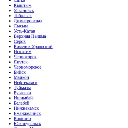
Сатка
Кыштым
Ульяновск
Тобольск
Димитровград
Лысьва
Усть-Катав
Верхняя Пышма
Серов
Каменск Уральский
Искитим
Черногорск
Якутск
Черноморское
Бийск
Майкоп
Нефтекамск
Туймазы
Рузаевка
Ишимбай
Белебей
Нижнекамск
Еманжелинск
Коркино
Южноуральск