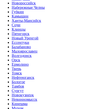
Новороссийск
Набережные Челны
Губкин
Камышин
Ханты-Мансийск
Сочи
Клинцы
Пятигорск
Новый Уренгой
Ессентуки
Балабаново
Малоярославец
Волгодонск
Орск
Ермолино
Тверь
Томск
Нефтеюганск
Бологое
Тамбов
Сургут
Новокузнецк
Невинномысск
Кинешма
Муром