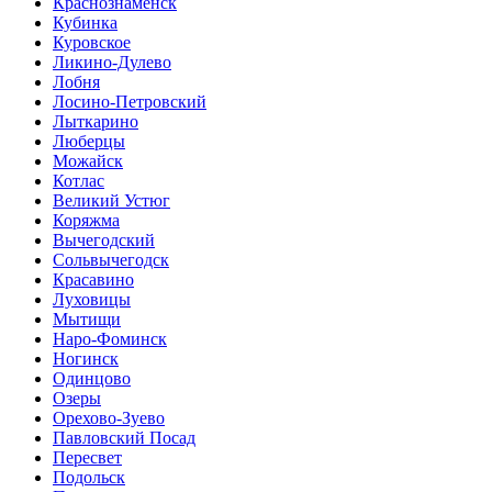
Краснознаменск
Кубинка
Куровское
Ликино-Дулево
Лобня
Лосино-Петровский
Лыткарино
Люберцы
Можайск
Котлас
Великий Устюг
Коряжма
Вычегодский
Сольвычегодск
Красавино
Луховицы
Мытищи
Наро-Фоминск
Ногинск
Одинцово
Озеры
Орехово-Зуево
Павловский Посад
Пересвет
Подольск