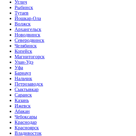
Углич
Рыбинск
Тутаев
Йошкар-Ола
Волжск
Архангельск
Новодвинск
Северодвинск
Челябинск
Копейск
Магнитогорск
Улан-Удэ
Уфа
Барнаул
Нальчик
Петрозаводск
Сыктывкар
Саранск
Казань
Ижевск
Абакан
Чебоксары
Краснодар
Красноярск
Владивосток