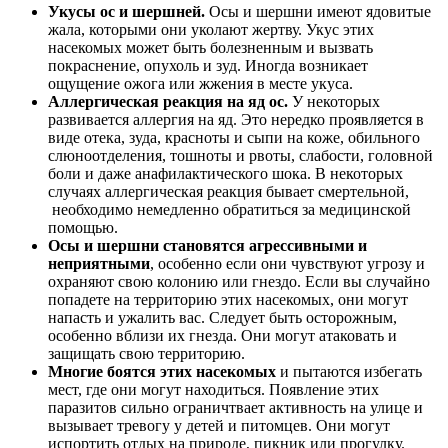
Укусы ос и шершней.
Осы и шершни имеют ядовитые
жала, которыми они уколают жертву. Укус этих
насекомых может быть болезненным и вызвать
покраснение, опухоль и зуд. Иногда возникает
ощущение ожога или жжения в месте укуса.
Аллергическая реакция на яд ос.
У некоторых
развивается аллергия на яд. Это нередко проявляется в
виде отека, зуда, красноты и сыпи на коже, обильного
слюноотделения, тошноты и рвоты, слабости, головной
боли и даже анафилактического шока. В некоторых
случаях аллергическая реакция бывает смертельной,
необходимо немедленно обратиться за медицинской
помощью.
Осы и шершни становятся агрессивными и
неприятными
, особенно если они чувствуют угрозу и
охраняют свою колонию или гнездо. Если вы случайно
попадете на территорию этих насекомых, они могут
напасть и ужалить вас. Следует быть осторожным,
особенно вблизи их гнезда. Они могут атаковать и
защищать свою территорию.
Многие боятся этих насекомых
и пытаются избегать
мест, где они могут находиться. Появление этих
паразитов сильно ограничтвает активность на улице и
вызывает тревогу у детей и питомцев. Они могут
испортить отдых на природе, пикник или прогулку.