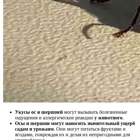
Укусы ос и шершней
могут вызывать болезненные
ощущения и аллергические реакции
у животного
.
Осы и шершни могут наносить значительный ущерб
садам и урожаям
. Они могут питаться фруктами и
ягодами, повреждая их и делая их непригодными для