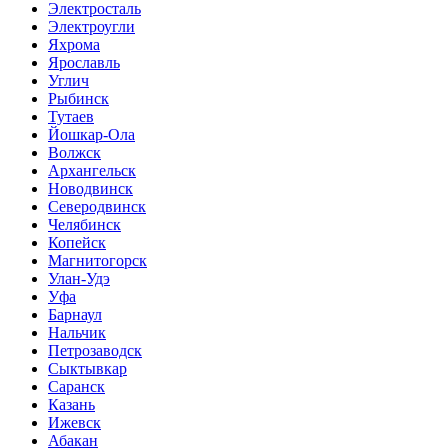
Электросталь
Электроугли
Яхрома
Ярославль
Углич
Рыбинск
Тутаев
Йошкар-Ола
Волжск
Архангельск
Новодвинск
Северодвинск
Челябинск
Копейск
Магнитогорск
Улан-Удэ
Уфа
Барнаул
Нальчик
Петрозаводск
Сыктывкар
Саранск
Казань
Ижевск
Абакан