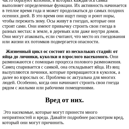
часто образуют колонии, в которых каждая ось самка
выполняет определенные функции. Их активность начинается
в теплое время года и может продолжаться до самых поздних
осенних дней. В это время они ищут пищу и роют норы,
чтобы пережить зиму. Осы живут в гнездах, которые они
строят сами. Они имеют привычку строить свои гнезда в
разных местах: в земле, в деревьях или даже внутри домов.
Они могут атаковать, если считают, что место их гнездования
или жизни их потомков подвергается опасности.
Жизненный цикл ос состоит из нескольких стадий: от
яйца до личинки, куколки и взрослого насекомого.
Они
размножаются с помощью процесса полового размножения.
Самец спаривается с самкой, она откладывает яйца. Из яиц
вылупляются личинки, которые превращаются в куколок, а
далее во взрослых ос. Проблема ос актуальна для многих
людей. Особенно, когда они начинают строить свои гнезда
рядом с жилыми или рабочими помещениями.
Вред от них.
Это насекомые, которые могут принести много
неприятностей и вреда. Давайте подробнее рассмотрим вред,
который они могут причинить.