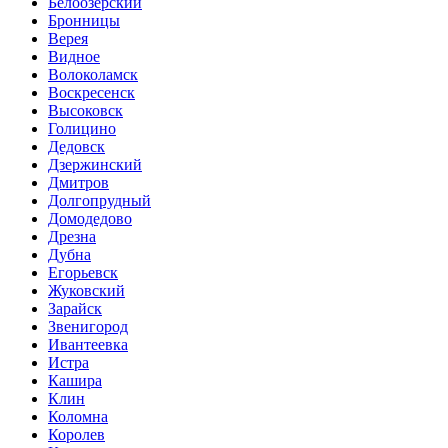
Белоозерский
Бронницы
Верея
Видное
Волоколамск
Воскресенск
Высоковск
Голицино
Дедовск
Дзержинский
Дмитров
Долгопрудный
Домодедово
Дрезна
Дубна
Егорьевск
Жуковский
Зарайск
Звенигород
Ивантеевка
Истра
Кашира
Клин
Коломна
Королев