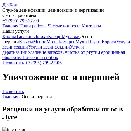
ДезКом
Служба дезинфекции, дезинсекции и дератизации
Сейчас работаем
+7 (995) 799-27-06
Главная
Наши работы
Частые вопросы
Контакты
Наши услуги
Клопы
Тараканы
Блохи
Клещи
Муравьи
Осы и
шершни
Крысы
Мыши
Моль.
Комары.
Мухи.
Пауки.
Короед
Услуги
дезинсекции
Услуги дезинфекции
Услуги
дератизации
Удаление запахов
Очистка от ртути.
Гербицидная
обработка
Плесень и грибок
Позвонить
+7 (995) 799-27-06
Уничтожение ос и шершней
Позвонить
Главная
/
Осы и шершни
Расценки на услуги обработки от ос в
Луге