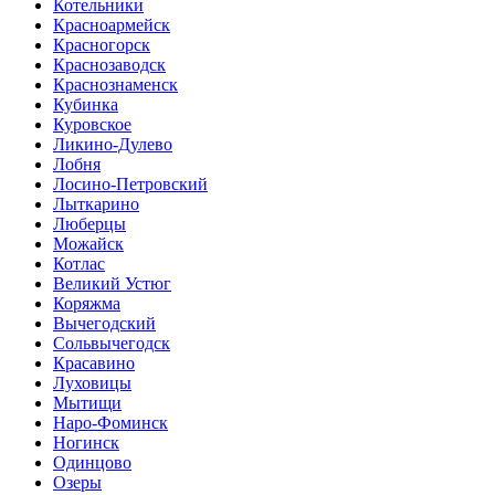
Котельники
Красноармейск
Красногорск
Краснозаводск
Краснознаменск
Кубинка
Куровское
Ликино-Дулево
Лобня
Лосино-Петровский
Лыткарино
Люберцы
Можайск
Котлас
Великий Устюг
Коряжма
Вычегодский
Сольвычегодск
Красавино
Луховицы
Мытищи
Наро-Фоминск
Ногинск
Одинцово
Озеры