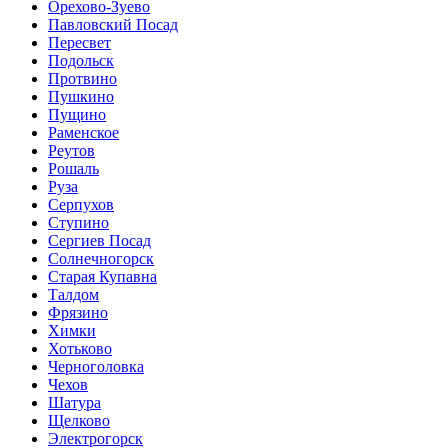
Орехово-Зуево
Павловский Посад
Пересвет
Подольск
Протвино
Пушкино
Пущино
Раменское
Реутов
Рошаль
Руза
Серпухов
Ступино
Сергиев Посад
Солнечногорск
Старая Купавна
Талдом
Фрязино
Химки
Хотьково
Черноголовка
Чехов
Шатура
Щелково
Электрогорск