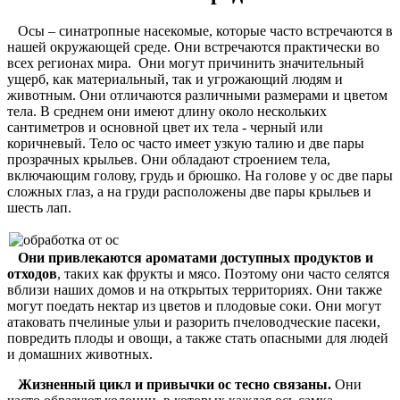
Осы – синатропные насекомые, которые часто встречаются в
нашей окружающей среде. Они встречаются практически во
всех регионах мира. Они могут причинить значительный
ущерб, как материальный, так и угрожающий людям и
животным. Они отличаются различными размерами и цветом
тела. В среднем они имеют длину около нескольких
сантиметров и основной цвет их тела - черный или
коричневый. Тело ос часто имеет узкую талию и две пары
прозрачных крыльев. Они обладают строением тела,
включающим голову, грудь и брюшко. На голове у ос две пары
сложных глаз, а на груди расположены две пары крыльев и
шесть лап.
Они привлекаются ароматами доступных продуктов и
отходов
, таких как фрукты и мясо. Поэтому они часто селятся
вблизи наших домов и на открытых территориях. Они также
могут поедать нектар из цветов и плодовые соки. Они могут
атаковать пчелиные ульи и разорить пчеловодческие пасеки,
повредить плоды и овощи, а также стать опасными для людей
и домашних животных.
Жизненный цикл и привычки ос тесно связаны.
Они