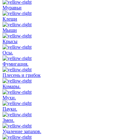
Муравьи
Клещи
Мыши
Крысы
Осы.
Фумигация.
Плесень и грибок
Комары.
Мухи.
Пауки.
Змеи.
Удаление запахов.