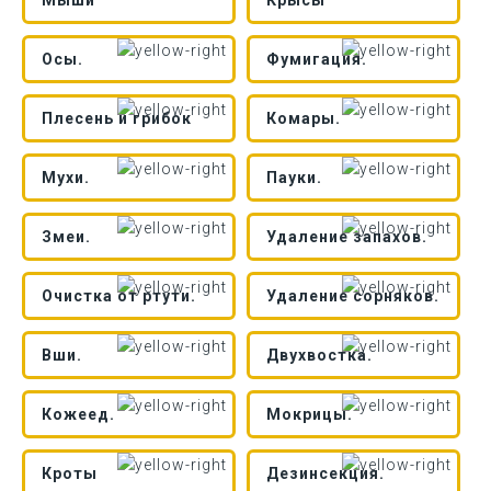
Мыши
Крысы
Осы.
Фумигация.
Плесень и грибок
Комары.
Мухи.
Пауки.
Змеи.
Удаление запахов.
Очистка от ртути.
Удаление сорняков.
Вши.
Двухвостка.
Кожеед.
Мокрицы.
Кроты
Дезинсекция.