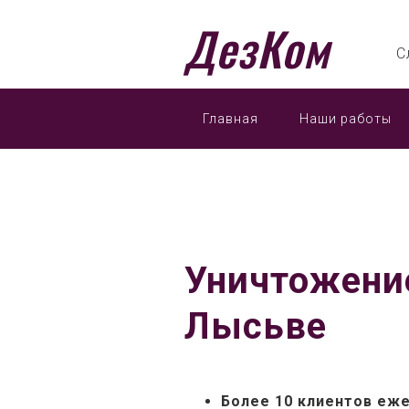
ДезКом
С
Главная
Наши работы
Уничтожени
Лысьве
Более 10 клиентов еж