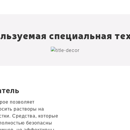
льзуемая специальная те
й
атель
орое позволяет
осить растворы на
тки. Средства, которые
 полностью безопасны
омцев, но эффективны