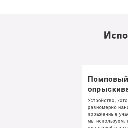
Испо
Помповы
опрыскив
Устройство, кот
равномерно нан
пораженные учас
мы используем,
для людей и пит