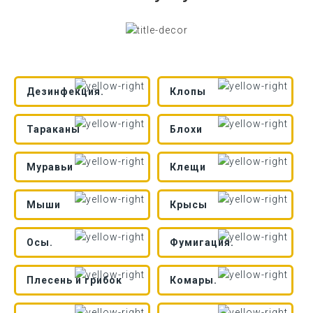
Дезинфекция.
Клопы
Тараканы
Блохи
Муравьи
Клещи
Мыши
Крысы
Осы.
Фумигация.
Плесень и грибок
Комары.