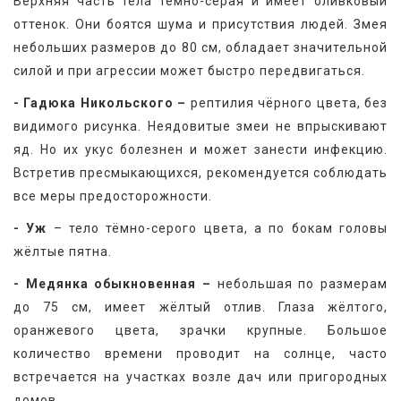
Верхняя часть тела тёмно-серая и имеет оливковый 
оттенок. Они боятся шума и присутствия людей. Змея 
небольших размеров до 80 см, обладает значительной 
силой и при агрессии может быстро передвигаться.
- Гадюка Никольского –
 рептилия чёрного цвета, без 
видимого рисунка. Неядовитые змеи не впрыскивают 
яд. Но их укус болезнен и может занести инфекцию. 
Встретив пресмыкающихся, рекомендуется соблюдать 
все меры предосторожности.
- Уж
 – тело тёмно-серого цвета, а по бокам головы 
жёлтые пятна.
- Медянка обыкновенная –
 небольшая по размерам 
до 75 см, имеет жёлтый отлив. Глаза жёлтого, 
оранжевого цвета, зрачки крупные. Большое 
количество времени проводит на солнце, часто 
встречается на участках возле дач или пригородных 
домов.