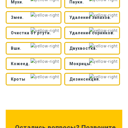
Мухи.
Пауки.
Змеи.
Удаление запахов.
Очистка от ртути.
Удаление сорняков.
Вши.
Двухвостка.
Кожеед.
Мокрицы.
Кроты
Дезинсекция.
Остались вопросы? Позвоните