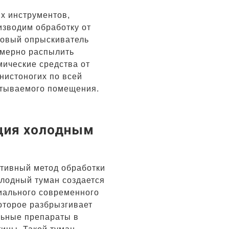
х инструментов,
зводим обработку от
повый опрыскиватель
омерно распылить
ические средства от
нистоногих по всей
тываемого помещения.
ция холодным
тивный метод обработки
олодный туман создается
иального современного
оторое разбрызгивает
льные препараты в