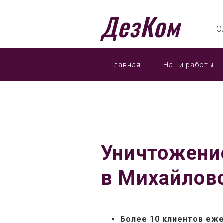
ДезКом
С
Главная
Наши работы
Уничтожени
в Михайлов
Более 10 клиентов еж