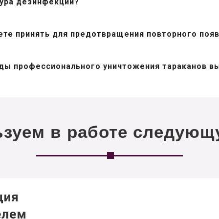
дура дезинфекции?
ете принять для предотвращения повторного появ
ды профессионального уничтожения тараканов в
зуем в работе следующ
ция
елем