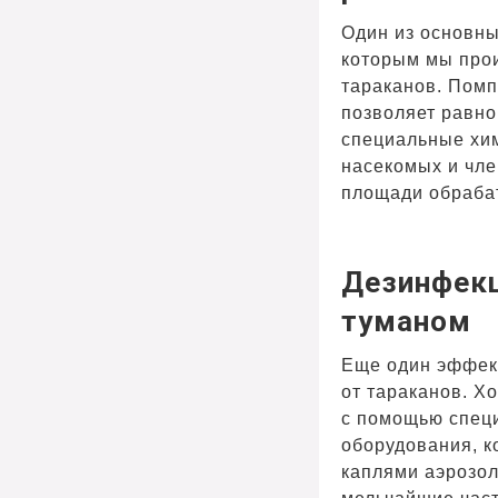
Один из основны
которым мы прои
тараканов. Пом
позволяет равн
специальные хим
насекомых и чле
площади обраба
Дезинфек
туманом
Еще один эффек
от тараканов. Х
с помощью спец
оборудования, к
каплями аэрозо