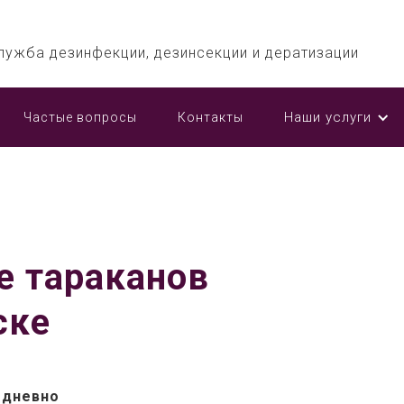
лужба дезинфекции, дезинсекции и дератизации
Наши услуги
Частые вопросы
Контакты
е тараканов
ске
едневно