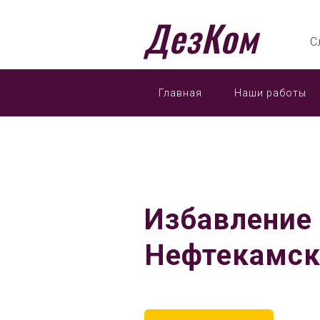
ДезКом
С
Главная
Наши работы
Избавление 
Нефтекамск