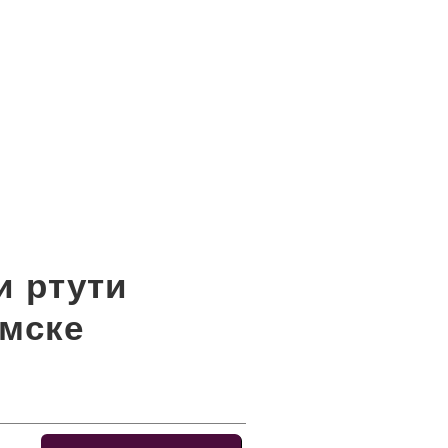
и ртути
амске