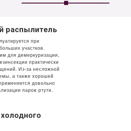
й распылитель
луатируется при
больших участков.
им для демеркуризации,
езинсекции практически
щений. Из-за несложной
емы, а также хорошей
применяется довольно
ализации паров ртути.
 холодного