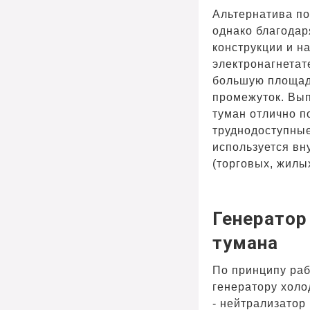
Альтернатива п
однако благодар
конструкции и н
электронагнетат
большую площад
промежуток. Вы
туман отлично п
труднодоступные
используется в
(торговых, жилых
Генератор
тумана
По принципу ра
генератору холо
- нейтрализатор