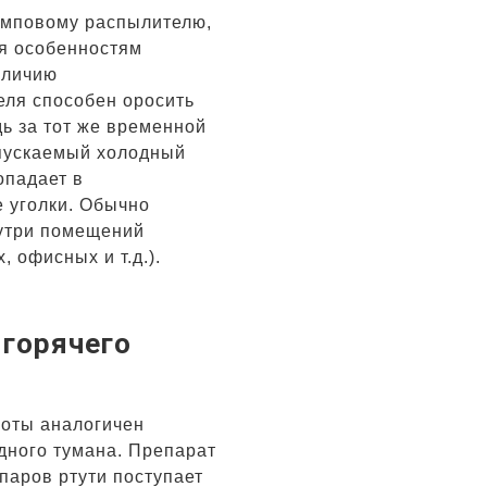
омповому распылителю,
я особенностям
аличию
еля способен оросить
ь за тот же временной
пускаемый холодный
опадает в
 уголки. Обычно
нутри помещений
, офисных и т.д.).
 горячего
боты аналогичен
дного тумана. Препарат
 паров ртути поступает