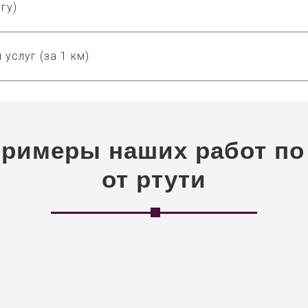
гу)
 услуг (за 1 км)
примеры наших работ по
от ртути