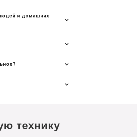
 людей и домашних
льное?
ую технику