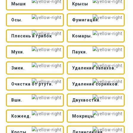
Мыши
Крысы
Осы.
Фумигация.
Плесень и грибок
Комары.
Мухи.
Пауки.
Змеи.
Удаление запахов.
Очистка от ртути.
Удаление сорняков.
Вши.
Двухвостка.
Кожеед.
Мокрицы.
Кроты
Дезинсекция.