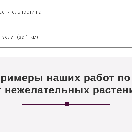
астительности на
 услуг (за 1 км)
примеры наших работ по
т нежелательных растен