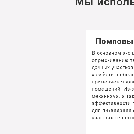
Мы исполь
Помповы
В основном эксп
опрыскиванию т
дачных участков
хозяйств, небол
применяется для
помещений. Из-з
механизма, а та
эффективности п
для ликвидации 
участках террит