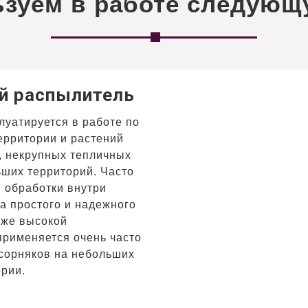
зуем в работе следующ
й распылитель
луатируется в работе по
ерритории и растений
, некрупных тепличных
ьших территорий. Часто
 обработки внутри
а простого и надежного
кже высокой
рименяется очень часто
сорняков на небольших
ории.