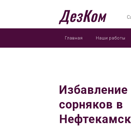
ДезКом
С
Главная
Наши работы
Избавление 
сорняков в
Нефтекамск