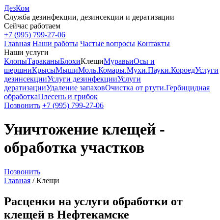
ДезКом
Служба дезинфекции, дезинсекции и дератизации
Сейчас работаем
+7 (995) 799-27-06
Главная
Наши работы
Частые вопросы
Контакты
Наши услуги
Клопы
Тараканы
Блохи
Клещи
Муравьи
Осы и
шершни
Крысы
Мыши
Моль.
Комары.
Мухи.
Пауки.
Короед
Услуги
дезинсекции
Услуги дезинфекции
Услуги
дератизации
Удаление запахов
Очистка от ртути.
Гербицидная
обработка
Плесень и грибок
Позвонить
+7 (995) 799-27-06
Уничтожение клещей -
обработка участков
Позвонить
Главная
/
Клещи
Расценки на услуги обработки от
клещей в Нефтекамске