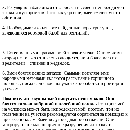
3. Регулярно избавляться от зарослей высокой непроходимой
травы и кустарников. Потеряв укрытие, змеи сменят место
обитания.
4. Необходимо закопать все найденные норы грызунов,
являющихся кормовой базой для рептилий.
5. Естественными врагами змей являются ежи. Они очистят
огород не только от пресмыкающихся, но и более мелких
вредителей – слизней и медведок.
6. Змеи боятся резких запахов. Самыми популярными
народными методами являются рассыпание горчичного
порошка, посадка чеснока на участке, обработка территории
уксусом.
Помните, что звуком змей напугать невозможно. Они
боятся только вибраций и колебаний почвы.
Реакция змей
на человека может быть непредсказуемой, поэтому при их
появлении на участке рекомендуется обратиться за помощью к
профессионалам. Змеи ведут оседлый образ жизни. Они
мигрируют только по причине разрушения или захвата
другими животными-конкурентами их змеиного логова.