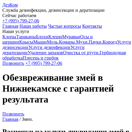
ДезКом
Служба дезинфекции, дезинсекции и дератизации
Сейчас работаем
+7 (995) 799-27-06
Главная
Наши работы
Частые вопросы
Контакты
Наши услуги
Клопы
Тараканы
Блохи
Клещи
Муравьи
Осы и
шершни
Крысы
Мыши
Моль.
Комары.
Мухи.
Пауки.
Короед
Услуги
дезинсекции
Услуги дезинфекции
Услуги
дератизации
Удаление запахов
Очистка от ртути.
Гербицидная
обработка
Плесень и грибок
Позвонить
+7 (995) 799-27-06
Обезвреживание змей в
Нижнекамске с гарантией
результата
Позвонить
Главная
/
Змеи.
Расценки на услуги ликвидации змей в