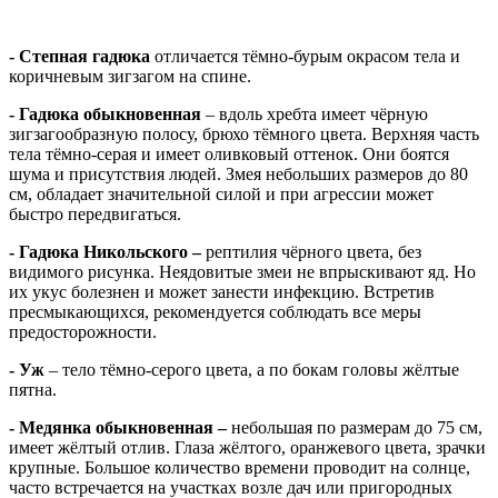
- Степная гадюка
отличается тёмно-бурым окрасом тела и
коричневым зигзагом на спине.
- Гадюка обыкновенная
– вдоль хребта имеет чёрную
зигзагообразную полосу, брюхо тёмного цвета. Верхняя часть
тела тёмно-серая и имеет оливковый оттенок. Они боятся
шума и присутствия людей. Змея небольших размеров до 80
см, обладает значительной силой и при агрессии может
быстро передвигаться.
- Гадюка Никольского –
рептилия чёрного цвета, без
видимого рисунка. Неядовитые змеи не впрыскивают яд. Но
их укус болезнен и может занести инфекцию. Встретив
пресмыкающихся, рекомендуется соблюдать все меры
предосторожности.
- Уж
– тело тёмно-серого цвета, а по бокам головы жёлтые
пятна.
- Медянка обыкновенная –
небольшая по размерам до 75 см,
имеет жёлтый отлив. Глаза жёлтого, оранжевого цвета, зрачки
крупные. Большое количество времени проводит на солнце,
часто встречается на участках возле дач или пригородных