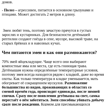
домов.
- Полоз –
агрессивен, питается в основном грызунами и
птицами. Может достигать 2 метров в длину.
Змеи любят тень, поэтому зачастую прячутся в густых
зарослях и кустарниках. Для безопасности детёнышей
рептилии создают гнёзда в сене, мусоре, высокой траве, на
старых брёвнах и в навозных кучах.
Чем питаются змеи и как они размножаются?
70% змей яйцекладущие. Чаще всего они выбирают
компостные ямы или места, где есть гниющая трава.
Детёнышам нужны определённые температурные условия,
поэтому змея всегда находится рядом с кладкой, даже во время
охоты. Как только температура в кладке уменьшается, мать
обогревает её сокращением мускулов.
Размножение
большинства из видов, проживающих в областях со
сменой времён года, происходит единожды, после зимней
спячки. Сразу после появления детёныша на свет, самка
перестаёт о нём заботиться. Змеи способны убивать добычу
сразу после рождения.
Кормом для пресмыкающихся