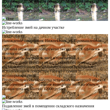
Достижение задач: полное обезвреживание змей на указанной
территории.
Полная стоимость работ: 10000 рублей.
Истребление змей на дачном участке
ПОДРОБНЕЕ
Нахождение помещения: Нижнекамск, ул. Промышленная.
Причина обращения: обнаружено гнездо змей в одном из
помещений.
Потребность: вытравить змей в помещении.
Что проведено: зачистка от змей указанного помещения
двухкомпонентным специализированным препаратом с
использованием генератора горячего тумана и
мотоопрыскивателя.
Профилактическая обработка остальных помещений объекта.
Выполнение задач: тотальное выведение змей на объекте.
Полная цена обработки: 12000 рублей.
Подавление змей в помещении складского назначения