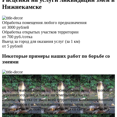
Нижнекамске
Обработка помещения любого предназначения
от 3000 рублей
Обработка открытых участков территории
от 700 руб./сотка
Выезд за город для оказания услуг (за 1 км)
от 5 рублей
Некоторые примеры наших работ по борьбе со
змеями
ПОДРОБНЕЕ
Расположение участка: Нижнекамск, СНТ Чайка
Причина вызова специалиста: обнаружены змеи под полом
деревянного дома, а также на земельном участке.
Работы: зачистка от змей всей территории комбинированным
дез раствором с использованием генераторов холодного и
горячего тумана, повторная обработка со сменой препарата
через 21 день.