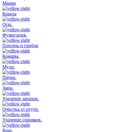
Мыши
Крысы
Осы.
Фумигация.
Плесень и грибок
Комары.
Мухи.
Пауки.
Змеи.
Удаление запахов.
Очистка от ртути.
Удаление сорняков.
Вши.