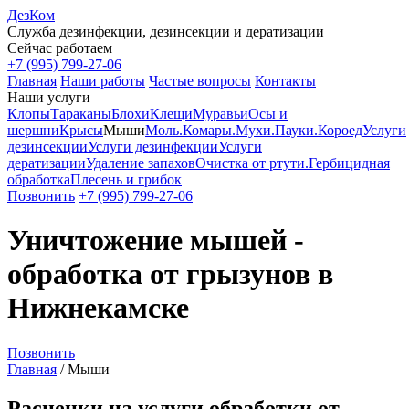
ДезКом
Служба дезинфекции, дезинсекции и дератизации
Сейчас работаем
+7 (995) 799-27-06
Главная
Наши работы
Частые вопросы
Контакты
Наши услуги
Клопы
Тараканы
Блохи
Клещи
Муравьи
Осы и
шершни
Крысы
Мыши
Моль.
Комары.
Мухи.
Пауки.
Короед
Услуги
дезинсекции
Услуги дезинфекции
Услуги
дератизации
Удаление запахов
Очистка от ртути.
Гербицидная
обработка
Плесень и грибок
Позвонить
+7 (995) 799-27-06
Уничтожение мышей -
обработка от грызунов в
Нижнекамске
Позвонить
Главная
/
Мыши
Расценки на услуги обработки от