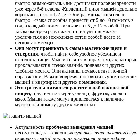
быстро размножаться. Они достигают половой зрелости
уже через 6-8 недель. Жизненный цикл мышей довольно
короткий – около 1-2 лет. Они размножаются очень
быстро - самка способна привести от 5 до 10 пометов в
год, а каждый помет включает от 5 до 12 особей. При
таком быстром размножении популяция может
увеличиться до нескольких сотен особей всего за
несколько месяцев.
Они могут проникать в самые маленькие щели и
отверстия
, чтобы найти себе удобное убежище и
источник пищи. Мыши селятся в норах и ходах, которые
прокладывают в стенах зданий, подвалах и других
удобных местах. Они активны ночью, ведут ночной
образ жизни. Важно вовремя производить уничтожение
мышей в квартирах и других помещениях.
Эти грызуны питаются растительной и животной
пищей
, предпочитая зерно, овощи, фрукты, сыры и
мясо. Мыши также могут привлекаться к наличию
мусора или помету других животных.
Актуальность
проблемы выведения мышей
несомненна, так как они
могут вызывать аллергическую
реакцию у людей, портить продукты, повреждать