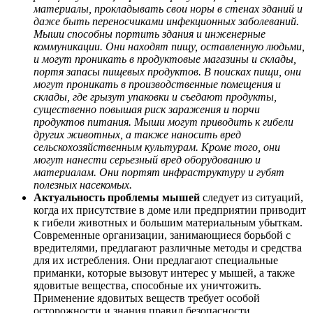
материалы, прокладывать свои норы в стенах зданий и
даже быть переносчиками инфекционных заболеваний.
Мыши способны портить здания и инженерные
коммуникации. Они находят пищу, оставленную людьми,
и могут проникать в продуктовые магазины и склады,
портя запасы пищевых продуктов. В поисках пищи, они
могут проникать в производственные помещения и
склады, где грызут упаковки и съедают продукты,
существенно повышая риск заражения и порчи
продуктов питания. Мыши могут приводить к гибели
других животных, а также наносить вред
сельскохозяйственным культурам. Кроме того, они
могут нанести серьезный вред оборудованию и
материалам. Они портят инфраструктуру и губят
полезных насекомых.
Актуальность проблемы мышей
следует из ситуаций,
когда их присутствие в доме или предприятии приводит
к гибели животных и большим материальным убыткам.
Современные организации, занимающиеся борьбой с
вредителями, предлагают различные методы и средства
для их истребления. Они предлагают специальные
приманки, которые вызовут интерес у мышей, а также
ядовитые вещества, способные их уничтожить.
Применение ядовитых веществ требует особой
осторожности и знания правил безопасности.