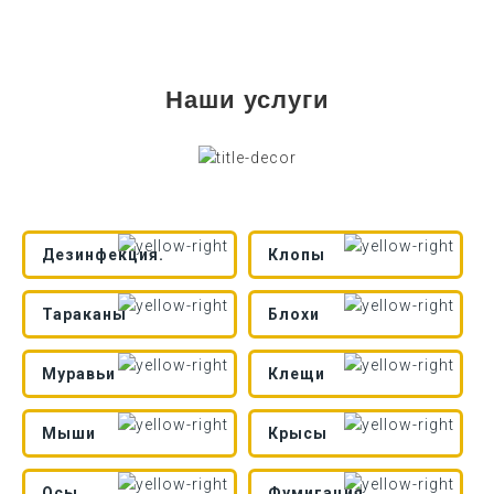
Наши услуги
Дезинфекция.
Клопы
Тараканы
Блохи
Муравьи
Клещи
Мыши
Крысы
Осы.
Фумигация.