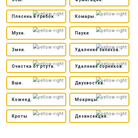
Плесень и грибок
Комары.
Мухи.
Пауки.
Змеи.
Удаление запахов.
Очистка от ртути.
Удаление сорняков.
Вши.
Двухвостка.
Кожеед.
Мокрицы.
Кроты
Дезинсекция.