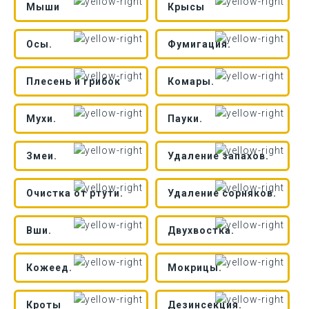
Мыши
Крысы
Осы.
Фумигация.
Плесень и грибок
Комары.
Мухи.
Пауки.
Змеи.
Удаление запахов.
Очистка от ртути.
Удаление сорняков.
Вши.
Двухвостка.
Кожеед.
Мокрицы.
Кроты
Дезинсекция.