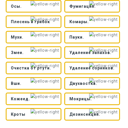
Осы.
Фумигация.
Плесень и грибок
Комары.
Мухи.
Пауки.
Змеи.
Удаление запахов.
Очистка от ртути.
Удаление сорняков.
Вши.
Двухвостка.
Кожеед.
Мокрицы.
Кроты
Дезинсекция.