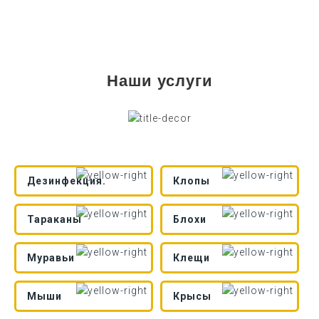
Наши услуги
Дезинфекция.
Клопы
Тараканы
Блохи
Муравьи
Клещи
Мыши
Крысы