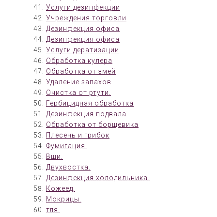
Услуги дезинфекции
Учреждения торговли
Дезинфекция офиса
Дезинфекция офиса
Услуги дератизации
Обработка кулера
Обработка от змей
Удаление запахов
Очистка от ртути.
Гербицидная обработка
Дезинфекция подвала
Обработка от борщевика
Плесень и грибок
Фумигация.
Вши.
Двухвостка.
Дезинфекция холодильника.
Кожеед.
Мокрицы.
тля.