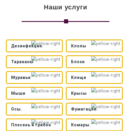
Наши услуги
Дезинфекция.
Клопы
Тараканы
Блохи
Муравьи
Клещи
Мыши
Крысы
Осы.
Фумигация.
Плесень и грибок
Комары.