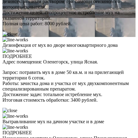
дезинсекционным раствором при помощи бензинового
мотоопрыскивателя.
Достижение целей: стопроцентное истребление мух на
указанной территории.
Полная цена работ: 8000 рублей.
Дезинфекция от мух во дворе многоквартирного дома
ПОДРОБНЕЕ
Адрес помещения: Оленегорск, улица Ясная.
Запрос: потравить мух в доме 50 кв.м. и на прилегающей
территории 6 соток.
Работы: зачистка дома и участка от мух двухкомпонентным
специализированным препаратом.
Достижение задач: тотальное истребление мух.
Итоговая стоимость обработки: 3400 рублей.
Вытравливание мух на дачном участке и в доме
ПОДРОБНЕЕ