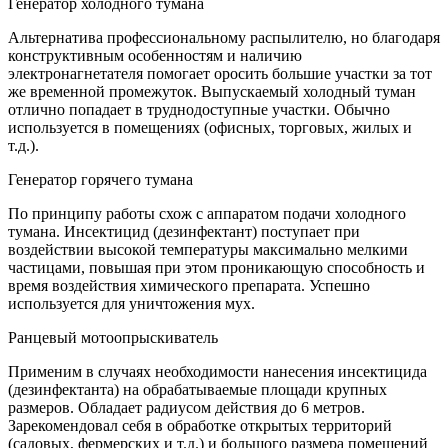
Генератор холодного тумана
Альтернатива профессиональному распылителю, но благодаря
конструктивным особенностям и наличию
электронагнетателя помогает оросить большие участки за тот
же временной промежуток. Выпускаемый холодный туман
отлично попадает в труднодоступные участки. Обычно
используется в помещениях (офисных, торговых, жилых и
т.д.).
Генератор горячего тумана
По принципу работы схож с аппаратом подачи холодного
тумана. Инсектицид (дезинфектант) поступает при
воздействии высокой температуры максимально мелкими
частицами, повышая при этом проникающую способность и
время воздействия химического препарата. Успешно
используется для уничтожения мух.
Ранцевый мотоопрыскиватель
Применим в случаях необходимости нанесения инсектицида
(дезинфектанта) на обрабатываемые площади крупных
размеров. Обладает радиусом действия до 6 метров.
Зарекомендовал себя в обработке открытых территорий
(садовых, фермерских и т.д.) и большого размера помещений