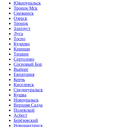
Южноуральск
Троицк Мск
Снежинск
Озерск
Троицк
Златоуст
Луга
Тосно
Кудрово
Кириши
Тихвин
Сертолово
Сосновый Бор
Выборг
Евпатория
Керчь
Киселевск
Среднеуральск
Кушва
Новоуральск
Верхняя Салда
Полевской
Асбест
Берёзовский
Новошахтинск