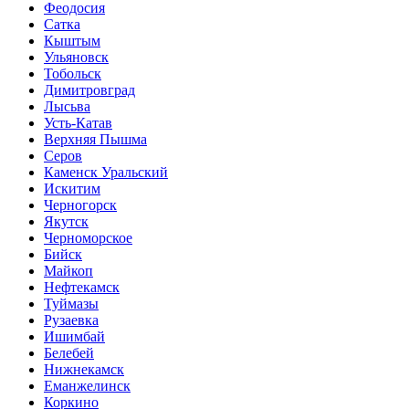
Феодосия
Сатка
Кыштым
Ульяновск
Тобольск
Димитровград
Лысьва
Усть-Катав
Верхняя Пышма
Серов
Каменск Уральский
Искитим
Черногорск
Якутск
Черноморское
Бийск
Майкоп
Нефтекамск
Туймазы
Рузаевка
Ишимбай
Белебей
Нижнекамск
Еманжелинск
Коркино