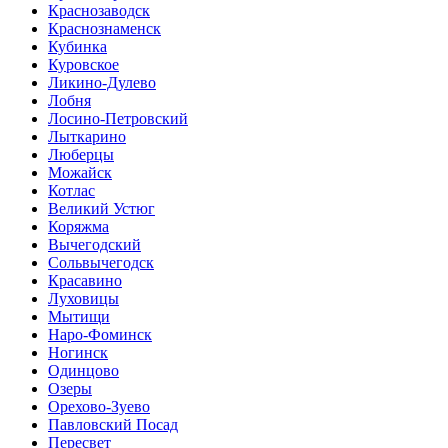
Краснозаводск
Краснознаменск
Кубинка
Куровское
Ликино-Дулево
Лобня
Лосино-Петровский
Лыткарино
Люберцы
Можайск
Котлас
Великий Устюг
Коряжма
Вычегодский
Сольвычегодск
Красавино
Луховицы
Мытищи
Наро-Фоминск
Ногинск
Одинцово
Озеры
Орехово-Зуево
Павловский Посад
Пересвет