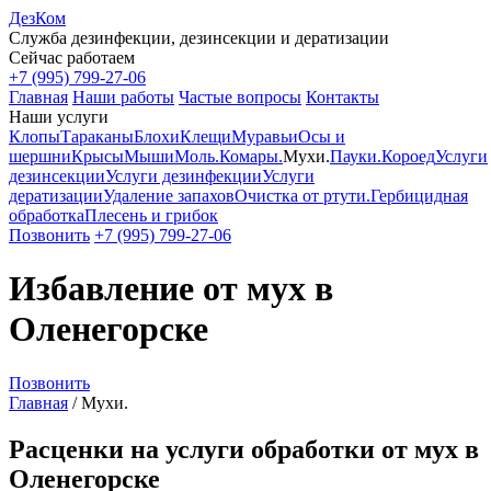
ДезКом
Служба дезинфекции, дезинсекции и дератизации
Сейчас работаем
+7 (995) 799-27-06
Главная
Наши работы
Частые вопросы
Контакты
Наши услуги
Клопы
Тараканы
Блохи
Клещи
Муравьи
Осы и
шершни
Крысы
Мыши
Моль.
Комары.
Мухи.
Пауки.
Короед
Услуги
дезинсекции
Услуги дезинфекции
Услуги
дератизации
Удаление запахов
Очистка от ртути.
Гербицидная
обработка
Плесень и грибок
Позвонить
+7 (995) 799-27-06
Избавление от мух в
Оленегорске
Позвонить
Главная
/
Мухи.
Расценки на услуги обработки от мух в
Оленегорске