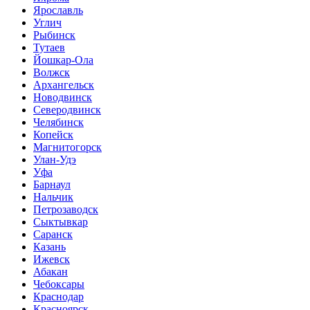
Ярославль
Углич
Рыбинск
Тутаев
Йошкар-Ола
Волжск
Архангельск
Новодвинск
Северодвинск
Челябинск
Копейск
Магнитогорск
Улан-Удэ
Уфа
Барнаул
Нальчик
Петрозаводск
Сыктывкар
Саранск
Казань
Ижевск
Абакан
Чебоксары
Краснодар
Красноярск