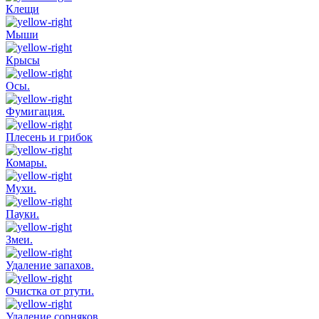
Клещи
Мыши
Крысы
Осы.
Фумигация.
Плесень и грибок
Комары.
Мухи.
Пауки.
Змеи.
Удаление запахов.
Очистка от ртути.
Удаление сорняков.