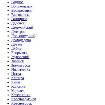
Видное
Волоколамск
Воскресенск
Высоковск
Голицино
Дедовск
Дзержинский
Дмитров
Долгопрудный
Домодедово
Дрезна
Дубна
Егорьевск
Жуковский
Зарайск
Звенигород
Ивантеевка
Истра
Кашира
Клин
Коломна
Королев
Котельники
Красноармейск
Красногорск