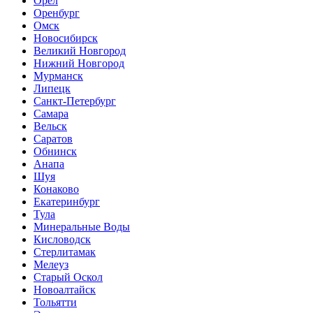
Орел
Оренбург
Омск
Новосибирск
Великий Новгород
Нижний Новгород
Мурманск
Липецк
Санкт-Петербург
Самара
Вельск
Саратов
Обнинск
Анапа
Шуя
Конаково
Екатеринбург
Тула
Минеральные Воды
Кисловодск
Стерлитамак
Мелеуз
Старый Оскол
Новоалтайск
Тольятти