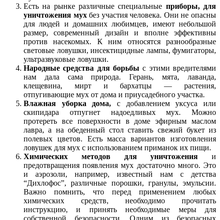
Есть на рынке различные специальные
приборы, для
уничтожения мух
без участия человека. Они не опасны
для людей и домашних любимцев, имеют небольшой
размер, современный дизайн и вполне эффективны
против насекомых. К ним относятся разнообразные
световые ловушки, инсектицидные лампы, фумигаторы,
ультразвуковые ловушки.
Народные средства для борьбы
с этими вредителями
нам дала сама природа. Герань, мята, лаванда,
клещевина, мирт и бархатцы — растения,
отпугивающие мух от дома и приусадебного участка.
Влажная уборка дома,
с добавлением уксуса или
скипидара отпугнет надоедливых мух. Можно
протереть все поверхности в доме эфирным маслом
лавра, а на обеденный стол ставить свежий букет из
полевых цветов. Есть масса вариантов изготовления
ловушек для мух с использованием приманок их пищи.
Химических методов для уничтожения
и
предотвращения появления мух достаточно много. Это
и аэрозоли, например, известный нам с детства
“Дихлофос”, различные порошки, гранулы, эмульсии.
Важно помнить, что перед применением любых
химических средств, необходимо прочитать
инструкцию, и принять необходимые меры для
собственной безопасности. Одним из безопасных