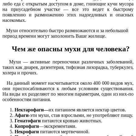
либо еда с открытым доступом в доме, гниющие кучи мусора
на приусадебном участке — все это ведет к быстрому
появлению и размножению этих надоедливых и опасных
насекомых.
Мухи относительно быстро размножаются и за небольшой
период времени могут заполонить Ваше жилище.
Чем же опасны мухи для человека?
Мухи — активные переносчики различных заболеваний,
таких как диарея, дизентерия, тифозная лихорадка, туберкулез,
холера и прочих.
На данный момент насчитывается около 400 000 видов мух,
они приспосабливаются к любым условиям существования.
На виды их разделяют по многим параметрам, один из них-по
особенностям питания.
Нектарофаги—
их питанием является нектар цветов.
Афаги
-эти мухи, став взрослыми, не употребляют пищу.
Гематофаги
питаются кровью животных.
Копрофаги
—экскрементами.
Некрофаги
питаются мертвечиной.