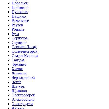
Подольск
Протвино
Пушкино
Пущино
Раменское
Реутов
Рошаль
Руза
Серпухов
Ступино
Сергиев Посад
Солнечногорск
Старая Купавна
Талдом
Фрязино
Химки
Хотьково
Черноголовка
Чехов
Шатура
Щелково
Электрогорск
Электросталь
Электроугли
Яхрома