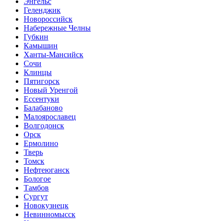
Энгельс
Геленджик
Новороссийск
Набережные Челны
Губкин
Камышин
Ханты-Мансийск
Сочи
Клинцы
Пятигорск
Новый Уренгой
Ессентуки
Балабаново
Малоярославец
Волгодонск
Орск
Ермолино
Тверь
Томск
Нефтеюганск
Бологое
Тамбов
Сургут
Новокузнецк
Невинномысск