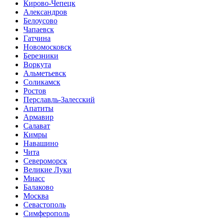
Кирово-Чепецк
Александров
Белоусово
Чапаевск
Гатчина
Новомосковск
Березники
Воркута
Альметьевск
Соликамск
Ростов
Перславль-Залесский
Апатиты
Армавир
Салават
Кимры
Навашино
Чита
Североморск
Великие Луки
Миасс
Балаково
Москва
Севастополь
Симферополь