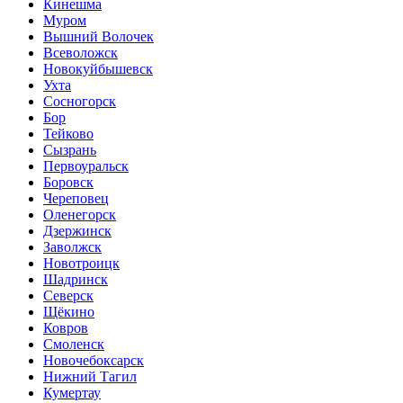
Кинешма
Муром
Вышний Волочек
Всеволожск
Новокуйбышевск
Ухта
Сосногорск
Бор
Тейково
Сызрань
Первоуральск
Боровск
Череповец
Оленегорск
Дзержинск
Заволжск
Новотроицк
Шадринск
Северск
Щёкино
Ковров
Смоленск
Новочебоксарск
Нижний Тагил
Кумертау