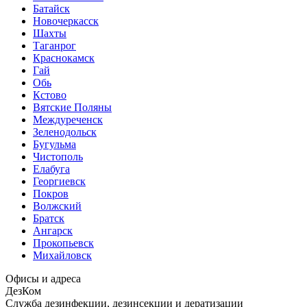
Батайск
Новочеркасск
Шахты
Таганрог
Краснокамск
Гай
Обь
Кстово
Вятские Поляны
Междуреченск
Зеленодольск
Бугульма
Чистополь
Елабуга
Георгиевск
Покров
Волжский
Братск
Ангарск
Прокопьевск
Михайловск
Офисы и адреса
ДезКом
Служба дезинфекции, дезинсекции и дератизации