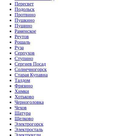
Пересвет
Подольск
Протвино
Пушкино
Пущино
Раменское
Реутов
Рошаль
Руза
Серпухов
Ступино
Сергиев Посад
Солнечногорск
Старая Купавна
Талдом
Фрязино
Химки
Хотьково
Черноголовка
Чехов
Шатура
Щелково
Электрогорск
Электросталь
Электроугли