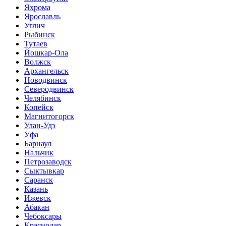
Яхрома
Ярославль
Углич
Рыбинск
Тутаев
Йошкар-Ола
Волжск
Архангельск
Новодвинск
Северодвинск
Челябинск
Копейск
Магнитогорск
Улан-Удэ
Уфа
Барнаул
Нальчик
Петрозаводск
Сыктывкар
Саранск
Казань
Ижевск
Абакан
Чебоксары
Краснодар