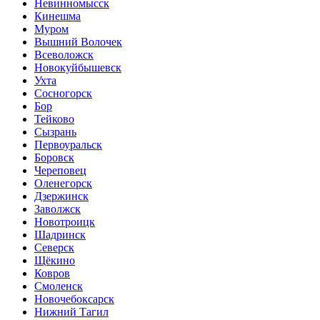
Невинномысск
Кинешма
Муром
Вышний Волочек
Всеволожск
Новокуйбышевск
Ухта
Сосногорск
Бор
Тейково
Сызрань
Первоуральск
Боровск
Череповец
Оленегорск
Дзержинск
Заволжск
Новотроицк
Шадринск
Северск
Щёкино
Ковров
Смоленск
Новочебоксарск
Нижний Тагил