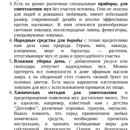
Есть на рынке различные специальные
приборы, для
уничтожения мух
без участия человека. Они не опасны
для людей и домашних любимцев, имеют небольшой
размер, современный дизайн и вполне эффективны
против насекомых. К ним относятся разнообразные
световые ловушки, инсектицидные лампы, фумигаторы,
ультразвуковые ловушки.
Народные средства для борьбы
с этими вредителями
нам дала сама природа. Герань, мята, лаванда,
клещевина, мирт и бархатцы — растения,
отпугивающие мух от дома и приусадебного участка.
Влажная уборка дома,
с добавлением уксуса или
скипидара отпугнет надоедливых мух. Можно
протереть все поверхности в доме эфирным маслом
лавра, а на обеденный стол ставить свежий букет из
полевых цветов. Есть масса вариантов изготовления
ловушек для мух с использованием приманок их пищи.
Химических методов для уничтожения
и
предотвращения появления мух достаточно много. Это
и аэрозоли, например, известный нам с детства
“Дихлофос”, различные порошки, гранулы, эмульсии.
Важно помнить, что перед применением любых
химических средств, необходимо прочитать
инструкцию, и принять необходимые меры для
собственной безопасности. Одним из безопасных