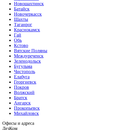
Новошахтинск
Батайск
Новочеркасск
Шахты
Таганрог
Краснокамск
Гай
Обь
Кстово
Вятские Поляны
Междуреченск
Зеленодольск
Бугульма
Чистополь
Елабуга
Георгиевск
Покров
Волжский
Братск
Ангарск
Прокопьевск
Михайловск
Офисы и адреса
ДезКом