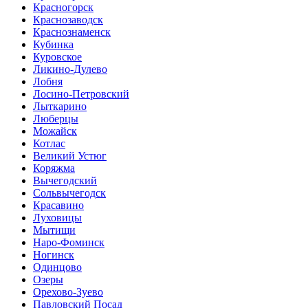
Красногорск
Краснозаводск
Краснознаменск
Кубинка
Куровское
Ликино-Дулево
Лобня
Лосино-Петровский
Лыткарино
Люберцы
Можайск
Котлас
Великий Устюг
Коряжма
Вычегодский
Сольвычегодск
Красавино
Луховицы
Мытищи
Наро-Фоминск
Ногинск
Одинцово
Озеры
Орехово-Зуево
Павловский Посад