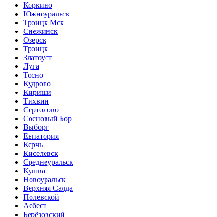
Коркино
Южноуральск
Троицк Мск
Снежинск
Озерск
Троицк
Златоуст
Луга
Тосно
Кудрово
Кириши
Тихвин
Сертолово
Сосновый Бор
Выборг
Евпатория
Керчь
Киселевск
Среднеуральск
Кушва
Новоуральск
Верхняя Салда
Полевской
Асбест
Берёзовский