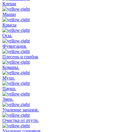
Клещи
Мыши
Крысы
Осы.
Фумигация.
Плесень и грибок
Комары.
Мухи.
Пауки.
Змеи.
Удаление запахов.
Очистка от ртути.
Удаление сорняков.