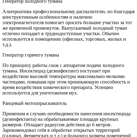
Генератор холодного тумана
Альтернатива профессиональному распылителю, но благодаря
конструктивным особенностям и наличию
электронагнетателя помогает оросить большие участки за тот
же временной промежуток. Выпускаемый холодный туман
отлично попадает в труднодоступные участки. Обычно
используется в помещениях (офисных, торговых, жилых и
т.д.).
Генератор горячего тумана
По принципу работы схож с аппаратом подачи холодного
тумана. Инсектицид (дезинфектант) поступает при
воздействии высокой температуры максимально мелкими
частицами, повышая при этом проникающую способность и
время воздействия химического препарата. Успешно
используется для уничтожения мух.
Ранцевый мотоопрыскиватель
Применим в случаях необходимости нанесения инсектицида
(дезинфектанта) на обрабатываемые площади крупных
размеров. Обладает радиусом действия до 6 метров.
Зарекомендовал себя в обработке открытых территорий
(садовых, фермерских и т.д.) и большого размера помещений