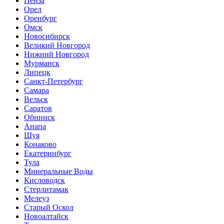
Пенза
Орел
Оренбург
Омск
Новосибирск
Великий Новгород
Нижний Новгород
Мурманск
Липецк
Санкт-Петербург
Самара
Вельск
Саратов
Обнинск
Анапа
Шуя
Конаково
Екатеринбург
Тула
Минеральные Воды
Кисловодск
Стерлитамак
Мелеуз
Старый Оскол
Новоалтайск