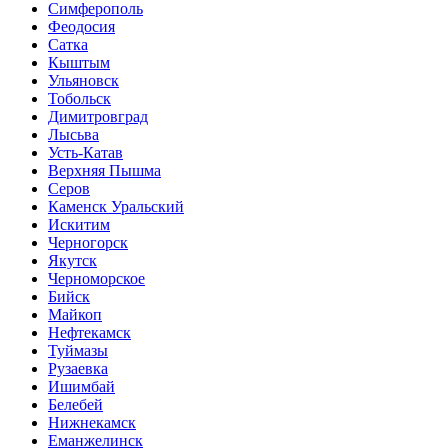
Симферополь
Феодосия
Сатка
Кыштым
Ульяновск
Тобольск
Димитровград
Лысьва
Усть-Катав
Верхняя Пышма
Серов
Каменск Уральский
Искитим
Черногорск
Якутск
Черноморское
Бийск
Майкоп
Нефтекамск
Туймазы
Рузаевка
Ишимбай
Белебей
Нижнекамск
Еманжелинск