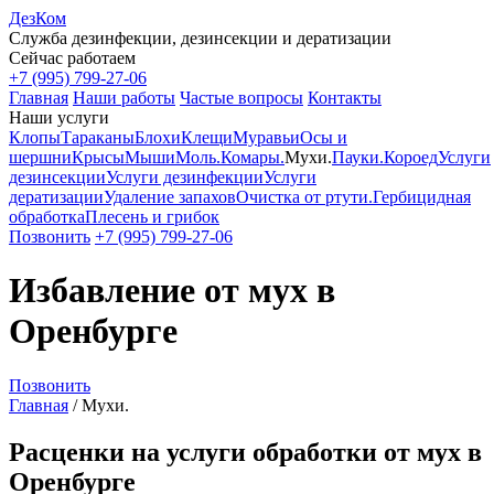
ДезКом
Служба дезинфекции, дезинсекции и дератизации
Сейчас работаем
+7 (995) 799-27-06
Главная
Наши работы
Частые вопросы
Контакты
Наши услуги
Клопы
Тараканы
Блохи
Клещи
Муравьи
Осы и
шершни
Крысы
Мыши
Моль.
Комары.
Мухи.
Пауки.
Короед
Услуги
дезинсекции
Услуги дезинфекции
Услуги
дератизации
Удаление запахов
Очистка от ртути.
Гербицидная
обработка
Плесень и грибок
Позвонить
+7 (995) 799-27-06
Избавление от мух в
Оренбурге
Позвонить
Главная
/
Мухи.
Расценки на услуги обработки от мух в
Оренбурге