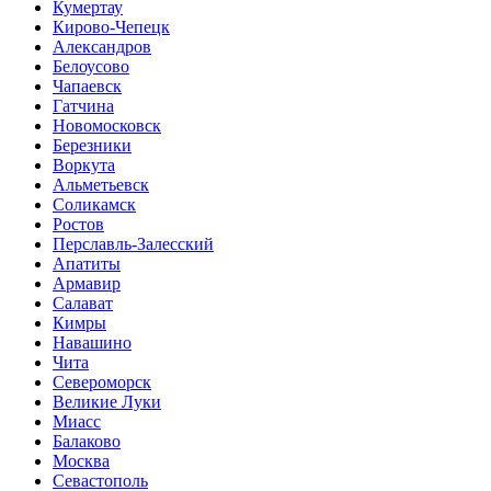
Кумертау
Кирово-Чепецк
Александров
Белоусово
Чапаевск
Гатчина
Новомосковск
Березники
Воркута
Альметьевск
Соликамск
Ростов
Перславль-Залесский
Апатиты
Армавир
Салават
Кимры
Навашино
Чита
Североморск
Великие Луки
Миасс
Балаково
Москва
Севастополь