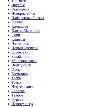
Тольятти
Энгельс
Геленджик
Новороссийск
Набережные Челны
Губкин
Камышин
Ханты-Мансийск
Сочи
Клинцы
Пятигорск
Новый Уренгой
Ессентуки
Балабаново
Малоярославец
Волгодонск
Орск
Ермолино
Тверь
Томск
Нефтеюганск
Бологое
Тамбов
Сургут
Новокузнецк