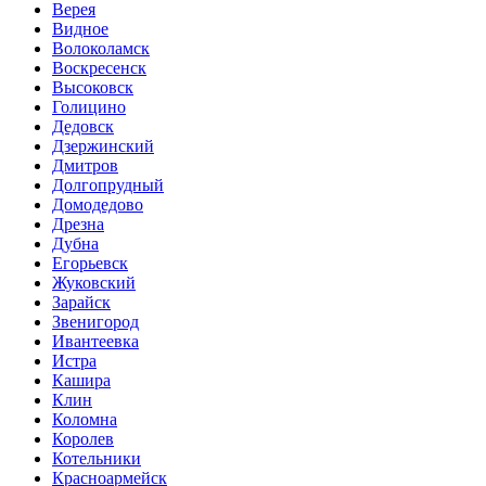
Верея
Видное
Волоколамск
Воскресенск
Высоковск
Голицино
Дедовск
Дзержинский
Дмитров
Долгопрудный
Домодедово
Дрезна
Дубна
Егорьевск
Жуковский
Зарайск
Звенигород
Ивантеевка
Истра
Кашира
Клин
Коломна
Королев
Котельники
Красноармейск