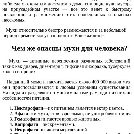
либо еда с открытым доступом в доме, гниющие кучи мусора
на приусадебном участке — все это ведет к быстрому
появлению и размножению этих надоедливых и опасных
насекомых.
Мухи относительно быстро размножаются и за небольшой
период времени могут заполонить Ваше жилище.
Чем же опасны мухи для человека?
Мухи — активные переносчики различных заболеваний,
таких как диарея, дизентерия, тифозная лихорадка, туберкулез,
холера и прочих.
На данный момент насчитывается около 400 000 видов мух,
они приспосабливаются к любым условиям существования.
На виды их разделяют по многим параметрам, один из них-по
особенностям питания.
Нектарофаги—
их питанием является нектар цветов.
Афаги
-эти мухи, став взрослыми, не употребляют пищу.
Гематофаги
питаются кровью животных.
Копрофаги
—экскрементами.
Некрофаги
питаются мертвечиной.