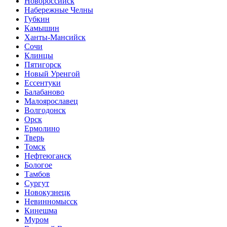
Новороссийск
Набережные Челны
Губкин
Камышин
Ханты-Мансийск
Сочи
Клинцы
Пятигорск
Новый Уренгой
Ессентуки
Балабаново
Малоярославец
Волгодонск
Орск
Ермолино
Тверь
Томск
Нефтеюганск
Бологое
Тамбов
Сургут
Новокузнецк
Невинномысск
Кинешма
Муром