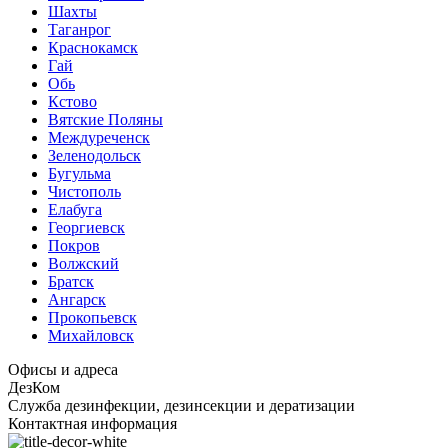
Шахты
Таганрог
Краснокамск
Гай
Обь
Кстово
Вятские Поляны
Междуреченск
Зеленодольск
Бугульма
Чистополь
Елабуга
Георгиевск
Покров
Волжский
Братск
Ангарск
Прокопьевск
Михайловск
Офисы и адреса
ДезКом
Служба дезинфекции, дезинсекции и дератизации
Контактная информация