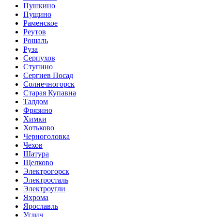
Пушкино
Пущино
Раменское
Реутов
Рошаль
Руза
Серпухов
Ступино
Сергиев Посад
Солнечногорск
Старая Купавна
Талдом
Фрязино
Химки
Хотьково
Черноголовка
Чехов
Шатура
Щелково
Электрогорск
Электросталь
Электроугли
Яхрома
Ярославль
Углич