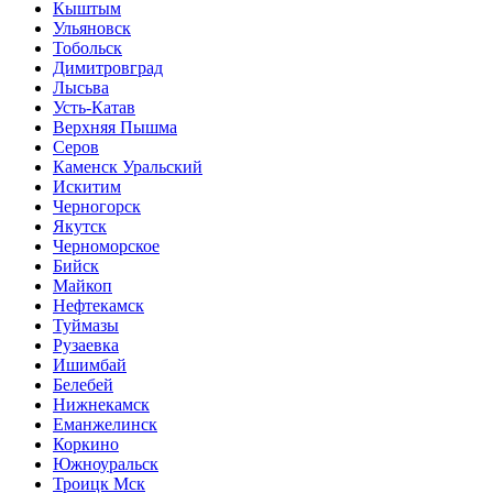
Кыштым
Ульяновск
Тобольск
Димитровград
Лысьва
Усть-Катав
Верхняя Пышма
Серов
Каменск Уральский
Искитим
Черногорск
Якутск
Черноморское
Бийск
Майкоп
Нефтекамск
Туймазы
Рузаевка
Ишимбай
Белебей
Нижнекамск
Еманжелинск
Коркино
Южноуральск
Троицк Мск