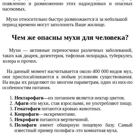
появлению и размножению этих надоедливых и опасных
насекомых.
Мухи относительно быстро размножаются и за небольшой
период времени могут заполонить Ваше жилище.
Чем же опасны мухи для человека?
Мухи — активные переносчики различных заболеваний,
таких как диарея, дизентерия, тифозная лихорадка, туберкулез,
холера и прочих.
На данный момент насчитывается около 400 000 видов мух,
они приспосабливаются к любым условиям существования.
На виды их разделяют по многим параметрам, один из них-по
особенностям питания.
Нектарофаги—
их питанием является нектар цветов.
Афаги
-эти мухи, став взрослыми, не употребляют пищу.
Гематофаги
питаются кровью животных.
Копрофаги
—экскрементами.
Некрофаги
питаются мертвечиной.
Полифаги
имеют обширную пищевую базу. Самый
известный пример полифага–это комнатная муха.