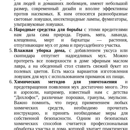
для людей и домашних любимцев, имеют небольшой
размер, современный дизайн и вполне эффективны
против насекомых. К ним относятся разнообразные
световые ловушки, инсектицидные лампы, фумигаторы,
ультразвуковые ловушки.
Народные средства для борьбы
с этими вредителями
нам дала сама природа. Герань, мята, лаванда,
клещевина, мирт и бархатцы — растения,
отпугивающие мух от дома и приусадебного участка.
Влажная уборка дома,
с добавлением уксуса или
скипидара отпугнет надоедливых мух. Можно
протереть все поверхности в доме эфирным маслом
лавра, а на обеденный стол ставить свежий букет из
полевых цветов. Есть масса вариантов изготовления
ловушек для мух с использованием приманок их пищи.
Химических методов для уничтожения
и
предотвращения появления мух достаточно много. Это
и аэрозоли, например, известный нам с детства
“Дихлофос”, различные порошки, гранулы, эмульсии.
Важно помнить, что перед применением любых
химических средств, необходимо прочитать
инструкцию, и принять необходимые меры для
собственной безопасности. Одним из безопасных
химических способов считается профессиональная
обработка участка и дома, которой хватает практически