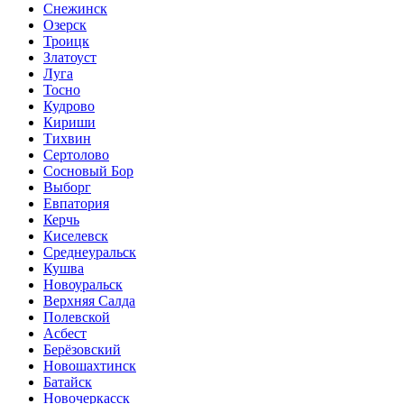
Снежинск
Озерск
Троицк
Златоуст
Луга
Тосно
Кудрово
Кириши
Тихвин
Сертолово
Сосновый Бор
Выборг
Евпатория
Керчь
Киселевск
Среднеуральск
Кушва
Новоуральск
Верхняя Салда
Полевской
Асбест
Берёзовский
Новошахтинск
Батайск
Новочеркасск