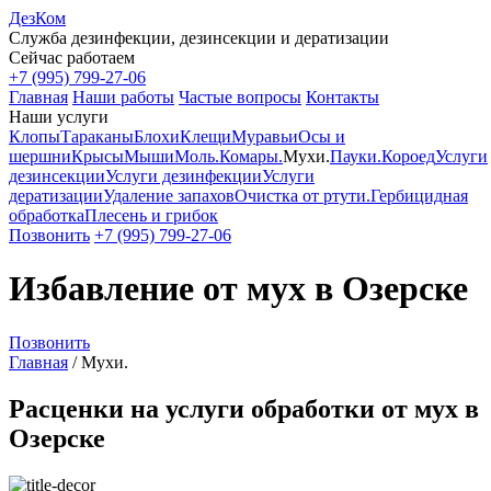
ДезКом
Служба дезинфекции, дезинсекции и дератизации
Сейчас работаем
+7 (995) 799-27-06
Главная
Наши работы
Частые вопросы
Контакты
Наши услуги
Клопы
Тараканы
Блохи
Клещи
Муравьи
Осы и
шершни
Крысы
Мыши
Моль.
Комары.
Мухи.
Пауки.
Короед
Услуги
дезинсекции
Услуги дезинфекции
Услуги
дератизации
Удаление запахов
Очистка от ртути.
Гербицидная
обработка
Плесень и грибок
Позвонить
+7 (995) 799-27-06
Избавление от мух в Озерске
Позвонить
Главная
/
Мухи.
Расценки на услуги обработки от мух в
Озерске