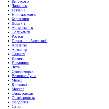
Белоусово
Чапаевск
Гатчина
Новомосковск
Березники
Воркута
Альметьевск
Соликамск
Ростов
Перславль-Залесский
Апатиты
Армавир
Салават
Кимры
Навашино
Чита
Североморск
Великие Луки
Миасс
Балаково
Москва
Севастополь
Симферополь
Феодосия
Сатка