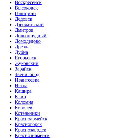
Воскресенск
Высоковск
Голицино
Дедовск
Дзержинский
Дмитров
Долгопрудный
Домодедово
Дрезна
Дубна
Егорьевск
Жуковский
Зарайск
Звенигород
Ивантеевка
Истра
Кашира
Клин
Коломна
Королев
Котельники
Красноармейск
Красногорск
Краснозаводск
Краснознаменск