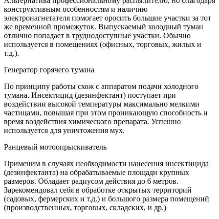
Альтернатива профессиональному распылителю, но благодаря
конструктивным особенностям и наличию
электронагнетателя помогает оросить большие участки за тот
же временной промежуток. Выпускаемый холодный туман
отлично попадает в труднодоступные участки. Обычно
используется в помещениях (офисных, торговых, жилых и
т.д.).
Генератор горячего тумана
По принципу работы схож с аппаратом подачи холодного
тумана. Инсектицид (дезинфектант) поступает при
воздействии высокой температуры максимально мелкими
частицами, повышая при этом проникающую способность и
время воздействия химического препарата. Успешно
используется для уничтожения мух.
Ранцевый мотоопрыскиватель
Применим в случаях необходимости нанесения инсектицида
(дезинфектанта) на обрабатываемые площади крупных
размеров. Обладает радиусом действия до 6 метров.
Зарекомендовал себя в обработке открытых территорий
(садовых, фермерских и т.д.) и большого размера помещений
(производственных, торговых, складских, и др.)