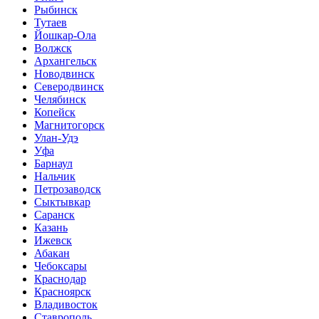
Рыбинск
Тутаев
Йошкар-Ола
Волжск
Архангельск
Новодвинск
Северодвинск
Челябинск
Копейск
Магнитогорск
Улан-Удэ
Уфа
Барнаул
Нальчик
Петрозаводск
Сыктывкар
Саранск
Казань
Ижевск
Абакан
Чебоксары
Краснодар
Красноярск
Владивосток
Ставрополь