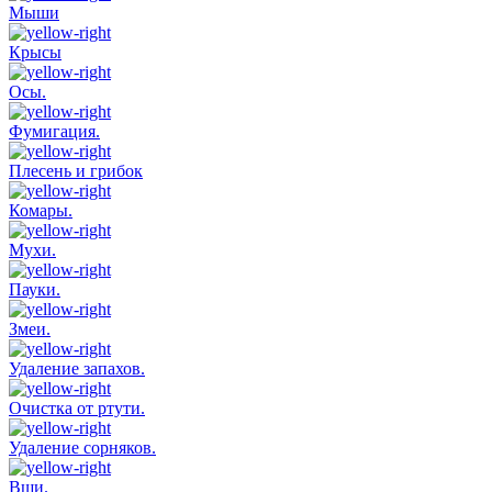
Мыши
Крысы
Осы.
Фумигация.
Плесень и грибок
Комары.
Мухи.
Пауки.
Змеи.
Удаление запахов.
Очистка от ртути.
Удаление сорняков.
Вши.