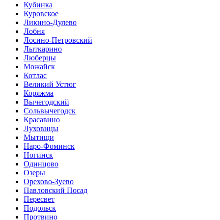
Кубинка
Куровское
Ликино-Дулево
Лобня
Лосино-Петровский
Лыткарино
Люберцы
Можайск
Котлас
Великий Устюг
Коряжма
Вычегодский
Сольвычегодск
Красавино
Луховицы
Мытищи
Наро-Фоминск
Ногинск
Одинцово
Озеры
Орехово-Зуево
Павловский Посад
Пересвет
Подольск
Протвино