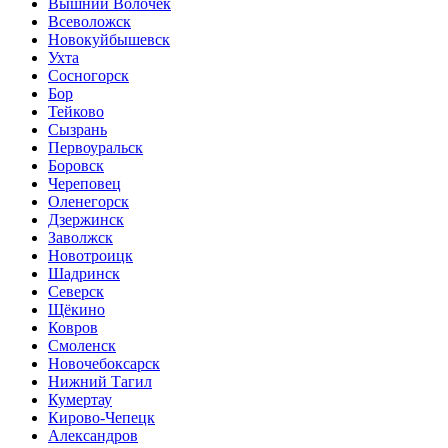
Вышний Волочек
Всеволожск
Новокуйбышевск
Ухта
Сосногорск
Бор
Тейково
Сызрань
Первоуральск
Боровск
Череповец
Оленегорск
Дзержинск
Заволжск
Новотроицк
Шадринск
Северск
Щёкино
Ковров
Смоленск
Новочебоксарск
Нижний Тагил
Кумертау
Кирово-Чепецк
Александров