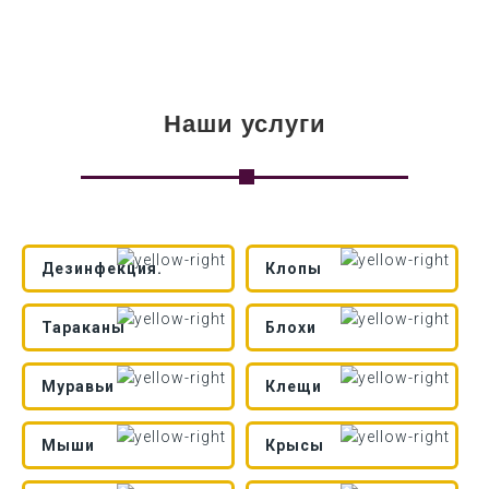
Наши услуги
Дезинфекция.
Клопы
Тараканы
Блохи
Муравьи
Клещи
Мыши
Крысы