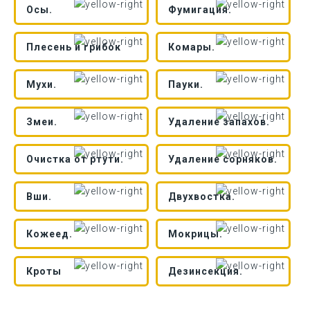
Осы.
Фумигация.
Плесень и грибок
Комары.
Мухи.
Пауки.
Змеи.
Удаление запахов.
Очистка от ртути.
Удаление сорняков.
Вши.
Двухвостка.
Кожеед.
Мокрицы.
Кроты
Дезинсекция.