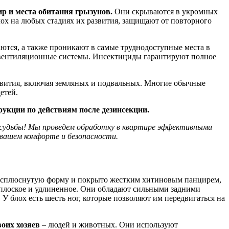
р и места обитания грызунов.
Они скрываются в укромных
лох на любых стадиях их развития, защищают от повторного
тся, а также проникают в самые труднодоступные места в
и вентиляционные системы. Инсектициды гарантируют полное
звития, включая земляных и подвальных. Многие обычные
етей.
укции по действиям после дезинсекции.
 судьбы! Мы проведем обработку в квартире эффективными
 вашем комфорте и безопасности.
 сплюснутую форму и покрыто жестким хитиновым панцирем,
о плоское и удлиненное. Они обладают сильными задними
У блох есть шесть ног, которые позволяют им передвигаться на
оих хозяев
– людей и животных. Они используют