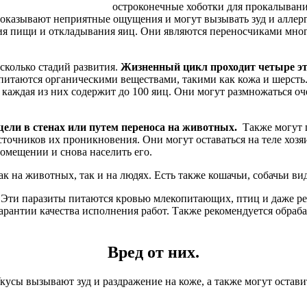
остроконечные хоботки для прокалыван
 оказывают неприятные ощущения и могут вызывать зуд и аллер
ия пищи и откладывания яиц. Они являются переносчиками многи
сколько стадий развития.
Жизненный цикл проходит четыре эт
питаются органическими веществами, такими как кожа и шерсть.
и каждая из них содержит до 100 яиц. Они могут размножаться о
щели в стенах или путем переноса на животных.
Также могут п
очников их проникновения. Они могут оставаться на теле хозяина
омещении и снова населить его.
как на животных, так и на людях. Есть также кошачьи, собачьи 
 Эти паразиты питаются кровью млекопитающих, птиц и даже реп
рантии качества исполнения работ. Также рекомендуется обраб
Вред от них.
кусы вызывают зуд и раздражение на коже, а также могут остав