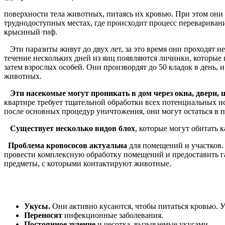
поверхности тела животных, питаясь их кровью. При этом они
труднодоступных местах, где происходит процесс перевариван
крысиный тиф.
Эти паразиты живут до двух лет, за это время они проходят не
течение нескольких дней из яиц появляются личинки, которые 
затем взрослых особей. Они произвордят до 50 кладок в день, 
животных.
Эти насекомые могут проникать в дом через окна, двери, 
квартире требует тщательной обработки всех потенциальных ист
после основных процедур уничтожения, они могут остаться в п
Существует несколько видов блох
, которые могут обитать 
Проблема кровососов актуальна
для помещений и участков.
провести комплексную обработку помещений и предоставить га
предметы, с которыми контактируют животные.
Укусы.
Они активно кусаются, чтобы питаться кровью. У
Переносят
инфекционные заболевания.
Постоянное зудение
и чесотка, вызываемые укусами.