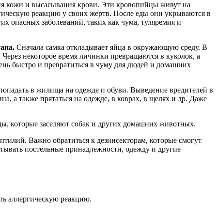
ия кожи и высасывания крови. Эти кровопийцы живут на
гическую реакцию у своих жертв. После еды они укрываются в
х опасных заболеваний, таких как чума, туляремия и
апа.
Сначала самка откладывает яйца в окружающую среду. В
 Через некоторое время личинки превращаются в куколок, а
чень быстро и превратиться в чуму для дюдей и домашних
опадать в жилища на одежде и обуви. Выведение вредителей в
, а также прятаться на одежде, в коврах, в щелях и др. Даже
виды, которые заселяют собак и других домашних животных.
тилий. Важно обратиться к дезинсекторам, которые смогут
атывать постельные принадлежности, одежду и другие
ить аллергическую реакцию.