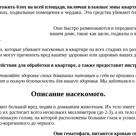
жить блох на всей площади, включая влажные зоны кварти
тенах, подвальные помещения и чердаки. Эти средства убивают б
Они быстро размножаются и передвигаю
вашем доме, такие как щели, подвалы 
.
 которые убивают насекомых в квартире на всех стадиях их ра
 и могут причинить вред вашему здоровью или здоровью ваших д
твия для обработки в квартире, а также предоставят инстр
вляйте здоровье своих домашних питомцев и себя на произвол
т и полную безопасность для вашего здоровья. Мы заботимся о
Описание насекомого.
яют большой вред людям и домашним животным. Их тело имеет
 их достигает всего нескольких миллиметров (до 2-3), а их тел
ленькую голову, на которой расположены большие глаза и усики. 
о-коричневого до черного.
Они гематофаги, питаются кровью св