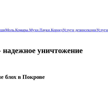
ши
Моль.
Комары.
Мухи.
Пауки.
Короед
Услуги дезинсекции
Услуги
- надежное уничтожение
е блох в Покрове