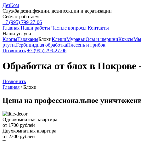
ДезКом
Служба дезинфекции, дезинсекции и дератизации
Сейчас работаем
+7 (995) 799-27-06
Главная
Наши работы
Частые вопросы
Контакты
Наши услуги
Клопы
Тараканы
Блохи
Клещи
Муравьи
Осы и шершни
Крысы
Мы
ртути.
Гербицидная обработка
Плесень и грибок
Позвонить
+7 (995) 799-27-06
Обработка от блох в Покрове 
Позвонить
Главная
/
Блохи
Цены на профессиональное уничтожени
Однокомнатная квартира
от 1700 рублей
Двухкомнатная квартира
от 2200 рублей