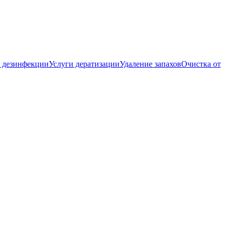
 дезинфекции
Услуги дератизации
Удаление запахов
Очистка от