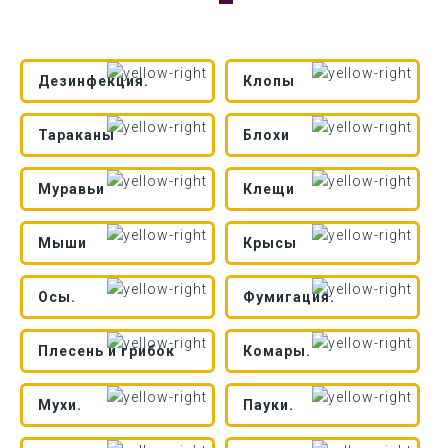
Дезинфекция.
Клопы
Тараканы
Блохи
Муравьи
Клещи
Мыши
Крысы
Осы.
Фумигация.
Плесень и грибок
Комары.
Мухи.
Пауки.