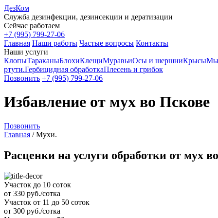
ДезКом
Служба дезинфекции, дезинсекции и дератизации
Сейчас работаем
+7 (995) 799-27-06
Главная
Наши работы
Частые вопросы
Контакты
Наши услуги
Клопы
Тараканы
Блохи
Клещи
Муравьи
Осы и шершни
Крысы
Мы
ртути.
Гербицидная обработка
Плесень и грибок
Позвонить
+7 (995) 799-27-06
Избавление от мух во Пскове
Позвонить
Главная
/
Мухи.
Расценки на услуги обработки от мух в
Участок до 10 соток
от 330 руб./сотка
Участок от 11 до 50 соток
от 300 руб./сотка