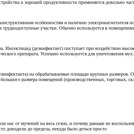
стройства и хорошей продуктивности применяется довольно час
онструктивным особенностям и наличию электронагнетателя пом
труднодоступные участки. Обычно используется в помещениях (
на. Инсектицид (дезинфектант) поступает при воздействии выс
еского препарата. Успешно используется для уничтожения мух.
зинфектанта) на обрабатываемые площади крупных размеров. Обл
и большого размера помещений (производственных, торговых, скл
или нас от мучений на весь сезон, и почему раньше не воспользо
то доводили до предела, некуда было деться просто