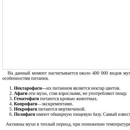
На данный момент насчитывается около 400 000 видов мух,
особенностям питания.
Нектарофаги—
их питанием является нектар цветов.
Афаги
-эти мухи, став взрослыми, не употребляют пищу.
Гематофаги
питаются кровью животных.
Копрофаги
—экскрементами.
Некрофаги
питаются мертвечиной.
Полифаги
имеют обширную пищевую базу. Самый извест
Активны мухи в теплый период, при понижении температуры 