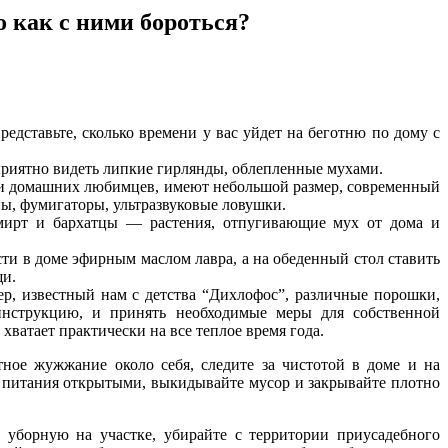
о как с ними бороться?
едставьте, сколько времени у вас уйдет на беготню по дому с
приятно видеть липкие гирлянды, облепленные мухами.
й и домашних любимцев, имеют небольшой размер, современный
ы, фумигаторы, ультразвуковые ловушки.
, мирт и бархатцы — растения, отпугивающие мух от дома и
ти в доме эфирным маслом лавра, а на обеденный стол ставить
щи.
р, известный нам с детства “Дихлофос”, различные порошки,
инструкцию, и принять необходимые меры для собственной
хватает практически на все теплое время года.
ое жужжание около себя, следите за чистотой в доме и на
ы питания открытыми, выкидывайте мусор и закрывайте плотно
борную на участке, убирайте с территории приусадебного