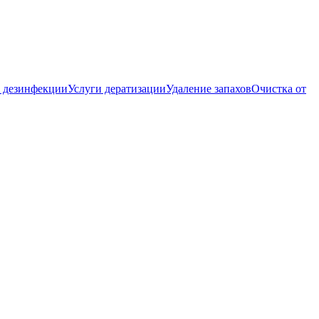
 дезинфекции
Услуги дератизации
Удаление запахов
Очистка от