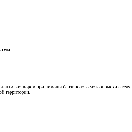
хами
ионным раствором при помощи бензинового мотоопрыскивателя.
ой территории.