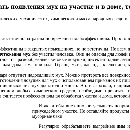
ать появления мух на участке и в доме, т
ческих, механических, химических и масса народных средств.
и
достаточно затратны по времени и малоэффективны. Просто пр
ффективны в закрытых помещениях, но не эстетичны. Не всем 
ичтожения мух
без участия человека. Они не опасны для люде
тносятся разнообразные световые ловушки, инсектицидные ламп
 нам дала сама природа. Герань, мята, лаванда, клещевина
ара отпугнет надоедливых мух. Можно протереть все поверхнос
изготовления ловушек для мух с использованием приманок их пи
ия появления мух достаточно много. Это и аэрозоли, наприме
енением любых химических средств, необходимо прочитать 
считается профессиональная обработка участка и дома, которой 
Итак, чтобы внезапно не услышать неприятн
приусадебном участке. Не оставляйте продукт
мусорные баки.
Регулярно обрабатываете выгребные ямы и у