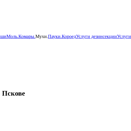
ши
Моль.
Комары.
Мухи.
Пауки.
Короед
Услуги дезинсекции
Услуги
о Пскове