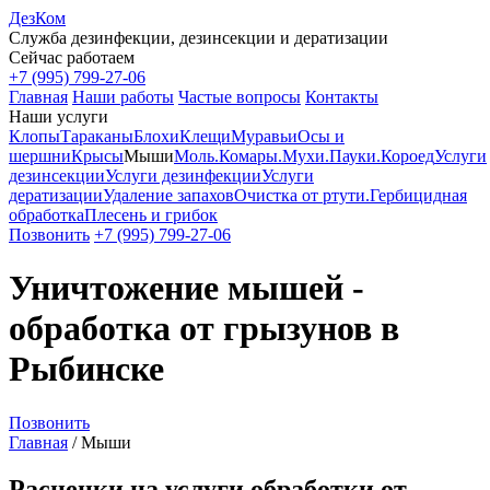
ДезКом
Служба дезинфекции, дезинсекции и дератизации
Сейчас работаем
+7 (995) 799-27-06
Главная
Наши работы
Частые вопросы
Контакты
Наши услуги
Клопы
Тараканы
Блохи
Клещи
Муравьи
Осы и
шершни
Крысы
Мыши
Моль.
Комары.
Мухи.
Пауки.
Короед
Услуги
дезинсекции
Услуги дезинфекции
Услуги
дератизации
Удаление запахов
Очистка от ртути.
Гербицидная
обработка
Плесень и грибок
Позвонить
+7 (995) 799-27-06
Уничтожение мышей -
обработка от грызунов в
Рыбинске
Позвонить
Главная
/
Мыши
Расценки на услуги обработки от