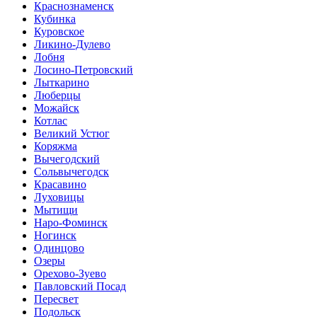
Краснознаменск
Кубинка
Куровское
Ликино-Дулево
Лобня
Лосино-Петровский
Лыткарино
Люберцы
Можайск
Котлас
Великий Устюг
Коряжма
Вычегодский
Сольвычегодск
Красавино
Луховицы
Мытищи
Наро-Фоминск
Ногинск
Одинцово
Озеры
Орехово-Зуево
Павловский Посад
Пересвет
Подольск