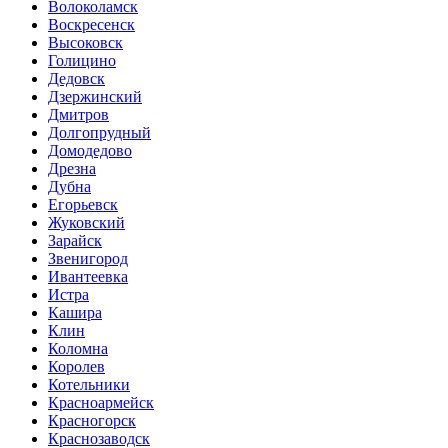
Волоколамск
Воскресенск
Высоковск
Голицино
Дедовск
Дзержинский
Дмитров
Долгопрудный
Домодедово
Дрезна
Дубна
Егорьевск
Жуковский
Зарайск
Звенигород
Ивантеевка
Истра
Кашира
Клин
Коломна
Королев
Котельники
Красноармейск
Красногорск
Краснозаводск