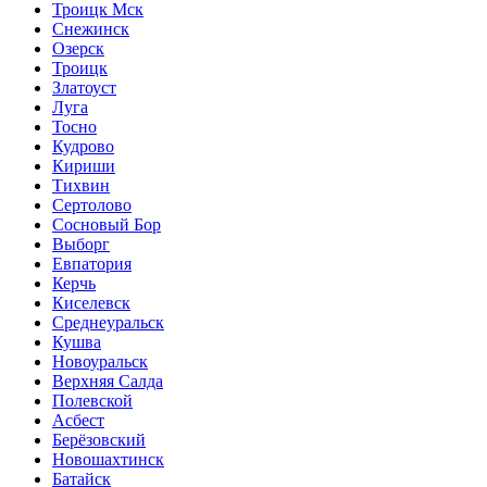
Троицк Мск
Снежинск
Озерск
Троицк
Златоуст
Луга
Тосно
Кудрово
Кириши
Тихвин
Сертолово
Сосновый Бор
Выборг
Евпатория
Керчь
Киселевск
Среднеуральск
Кушва
Новоуральск
Верхняя Салда
Полевской
Асбест
Берёзовский
Новошахтинск
Батайск