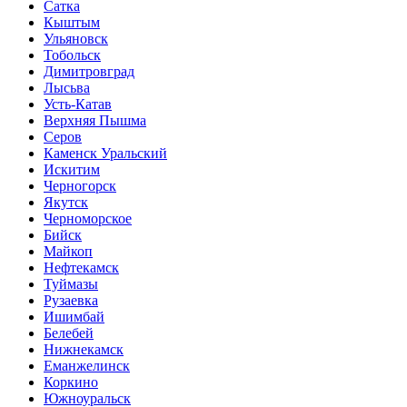
Сатка
Кыштым
Ульяновск
Тобольск
Димитровград
Лысьва
Усть-Катав
Верхняя Пышма
Серов
Каменск Уральский
Искитим
Черногорск
Якутск
Черноморское
Бийск
Майкоп
Нефтекамск
Туймазы
Рузаевка
Ишимбай
Белебей
Нижнекамск
Еманжелинск
Коркино
Южноуральск