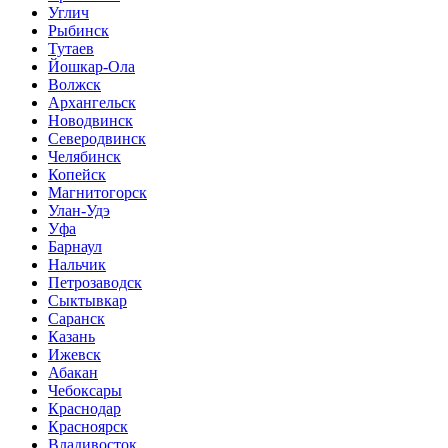
Углич
Рыбинск
Тутаев
Йошкар-Ола
Волжск
Архангельск
Новодвинск
Северодвинск
Челябинск
Копейск
Магнитогорск
Улан-Удэ
Уфа
Барнаул
Нальчик
Петрозаводск
Сыктывкар
Саранск
Казань
Ижевск
Абакан
Чебоксары
Краснодар
Красноярск
Владивосток