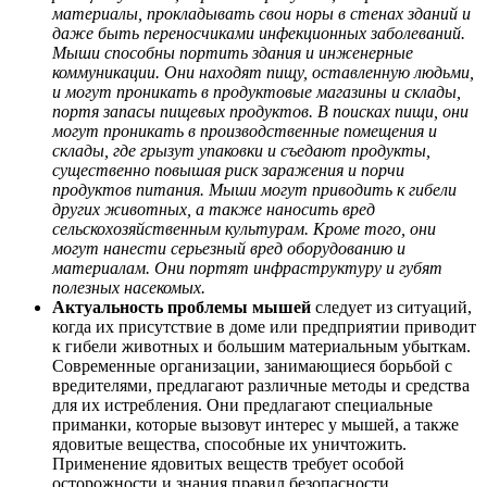
материалы, прокладывать свои норы в стенах зданий и
даже быть переносчиками инфекционных заболеваний.
Мыши способны портить здания и инженерные
коммуникации. Они находят пищу, оставленную людьми,
и могут проникать в продуктовые магазины и склады,
портя запасы пищевых продуктов. В поисках пищи, они
могут проникать в производственные помещения и
склады, где грызут упаковки и съедают продукты,
существенно повышая риск заражения и порчи
продуктов питания. Мыши могут приводить к гибели
других животных, а также наносить вред
сельскохозяйственным культурам. Кроме того, они
могут нанести серьезный вред оборудованию и
материалам. Они портят инфраструктуру и губят
полезных насекомых.
Актуальность проблемы мышей
следует из ситуаций,
когда их присутствие в доме или предприятии приводит
к гибели животных и большим материальным убыткам.
Современные организации, занимающиеся борьбой с
вредителями, предлагают различные методы и средства
для их истребления. Они предлагают специальные
приманки, которые вызовут интерес у мышей, а также
ядовитые вещества, способные их уничтожить.
Применение ядовитых веществ требует особой
осторожности и знания правил безопасности.