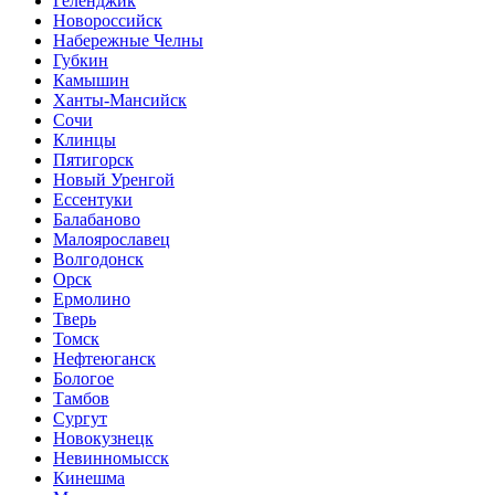
Геленджик
Новороссийск
Набережные Челны
Губкин
Камышин
Ханты-Мансийск
Сочи
Клинцы
Пятигорск
Новый Уренгой
Ессентуки
Балабаново
Малоярославец
Волгодонск
Орск
Ермолино
Тверь
Томск
Нефтеюганск
Бологое
Тамбов
Сургут
Новокузнецк
Невинномысск
Кинешма