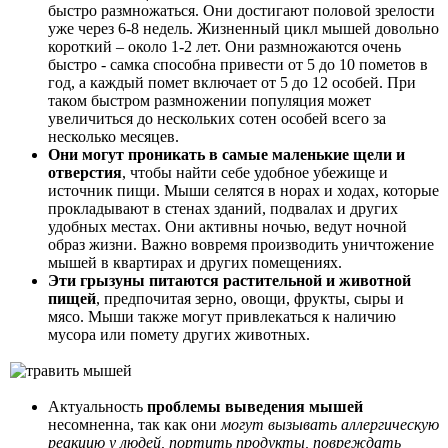
быстро размножаться. Они достигают половой зрелости
уже через 6-8 недель. Жизненный цикл мышей довольно
короткий – около 1-2 лет. Они размножаются очень
быстро - самка способна привести от 5 до 10 пометов в
год, а каждый помет включает от 5 до 12 особей. При
таком быстром размножении популяция может
увеличиться до нескольких сотен особей всего за
несколько месяцев.
Они могут проникать в самые маленькие щели и
отверстия
, чтобы найти себе удобное убежище и
источник пищи. Мыши селятся в норах и ходах, которые
прокладывают в стенах зданий, подвалах и других
удобных местах. Они активны ночью, ведут ночной
образ жизни. Важно вовремя производить уничтожение
мышей в квартирах и других помещениях.
Эти грызуны питаются растительной и животной
пищей
, предпочитая зерно, овощи, фрукты, сыры и
мясо. Мыши также могут привлекаться к наличию
мусора или помету других животных.
Актуальность
проблемы выведения мышей
несомненна, так как они
могут вызывать аллергическую
реакцию у людей, портить продукты, повреждать