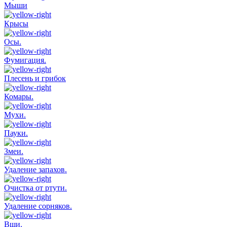
Мыши
Крысы
Осы.
Фумигация.
Плесень и грибок
Комары.
Мухи.
Пауки.
Змеи.
Удаление запахов.
Очистка от ртути.
Удаление сорняков.
Вши.