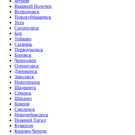
Муром
Вышний Волочек
Всеволожск
Новокуйбышевск
Ухта
Сосногорск
Бор
Тейково
Сызрань
Первоуральск
Боровск
Череповец
Оленегорск
Дзержинск
Заволжск
Новотроицк
Шадринск
Северск
Щёкино
Ковров
Смоленск
Новочебоксарск
Нижний Тагил
Кумертау
Кирово-Чепецк