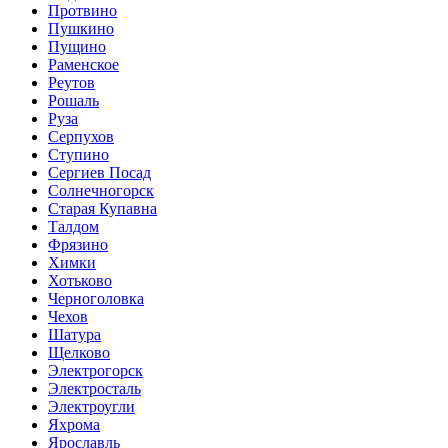
Протвино
Пушкино
Пущино
Раменское
Реутов
Рошаль
Руза
Серпухов
Ступино
Сергиев Посад
Солнечногорск
Старая Купавна
Талдом
Фрязино
Химки
Хотьково
Черноголовка
Чехов
Шатура
Щелково
Электрогорск
Электросталь
Электроугли
Яхрома
Ярославль