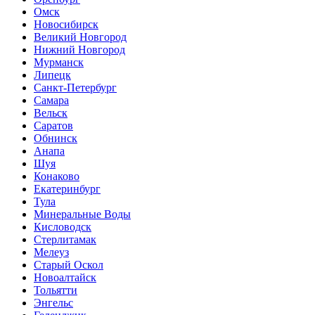
Омск
Новосибирск
Великий Новгород
Нижний Новгород
Мурманск
Липецк
Санкт-Петербург
Самара
Вельск
Саратов
Обнинск
Анапа
Шуя
Конаково
Екатеринбург
Тула
Минеральные Воды
Кисловодск
Стерлитамак
Мелеуз
Старый Оскол
Новоалтайск
Тольятти
Энгельс