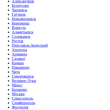
Александров
Белоусово
Чапаевск
Гатчина
Новомосковск
Березники
Воркута
Альметьевск
Соликамск
Ростов
Перславль-Залесский
Апатиты
Армавир
Салават
Кимры
Навашино
Чита
Североморск
Великие Луки
Миасс
Балаково
Москва
Севастополь
Симферополь
Феодосия