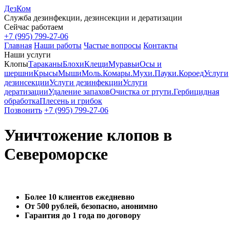
ДезКом
Служба дезинфекции, дезинсекции и дератизации
Сейчас работаем
+7 (995) 799-27-06
Главная
Наши работы
Частые вопросы
Контакты
Наши услуги
Клопы
Тараканы
Блохи
Клещи
Муравьи
Осы и
шершни
Крысы
Мыши
Моль.
Комары.
Мухи.
Пауки.
Короед
Услуги
дезинсекции
Услуги дезинфекции
Услуги
дератизации
Удаление запахов
Очистка от ртути.
Гербицидная
обработка
Плесень и грибок
Позвонить
+7 (995) 799-27-06
Уничтожение клопов в
Североморске
Более 10 клиентов ежедневно
От 500 рублей, б
езопасно, анонимно
Гарантия до 1 года по договору