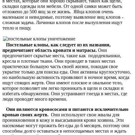
в местах, которые они хорошо скрывают, таких как щели,
складки одежды или мебели. От одной самки может быть
отложено до 500 яиц за ее жизнь. Яйца клопов очень
маленькие и невидимые, поэтому выявление яиц клопов -
сложная задача. Личинки клопов после вылупления ищут
тепло и пищу.
Постельные клопы, как следует из их названия,
предпочитают область кровати и матрасы.
Они
предпочитают скрытые места, такие как пододеяльники,
кресла и плотные ткани. Они проводят в таких местах
практически большую часть своей жизни, покидая свое
укрытие только для поиска еды. Они активны круглосуточно,
но наибольшую активность проявляют в ночное время, когда
ищут спящих жертв. Они имеют плоское и овальное тело,
которое позволяет им легко проникать в щели и складки и
избегать обнаружения. Они устраивают гнезда в местах, где
люди проводят много времени.
Они являются кровососами и питаются исключительно
кровью своих жертв.
Они используют свои жвалы для
проникновения в кожу и высасывания крови хозяина. Эти
насекомые могут прожить без еды до 6 месяцев, поэтому они
способны долго оставаться в непосещаемых местах и ждать