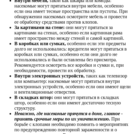
Внутри мебели,
такой как шкафы или комоды:
насекомые могут прятаться внутри мебели, особенно
если она имеет тесные пространства или пустоты. При
обнаружении насекомых осмотрите мебель и провести
ее обработку средствами против клопов.
За картинами на стене:
они могут прятаться за
картинами на стенах, особенно если картинная рама
имеет пространство между стеной и самой картиной.
В коробках или сумках,
особенно если эти предметы
долго не использовались: вредители могут прятаться в
коробках или сумках, особенно если они долго не
использовались и были оставлены без присмотра.
Рекомендуется осмотреть все коробки и сумки и, при
необходимости, провести их обработку.
Внутри электронных устройств,
таких как телевизор
или компьютер: насекомые могут прятаться внутри
электронных устройств, особенно если они имеют щели
и вентиляционные отверстия.
В складках штор:
они могут прятаться в складках
штор, особенно если они имеют достаточно тесную
структуру.
Неважно, где насекомые прячутся в доме, главное -
принять срочные меры по их уничтожению.
При
борьбе с клопами необходимо помнить о мероприятиях
по предупреждению повторной зараженности и о