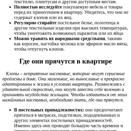
текстилю, плинтусам и другим доступным местам.
Полностью исследуйте
покупаемую мебель и товары
перед их принесением в квартиру. Убедитесь, что они не
содержат клопов или их яиц.
Регулярно стирайте
постельное белье, полотенца и
другие текстильные изделия при высоких температурах,
чтобы уничтожить возможных паразитов или их яйца.
Можно травить их народными средствами
, такими
как керосин, настойка чеснока или эфирное масло мяты,
чтобы отпугнуть клопов.
Где они прячутся в квартире
Клопы – неприятные насекомые, которые могут серьезные
проблемы в доме. Они маленькие, но выносливые и прекрасно
адаптированы к жизни в условиях квартиры. Размножаясь с
удивительной скоростью, они могут завести себе колонию и
причинять неудобства жильцам. Чтобы избавиться от этих
назойливых насекомых, необходимо знать, где они прячутся.
В постельных принадлежностях:
они предпочитают
прятаться в матрасах, подстилках, пододеяльниках и
других элементах постельных принадлежностей.
Именно здесь они проводят большую часть времени и
именно сюда они попадают, когда жертва засыпает.