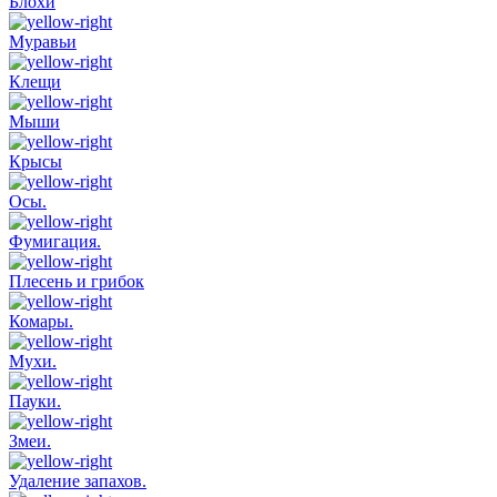
Блохи
Муравьи
Клещи
Мыши
Крысы
Осы.
Фумигация.
Плесень и грибок
Комары.
Мухи.
Пауки.
Змеи.
Удаление запахов.