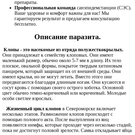
препараты.
Профессиональная команда
санэпидемстанции (СЭС).
Ваше здоровье и комфорт важны для нас! Мы
гарантируем результат и предлагаем консультацию
бесплатно.
Описание паразита.
Клопы - это насекомые из отряда полужесткокрылых.
Они принадлежат к семейству клоповых. Они имеют
маленький размер, обычно около 5-7 мм в длину. Их тело
плоское, овальной формы, покрытое твердым хитиновым
панцирем, который защищает их от внешней среды. Они
имеют крылья, но не могут летать. Вместо этого они
передвигаются благодаря длинным ногам. Они кусаются и
сосут кровь с помощью своего острого хоботка. Основной
цвет обычно темно-коричневый или коричневый. Молодые
особи светлее взрослых.
Жизненный цикл клопов
в Североморске включает
несколько этапов. Размножение клопов происходит с
помощью полового акта. После вылупления из яиц
появляются нимфы, которые проходят через несколько стадий,
пока не достигнут половой зрелости. Самка откладывает яйца