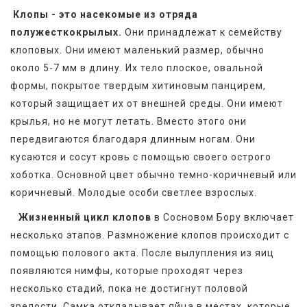
Клопы - это насекомые из отряда 
полужесткокрылых.
 Они принадлежат к семейству 
клоповых. Они имеют маленький размер, обычно 
около 5-7 мм в длину. Их тело плоское, овальной 
формы, покрытое твердым хитиновым панцирем, 
который защищает их от внешней среды. Они имеют 
крылья, но не могут летать. Вместо этого они 
передвигаются благодаря длинным ногам. Они 
кусаются и сосут кровь с помощью своего острого 
хоботка. Основной цвет обычно темно-коричневый или 
коричневый. Молодые особи светлее взрослых. 
Жизненный цикл клопов
 в Сосновом Бору включает 
несколько этапов. Размножение клопов происходит с 
помощью полового акта. После вылупления из яиц 
появляются нимфы, которые проходят через 
несколько стадий, пока не достигнут половой 
зрелости. Самка откладывает яйца в местах, которые 