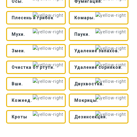
Осы.
Фумигация.
Плесень и грибок
Комары.
Мухи.
Пауки.
Змеи.
Удаление запахов.
Очистка от ртути.
Удаление сорняков.
Вши.
Двухвостка.
Кожеед.
Мокрицы.
Кроты
Дезинсекция.