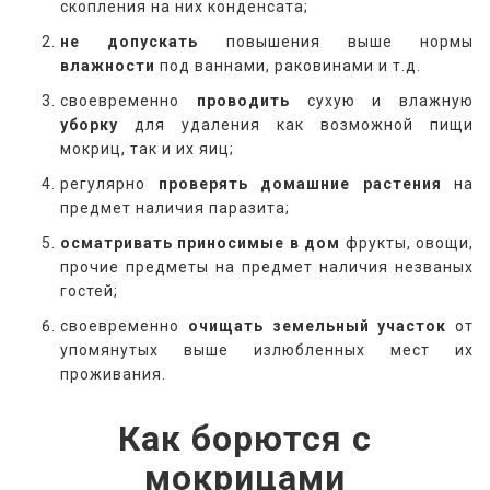
скопления на них конденсата;
не допускать
повышения выше нормы
влажности
под ваннами, раковинами и т.д.
своевременно
проводить
сухую и влажную
уборку
для удаления как возможной пищи
мокриц, так и их яиц;
регулярно
проверять
домашние растения
на
предмет наличия паразита;
осматривать
приносимые в дом
фрукты, овощи,
прочие предметы на предмет наличия незваных
гостей;
своевременно
очищать земельный участок
от
упомянутых выше излюбленных мест их
проживания.
Как борются с
мокрицами