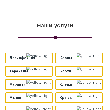
Наши услуги
Дезинфекция.
Клопы
Тараканы
Блохи
Муравьи
Клещи
Мыши
Крысы